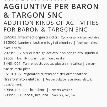
AGGIUNTIVE PER BARON
& TARGON SNC
ADDITION KINDS OF ACTIVITIES
FOR BARON & TARGON SNC
286503. Intermedi organici ciclici |
Cyclic organic intermediates
335300. Lamiere, lastre e fogli di alluminio |
Aluminum sheet,
plate, and foil
20239908. Mix di latte ghiacciato, non congelato: liquido o
secco |
Ice milk mix, unfrozen: liquid or dry
34431001. Tunnel sottovuoto, piastra metallica |
Vacuum
tunnels, metal plate
36120106. Regolatori di tensione dell'alimentatore
(trasformatori elettrici) |
Feeder voltage regulators (electric
transformers)
39490703. Caschi, atletici |
Helmets, athletic
89999900. Servizi, nca, nca |
Services, nec, nec