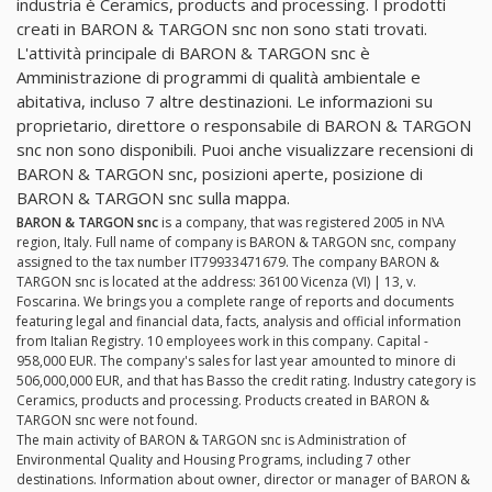
industria è Ceramics, products and processing. I prodotti
creati in BARON & TARGON snc non sono stati trovati.
L'attività principale di BARON & TARGON snc è
Amministrazione di programmi di qualità ambientale e
abitativa, incluso 7 altre destinazioni. Le informazioni su
proprietario, direttore o responsabile di BARON & TARGON
snc non sono disponibili. Puoi anche visualizzare recensioni di
BARON & TARGON snc, posizioni aperte, posizione di
BARON & TARGON snc sulla mappa.
BARON & TARGON snc
is a company, that was registered 2005 in N\A
region, Italy. Full name of company is BARON & TARGON snc, company
assigned to the tax number IT79933471679. The company BARON &
TARGON snc is located at the address: 36100 Vicenza (VI) | 13, v.
Foscarina. We brings you a complete range of reports and documents
featuring legal and financial data, facts, analysis and official information
from Italian Registry. 10 employees work in this company. Capital -
958,000 EUR. The company's sales for last year amounted to minore di
506,000,000 EUR, and that has Basso the credit rating. Industry category is
Ceramics, products and processing. Products created in BARON &
TARGON snc were not found.
The main activity of BARON & TARGON snc is Administration of
Environmental Quality and Housing Programs, including 7 other
destinations. Information about owner, director or manager of BARON &