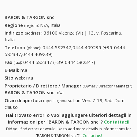
BARON & TARGON snc
Regione
:
N\A, Italia
(region)
Indirizzo
:
36100 Vicenza (VI) | 13, v. Foscarina,
(address)
Italia
Telefono
:
0444 582347,0444 409239 (+39-0444
(phone)
582347,0444 409239)
0444 582347,0444 409239 (+39-0444
582347,0444 409239)
Fax
:
0444 582347 (+39-0444 582347)
0444 582347 (+39-
(fax)
0444 582347)
E-Mail:
n\a
Sito web:
n\a
Proprietario / Direttore / Manager
(Owner / Director / Manager)
BARON & TARGON snc
:
n\a
Orari di apertura
:
Lun-Ven: 7-19, Sab-Dom:
(opening hours)
chiuso
Hai trovato errori o vuoi aggiungere ulteriori dettagli in
informazioni per "BARON & TARGON snc"?
Contattaci!
Did you find errors or would like to add more details in informations for
"BARON & TARGON snc"? -
Contact us!