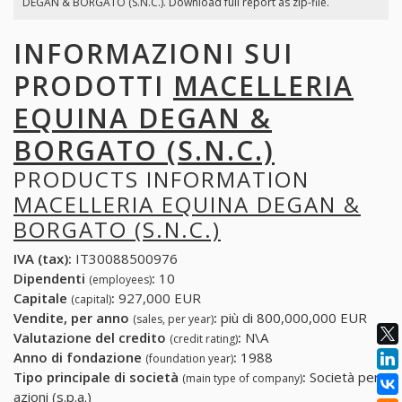
DEGAN & BORGATO (S.N.C.). Download full report as zip-file.
INFORMAZIONI SUI
PRODOTTI
MACELLERIA
EQUINA DEGAN &
BORGATO (S.N.C.)
PRODUCTS INFORMATION
MACELLERIA EQUINA DEGAN &
BORGATO (S.N.C.)
IVA (tax):
IT30088500976
Dipendenti
:
10
(employees)
Capitale
:
927,000 EUR
(capital)
Vendite, per anno
:
più di 800,000,000 EUR
(sales, per year)
Valutazione del credito
:
N\A
(credit rating)
Anno di fondazione
:
1988
(foundation year)
Tipo principale di società
:
Società per
(main type of company)
azioni (s.p.a.)