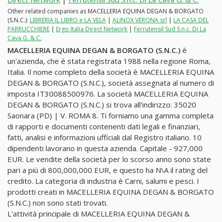
Other related companies as MACELLERIA EQUINA DEGAN & BORGATO
(S.N.C.):
LIBRERIA IL LIBRO e LA VELA
|
ALINOX VERONA srl
|
LA CASA DEL
PARRUCCHIERE
|
Ergo Italia Direct Network
|
Ferrutensil Sud S.n.c. Di La
Cava G. & C.
MACELLERIA EQUINA DEGAN & BORGATO (S.N.C.)
è
un'azienda, che è stata registrata 1988 nella regione Roma,
Italia. Il nome completo della società è MACELLERIA EQUINA
DEGAN & BORGATO (S.N.C.), società assegnata al numero di
imposta IT30088500976. La società MACELLERIA EQUINA
DEGAN & BORGATO (S.N.C.) si trova all'indirizzo: 35020
Saonara (PD) | V. ROMA 8. Ti forniamo una gamma completa
di rapporti e documenti contenenti dati legali e finanziari,
fatti, analisi e informazioni ufficiali dal Registro italiano. 10
dipendenti lavorano in questa azienda. Capitale - 927,000
EUR. Le vendite della società per lo scorso anno sono state
pari a più di 800,000,000 EUR, e questo ha N\A il rating del
credito. La categoria di industria è Carni, salumi e pesci. I
prodotti creati in MACELLERIA EQUINA DEGAN & BORGATO
(S.N.C.) non sono stati trovati.
L'attività principale di MACELLERIA EQUINA DEGAN &