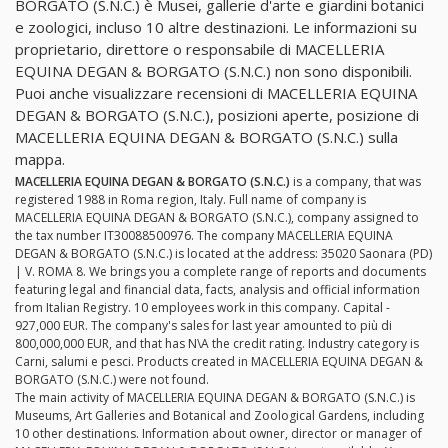
BORGATO (S.N.C.) è Musei, gallerie d'arte e giardini botanici
e zoologici, incluso 10 altre destinazioni. Le informazioni su
proprietario, direttore o responsabile di MACELLERIA
EQUINA DEGAN & BORGATO (S.N.C.) non sono disponibili.
Puoi anche visualizzare recensioni di MACELLERIA EQUINA
DEGAN & BORGATO (S.N.C.), posizioni aperte, posizione di
MACELLERIA EQUINA DEGAN & BORGATO (S.N.C.) sulla
mappa.
MACELLERIA EQUINA DEGAN & BORGATO (S.N.C.)
is a company, that was
registered 1988 in Roma region, Italy. Full name of company is
MACELLERIA EQUINA DEGAN & BORGATO (S.N.C.), company assigned to
the tax number IT30088500976. The company MACELLERIA EQUINA
DEGAN & BORGATO (S.N.C.) is located at the address: 35020 Saonara (PD)
| V. ROMA 8. We brings you a complete range of reports and documents
featuring legal and financial data, facts, analysis and official information
from Italian Registry. 10 employees work in this company. Capital -
927,000 EUR. The company's sales for last year amounted to più di
800,000,000 EUR, and that has N\A the credit rating. Industry category is
Carni, salumi e pesci. Products created in MACELLERIA EQUINA DEGAN &
BORGATO (S.N.C.) were not found.
The main activity of MACELLERIA EQUINA DEGAN & BORGATO (S.N.C.) is
Museums, Art Galleries and Botanical and Zoological Gardens, including
10 other destinations. Information about owner, director or manager of