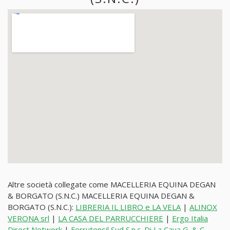
Altre società collegate come MACELLERIA EQUINA DEGAN
& BORGATO (S.N.C.) MACELLERIA EQUINA DEGAN &
BORGATO (S.N.C.):
LIBRERIA IL LIBRO e LA VELA
|
ALINOX
VERONA srl
|
LA CASA DEL PARRUCCHIERE
|
Ergo Italia
Direct Network
|
Ferrutensil Sud S.n.c. Di La Cava G. & C.