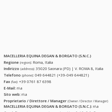
MACELLERIA EQUINA DEGAN & BORGATO (S.N.C.)
Regione
:
Roma, Italia
(region)
Indirizzo
:
35020 Saonara (PD) | V. ROMA 8, Italia
(address)
Telefono
:
049 644821 (+39-049 644821)
049 644821
(phone)
(+39-049
Fax
:
+39 0761 87 6398
+39 0761 87 6398
(fax)
644821)
E-Mail:
n\a
Sito web:
n\a
Proprietario / Direttore / Manager
(Owner / Director / Manager)
MACELLERIA EQUINA DEGAN & BORGATO (S.N.C.)
:
n\a