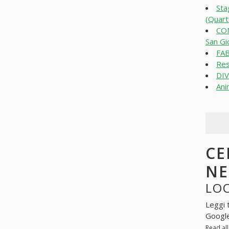
Sta
(Quart
CO
San Gi
FAB
Res
DI
Ani
CE
N
LOO
Leggi 
Googl
Read al