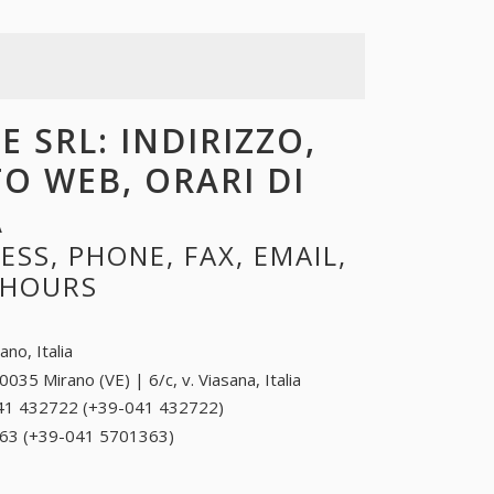
 SRL: INDIRIZZO,
TO WEB, ORARI DI
A
SS, PHONE, FAX, EMAIL,
 HOURS
ano, Italia
0035 Mirano (VE) | 6/c, v. Viasana, Italia
41 432722 (+39-041 432722)
041 432722 (+39-
041 432722)
63 (+39-041 5701363)
041 5701363 (+39-041
5701363)