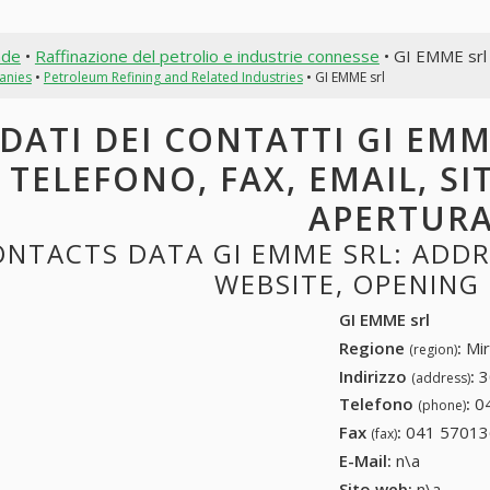
nde
•
Raffinazione del petrolio e industrie connesse
• GI EMME srl
anies
•
Petroleum Refining and Related Industries
• GI EMME srl
DATI DEI CONTATTI GI EMME
TELEFONO, FAX, EMAIL, SI
APERTUR
NTACTS DATA GI EMME SRL: ADDRE
WEBSITE, OPENING
GI EMME srl
Regione
:
Mir
(region)
Indirizzo
:
3
(address)
Telefono
:
0
(phone)
Fax
:
041 57013
(fax)
E-Mail:
n\a
Sito web:
n\a