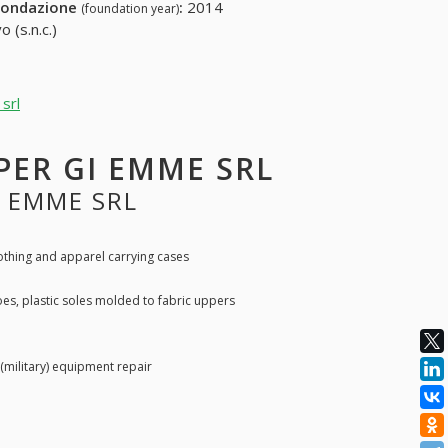
fondazione
:
2014
(foundation year)
 (s.n.c.)
srl
 PER GI EMME SRL
I EMME SRL
othing and apparel carrying cases
es, plastic soles molded to fabric uppers
 (military) equipment repair