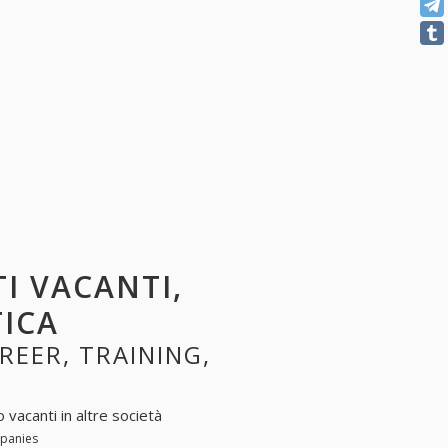
TI VACANTI,
TICA
AREER, TRAINING,
 vacanti in altre società
mpanies