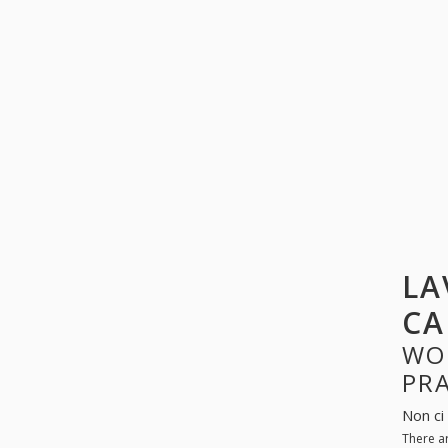
LA
CA
WO
PR
Non ci 
There a