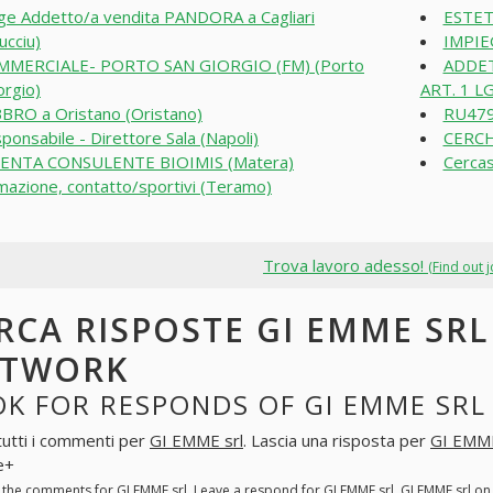
ge Addetto/a vendita PANDORA a Cagliari
ESTET
ucciu)
IMPIE
MMERCIALE- PORTO SAN GIORGIO (FM) (Porto
ADDET
orgio)
ART. 1 LG
BRO a Oristano (Oristano)
RU479
ponsabile - Direttore Sala (Napoli)
CERCH
VENTA CONSULENTE BIOIMIS (Matera)
Cercas
mazione, contatto/sportivi (Teramo)
Trova lavoro adesso!
(Find out 
RCA RISPOSTE GI EMME SRL
ETWORK
K FOR RESPONDS OF GI EMME SRL
tutti i commenti per
GI EMME srl
. Lascia una risposta per
GI EMME
e+
l the comments for
GI EMME srl
. Leave a respond for
GI EMME srl
. GI EMME srl o