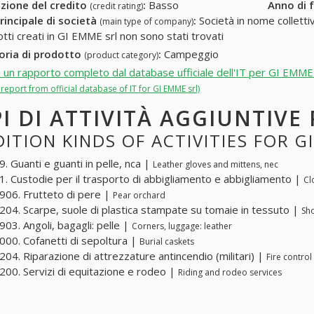
zione del credito
:
Basso
Anno di 
(credit rating)
rincipale di società
:
Società in nome collettivo
(main type of company)
otti creati in GI EMME srl non sono stati trovati
oria di prodotto
:
Campeggio
(product category)
i un rapporto completo dal database ufficiale dell'IT per GI EMME 
l report from official database of IT for GI EMME srl)
PI DI ATTIVITÀ AGGIUNTIVE
ITION KINDS OF ACTIVITIES FOR G
. Guanti e guanti in pelle, nca |
Leather gloves and mittens, nec
. Custodie per il trasporto di abbigliamento e abbigliamento |
Cl
06. Frutteto di pere |
Pear orchard
04. Scarpe, suole di plastica stampate su tomaie in tessuto |
Sho
03. Angoli, bagagli: pelle |
Corners, luggage: leather
00. Cofanetti di sepoltura |
Burial caskets
04. Riparazione di attrezzature antincendio (militari) |
Fire control
00. Servizi di equitazione e rodeo |
Riding and rodeo services