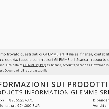
mo trovato questi dati di
GI EMME srl, Italia
as: finanza, contabilit
a creditizia, tasse e commissioni GI EMME srl. Scarica il rapporto 
und such data of
GI EMME srl, Italy
as: finance, accounts, vacancies. Download ban
rl. Download full report as zip-file.
FORMAZIONI SUI PRODOTT
ODUCTS INFORMATION
GI EMME SR
x):
IT89365234375
Dipende
ale
:
974,000 EUR
Vendite,
(capital)