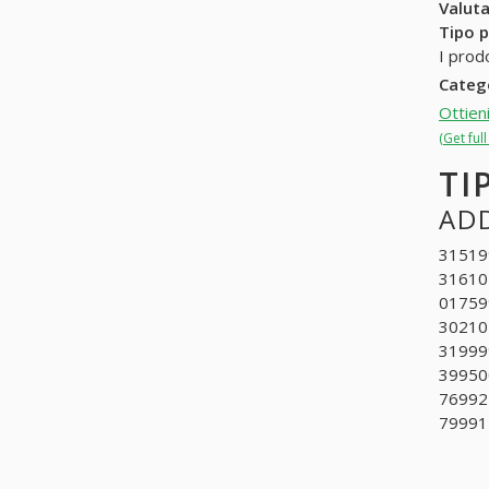
Valuta
Tipo p
I prod
Categ
Ottien
(Get ful
TI
ADD
315199
316101
017599
302102
319999
399500
769922
799912