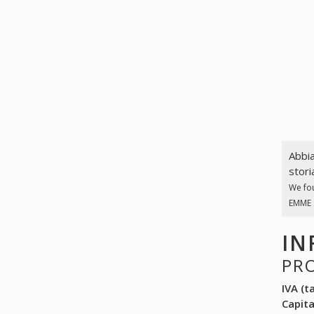
Abbia
stori
We fo
EMME s
IN
PR
IVA (ta
Capit