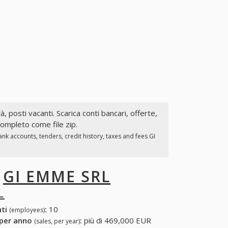
à, posti vacanti. Scarica conti bancari, offerte,
completo come file zip.
k accounts, tenders, credit history, taxes and fees GI
I
GI EMME SRL
L
nti
:
10
(employees)
 per anno
:
più di 469,000 EUR
(sales, per year)