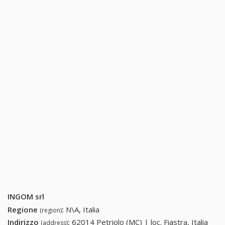
INGOM srl
Regione
:
N\A, Italia
(region)
Indirizzo
:
62014 Petriolo (MC) | loc. Fiastra, Italia
(address)