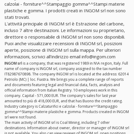
calzolai - forniture^^Stampaggio gomma^^Stampi materie
plastiche e gomma. I prodotti creati in INGOM srl non sono
stati trovati.
L'attività principale di INGOM srl è Estrazione del carbone,
incluso 7 altre destinazioni. Le informazioni su proprietario,
direttore o responsabile di INGOM srl non sono disponibili.
Puoi anche visualizzare recensioni di INGOM srl, posizioni
aperte, posizione di INGOM srl sulla mappa. Per ulteriori
informazioni, scrivici all'indirizzo email
info@ingom.com
INGOM srl
is a company, that was registered 1989 in N\A region, Italy. Full
name of company is INGOM srl, company assigned to the tax number
IT82987670898. The company INGOM srl is located at the address: 62014
Petriolo (MC) | loc. Fiastra. We brings you a complete range of reports
and documents featuring legal and financial data, facts, analysis and
official information from Italian Registry. 10 employees work in this
company. Capital - 571,000 EUR. The company's sales for last year
amounted to più di 418,000 EUR, and that has Buono the credit rating.
Industry category is Calzaturifici e calzolai - forniture^^Stampaggio
gomma^^Stampi materie plastiche e gomma. Products created in INGOM
srl were not found.
The main activity of INGOM srl is Coal Mining, including 7 other
destinations. Information about owner, director or manager of INGOM srl
is not available. You also can view reviews of INGOM srl, open positions,