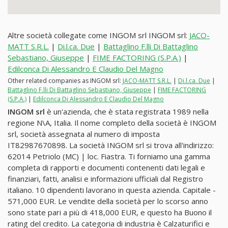
Altre società collegate come INGOM srl INGOM srl:
JACO-
MATT S.R.L.
|
Di.l.ca. Due
|
Battaglino F.lli Di Battaglino
Sebastiano, Giuseppe
|
FIME FACTORING (S.P.A.)
|
Edilconca Di Alessandro E Claudio Del Magno
Other related companies as INGOM srl:
JACO-MATT S.R.L.
|
Di.l.ca. Due
|
Battaglino F.lli Di Battaglino Sebastiano, Giuseppe
|
FIME FACTORING
(S.P.A.)
|
Edilconca Di Alessandro E Claudio Del Magno
INGOM srl
è un'azienda, che è stata registrata 1989 nella
regione N\A, Italia. Il nome completo della società è INGOM
srl, società assegnata al numero di imposta
IT82987670898. La società INGOM srl si trova all'indirizzo:
62014 Petriolo (MC) | loc. Fiastra. Ti forniamo una gamma
completa di rapporti e documenti contenenti dati legali e
finanziari, fatti, analisi e informazioni ufficiali dal Registro
italiano. 10 dipendenti lavorano in questa azienda. Capitale -
571,000 EUR. Le vendite della società per lo scorso anno
sono state pari a più di 418,000 EUR, e questo ha Buono il
rating del credito. La categoria di industria è Calzaturifici e