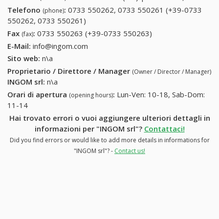
Telefono
:
0733 550262, 0733 550261 (+39-0733
(phone)
550262, 0733 550261)
0733 550262, 0733 550261 (+39-
0733 550262, 0733 550261)
Fax
:
0733 550263 (+39-0733 550263)
0733 550263 (+39-
(fax)
0733 550263)
E-Mail:
info@ingom.com
Sito web:
n\a
Proprietario / Direttore / Manager
(Owner / Director / Manager)
INGOM srl
:
n\a
Orari di apertura
:
Lun-Ven: 10-18, Sab-Dom:
(opening hours)
11-14
Hai trovato errori o vuoi aggiungere ulteriori dettagli in
informazioni per "INGOM srl"?
Contattaci!
Did you find errors or would like to add more details in informations for
"INGOM srl"? -
Contact us!