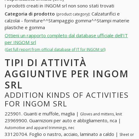
I prodotti creati in INGOM srl non sono stati trovati
Categoria di prodotto
:
Calzaturifici e
(product category)
calzolai - forniture^^Stampaggio gomma^^Stampi materie
plastiche e gomma
Ottieni un rapporto completo dal database ufficiale dell'IT
per INGOM srl
(Get full report from official database of IT for INGOM srl)
TIPI DI ATTIVITÀ
AGGIUNTIVE PER INGOM
SRL
ADDITION KINDS OF ACTIVITIES
FOR INGOM SRL
225901. Guanti e muffole, maglia |
Gloves and mittens, knit
23969900. Guarnizioni per auto e abbigliamento, nca |
Automotive and apparel trimmings, nec
33120704. Foglio o nastro, acciaio, laminato a caldo |
Sheet or