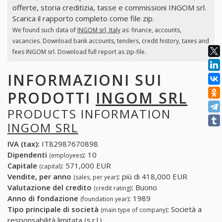
offerte, storia creditizia, tasse e commissioni INGOM srl.
Scarica il rapporto completo come file zip.
We found such data of
INGOM srl, Italy
as: finance, accounts,
vacancies. Download bank accounts, tenders, credit history, taxes and
fees INGOM srl. Download full report as zip-file.
INFORMAZIONI SUI
PRODOTTI
INGOM SRL
PRODUCTS INFORMATION
INGOM SRL
IVA (tax):
IT82987670898
Dipendenti
:
10
(employees)
Capitale
:
571,000 EUR
(capital)
Vendite, per anno
:
più di 418,000 EUR
(sales, per year)
Valutazione del credito
:
Buono
(credit rating)
Anno di fondazione
:
1989
(foundation year)
Tipo principale di società
:
Società a
(main type of company)
responsabilità limitata (s.r.l.)