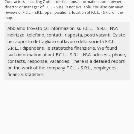
Contractors, including 7 other destinations. Information about owner,
director or manager of F.C.L. - S.R.L. is not available. You also can view
reviews of F.C.L. - S.R.L., open positions, location of F.C.L. - S.R.L. on the
map.
Abbiamo trovato tali informazioni su F.C.L. - S.R.L., N\A:
indirizzo, telefono, contatti, risposta, posti vacanti. Esiste
un rapporto dettagliato sul lavoro della società F.C.L. -
S.R.L., i dipendenti, le statistiche finanziarie. We found
such information about F.C.L. - S.R.L., N\A: address, phone,
contacts, response, vacancies. There is a detailed report
on the work of the company F.C.L. - S.R.L., employees,
financial statistics.