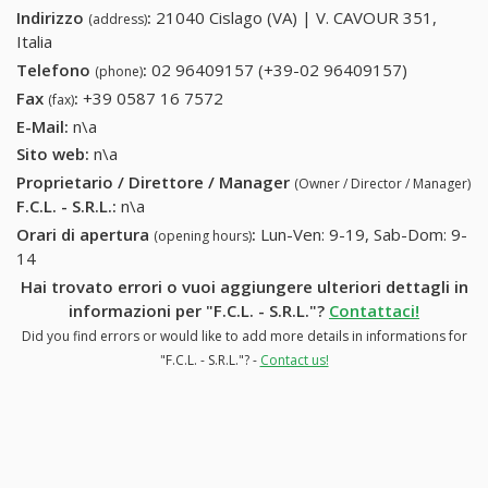
Indirizzo
:
21040 Cislago (VA) | V. CAVOUR 351,
(address)
Italia
Telefono
:
02 96409157 (+39-02 96409157)
02
(phone)
96409157
Fax
:
+39 0587 16 7572
+39 0587 16 7572
(fax)
(+39-02
E-Mail:
n\a
96409157
Sito web:
n\a
Proprietario / Direttore / Manager
(Owner / Director / Manager)
F.C.L. - S.R.L.
:
n\a
Orari di apertura
:
Lun-Ven: 9-19, Sab-Dom: 9-
(opening hours)
14
Hai trovato errori o vuoi aggiungere ulteriori dettagli in
informazioni per "F.C.L. - S.R.L."?
Contattaci!
Did you find errors or would like to add more details in informations for
"F.C.L. - S.R.L."? -
Contact us!