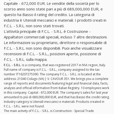
Capitale - 672,000 EUR. Le vendite della società per lo
scorso anno sono state pari a più di 689,000,000 EUR, e
questo ha Basso il rating del credito. La categoria di
industria è Utensili meccanici e materiali. I prodotti creati in
F.C.L. - S.R.L. non sono stati trovati.
L'attività principale di F.C.L. - S.R.L. è Costruzione -
Appaltatori commerciali speciali, incluso 7 altre destinazioni.
Le informazioni su proprietario, direttore o responsabile di
F.C.L. - S.R.L. non sono disponibili. Puoi anche visualizzare
recensioni di F.C.L. - S.R.L., posizioni aperte, posizione di
F.C.L. - S.R.L. sulla mappa.
F.C.L. - S.R.L.
is a company, that was registered 2017 in N\A region, Italy.
Full name of company is F.C.L. - S.R.L., company assigned to the tax
number IT16207275390. The company F.C.L. - S.R.L. is located at the
address: 21040 Cislago (VA) | V. CAVOUR 351. We brings you a complete
range of reports and documents featuring legal and financial data, facts,
analysis and official information from Italian Registry. 10 employees work
in this company. Capital - 672,000 EUR. The company's sales for last year
amounted to più di 689,000,000 EUR, and that has Basso the credit rating.
Industry category is Utensili meccanici e materiali. Products created in
F.C.L. - S.R.L. were not found.
The main activity of F.C.L. - S.R.L. is Construction - Special Trade