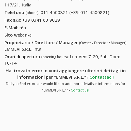
117/21, Italia
Telefono
:
011 4500821 (+39-011 4500821)
011
(phone)
4500821
Fax
:
+39 0341 63 9029
+39 0341 63 9029
(fax)
(+39-011
E-Mail:
n\a
4500821)
Sito web:
n\a
Proprietario / Direttore / Manager
(Owner / Director / Manager)
EMMEVI S.R.L.
:
n\a
Orari di apertura
:
Lun-Ven: 7-20, Sab-Dom:
(opening hours)
10-14
Hai trovato errori o vuoi aggiungere ulteriori dettagli in
informazioni per "EMMEVI S.R.L."?
Contattaci!
Did you find errors or would like to add more details in informations for
"EMMEVI S.R.L."? -
Contact us!