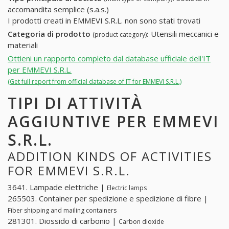
accomandita semplice (s.a.s.)
I prodotti creati in EMMEVI S.R.L. non sono stati trovati
Categoria di prodotto
:
Utensili meccanici e
(product category)
materiali
Ottieni un rapporto completo dal database ufficiale dell'IT
per EMMEVI S.R.L.
(Get full report from official database of IT for EMMEVI S.R.L.)
TIPI DI ATTIVITÀ
AGGIUNTIVE PER EMMEVI
S.R.L.
ADDITION KINDS OF ACTIVITIES
FOR EMMEVI S.R.L.
3641. Lampade elettriche |
Electric lamps
265503. Container per spedizione e spedizione di fibre |
Fiber shipping and mailing containers
281301. Diossido di carbonio |
Carbon dioxide