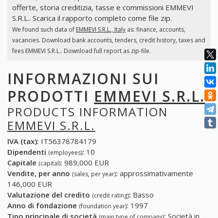
offerte, storia creditizia, tasse e commissioni EMMEVI
S.R.L.. Scarica il rapporto completo come file zip.
We found such data of
EMMEVI S.R.L., Italy
as: finance, accounts,
vacancies. Download bank accounts, tenders, credit history, taxes and
fees EMMEVI S.R.L.. Download full report as zip-file.
INFORMAZIONI SUI
PRODOTTI
EMMEVI S.R.L.
PRODUCTS INFORMATION
EMMEVI S.R.L.
IVA (tax):
IT56378784179
Dipendenti
:
10
(employees)
Capitale
:
989,000 EUR
(capital)
Vendite, per anno
:
approssimativamente
(sales, per year)
146,000 EUR
Valutazione del credito
:
Basso
(credit rating)
Anno di fondazione
:
1997
(foundation year)
Tipo principale di società
:
Società in
(main type of company)