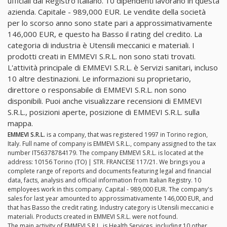
ufficiali dal Registro italiano. 10 dipendenti lavorano in questa
azienda. Capitale - 989,000 EUR. Le vendite della società
per lo scorso anno sono state pari a approssimativamente
146,000 EUR, e questo ha Basso il rating del credito. La
categoria di industria è Utensili meccanici e materiali. I
prodotti creati in EMMEVI S.R.L. non sono stati trovati.
L'attività principale di EMMEVI S.R.L. è Servizi sanitari, incluso
10 altre destinazioni. Le informazioni su proprietario,
direttore o responsabile di EMMEVI S.R.L. non sono
disponibili. Puoi anche visualizzare recensioni di EMMEVI
S.R.L., posizioni aperte, posizione di EMMEVI S.R.L. sulla
mappa.
EMMEVI S.R.L.
is a company, that was registered 1997 in Torino region,
Italy. Full name of company is EMMEVI S.R.L., company assigned to the tax
number IT56378784179. The company EMMEVI S.R.L. is located at the
address: 10156 Torino (TO) | STR. FRANCESE 117/21. We brings you a
complete range of reports and documents featuring legal and financial
data, facts, analysis and official information from Italian Registry. 10
employees work in this company. Capital - 989,000 EUR. The company's
sales for last year amounted to approssimativamente 146,000 EUR, and
that has Basso the credit rating. Industry category is Utensili meccanici e
materiali. Products created in EMMEVI S.R.L. were not found.
The main activity of EMMEVI S.R.L. is Health Services, including 10 other