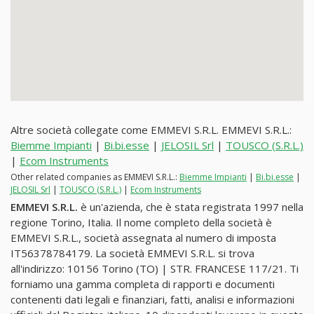
Altre società collegate come EMMEVI S.R.L. EMMEVI S.R.L.:
Biemme Impianti
|
Bi.bi.esse
|
JELOSIL Srl
|
TOUSCO (S.R.L.)
|
Ecom Instruments
Other related companies as EMMEVI S.R.L.:
Biemme Impianti
|
Bi.bi.esse
|
JELOSIL Srl
|
TOUSCO (S.R.L.)
|
Ecom Instruments
EMMEVI S.R.L.
è un'azienda, che è stata registrata 1997 nella
regione Torino, Italia. Il nome completo della società è
EMMEVI S.R.L., società assegnata al numero di imposta
IT56378784179. La società EMMEVI S.R.L. si trova
all'indirizzo: 10156 Torino (TO) | STR. FRANCESE 117/21. Ti
forniamo una gamma completa di rapporti e documenti
contenenti dati legali e finanziari, fatti, analisi e informazioni