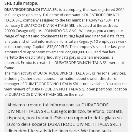
SRL sulla mappa.
DURATRODE DIV.NCH ITALIA SRL
is a company, that was registered 2004
in Cusago region, Italy. Full name of company is DURATRODE DIV.NCH
ITALIA SRL, company assigned to the tax number IT63497924804. The
company DURATRODE DIV.NCH ITALIA SRL is located at the address:
20090 Cusago (MI) | V. LEONARDO DA VINCI. We brings you a complete
range of reports and documents featuring legal and financial data, facts,
analysis and official information from Italian Registry. 10 employees work
in this company. Capital - 832,000 EUR. The company's sales for last year
amounted to approssimativamente 222,000,000 EUR, and that has
Perfetto the credit rating. Industry category is Utensili meccanici e
materiali. Products created in DURATRODE DIV.NCH ITALIA SRL were not
found.
The main activity of DURATRODE DIV.NCH ITALIA SRL is Personal Services,
including 9 other destinations. Information about owner, director or
manager of DURATRODE DIV.NCH ITALIA SRL is not available. You also can
view reviews of DURATRODE DIV.NCH ITALIA SRL, open positions, location
of DURATRODE DIV.NCH ITALIA SRL on the map.
Abbiamo trovato tali informazioni su DURATRODE
DIV.NCH ITALIA SRL, Cusago: indirizzo, telefono, contatti,
risposta, posti vacanti. Esiste un rapporto dettagliato sul
lavoro della società DURATRODE DIV.NCH ITALIA SRL, i
dipendenti, le statistiche finanziarie. We found such