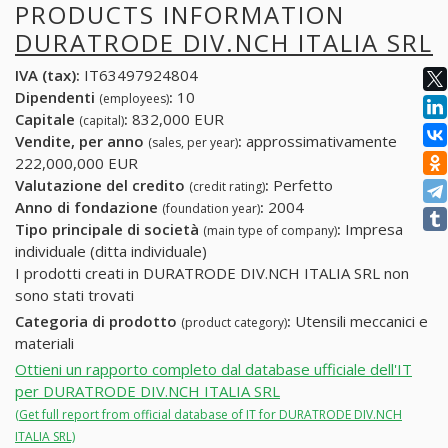
PRODUCTS INFORMATION
DURATRODE DIV.NCH ITALIA SRL
IVA (tax):
IT63497924804
Dipendenti
:
10
(employees)
Capitale
:
832,000 EUR
(capital)
Vendite, per anno
:
approssimativamente
(sales, per year)
222,000,000 EUR
Valutazione del credito
:
Perfetto
(credit rating)
Anno di fondazione
:
2004
(foundation year)
Tipo principale di società
:
Impresa
(main type of company)
individuale (ditta individuale)
I prodotti creati in DURATRODE DIV.NCH ITALIA SRL non
sono stati trovati
Categoria di prodotto
:
Utensili meccanici e
(product category)
materiali
Ottieni un rapporto completo dal database ufficiale dell'IT
per DURATRODE DIV.NCH ITALIA SRL
(Get full report from official database of IT for DURATRODE DIV.NCH
ITALIA SRL)