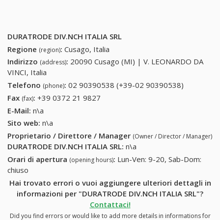
DURATRODE DIV.NCH ITALIA SRL
Regione
:
Cusago, Italia
(region)
Indirizzo
:
20090 Cusago (MI) | V. LEONARDO DA
(address)
VINCI, Italia
Telefono
:
02 90390538 (+39-02 90390538)
02
(phone)
90390538
Fax
:
+39 0372 21 9827
+39 0372 21 9827
(fax)
(+39-02
E-Mail:
n\a
90390538
Sito web:
n\a
Proprietario / Direttore / Manager
(Owner / Director / Manager)
DURATRODE DIV.NCH ITALIA SRL
:
n\a
Orari di apertura
:
Lun-Ven: 9-20, Sab-Dom:
(opening hours)
chiuso
Hai trovato errori o vuoi aggiungere ulteriori dettagli in
informazioni per "DURATRODE DIV.NCH ITALIA SRL"?
Contattaci!
Did you find errors or would like to add more details in informations for