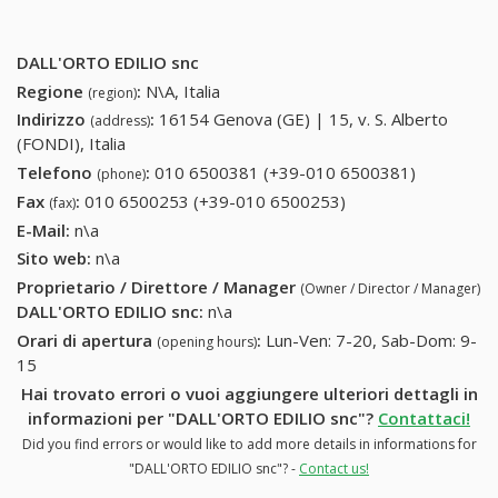
DALL'ORTO EDILIO snc
Regione
:
N\A, Italia
(region)
Indirizzo
:
16154 Genova (GE) | 15, v. S. Alberto
(address)
(FONDI), Italia
Telefono
:
010 6500381 (+39-010 6500381)
010
(phone)
6500381
Fax
:
010 6500253 (+39-010 6500253)
010 6500253 (+39-
(fax)
(+39-010
010 6500253)
E-Mail:
n\a
6500381)
Sito web:
n\a
Proprietario / Direttore / Manager
(Owner / Director / Manager)
DALL'ORTO EDILIO snc
:
n\a
Orari di apertura
:
Lun-Ven: 7-20, Sab-Dom: 9-
(opening hours)
15
Hai trovato errori o vuoi aggiungere ulteriori dettagli in
informazioni per "DALL'ORTO EDILIO snc"?
Contattaci!
Did you find errors or would like to add more details in informations for
"DALL'ORTO EDILIO snc"? -
Contact us!