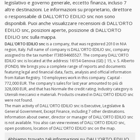
legislativo e governo generale, eccetto finanza, incluso 7
altre destinazioni. Le informazioni su proprietario, direttore
o responsabile di DALL'ORTO EDILIO snc non sono
disponibili. Puoi anche visualizzare recensioni di DALL'ORTO
EDILIO snc, posizioni aperte, posizione di DALL'ORTO
EDILIO snc sulla mappa.
DALL'ORTO EDILIO snc
is a company, that was registered 2010 in N\A
region, Italy. Full name of company is DALL'ORTO EDILIO snc, company
assigned to the tax number IT38594665527. The company DALL'ORTO
EDILIO snc is located at the address: 16154 Genova (GE) | 15, v. S. Alberto
(FONDI). We brings you a complete range of reports and documents
featuring legal and financial data, facts, analysis and official information
from Italian Registry. 10 employees work in this company. Capital -
772,000 EUR. The company's sales for last year amounted to più di
328,000 EUR, and that has Normale the credit rating. Industry category is
Utensili meccanici e materiali. Products created in DALL'ORTO EDILIO snc
were not found.
The main activity of DALL'ORTO EDILIO snc is Executive, Legislative &
General Government, Except Finance, including 7 other destinations.
Information about owner, director or manager of DALL'ORTO EDILIO snc
is not available. You also can view reviews of DALL'ORTO EDILIO snc,
open positions, location of DALL'ORTO EDILIO snc on the map.
Abbiamo trovato tali informazioni su DALL'ORTO EDILIO