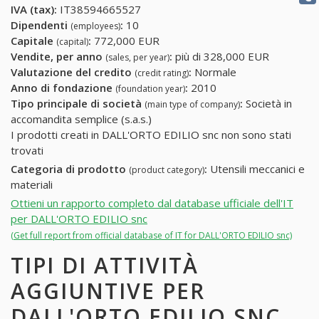
IVA (tax):
IT38594665527
Dipendenti
:
10
(employees)
Capitale
:
772,000 EUR
(capital)
Vendite, per anno
:
più di 328,000 EUR
(sales, per year)
Valutazione del credito
:
Normale
(credit rating)
Anno di fondazione
:
2010
(foundation year)
Tipo principale di società
:
Società in
(main type of company)
accomandita semplice (s.a.s.)
I prodotti creati in DALL'ORTO EDILIO snc non sono stati
trovati
Categoria di prodotto
:
Utensili meccanici e
(product category)
materiali
Ottieni un rapporto completo dal database ufficiale dell'IT
per DALL'ORTO EDILIO snc
(Get full report from official database of IT for DALL'ORTO EDILIO snc)
TIPI DI ATTIVITÀ
AGGIUNTIVE PER
DALL'ORTO EDILIO SNC