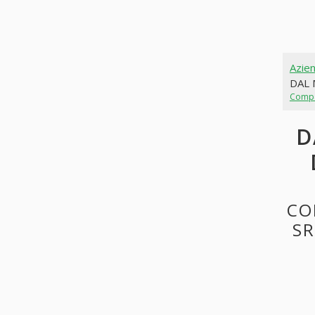
Azie
DAL 
Comp
D
CO
SR