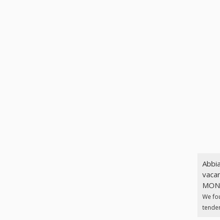
Abbia
vacan
MONIC
We fo
tender