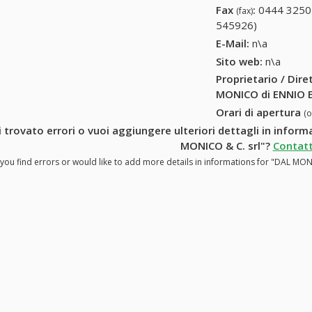
Fax
:
0444 3250
(fax)
545926)
0444 3250
545926)
E-Mail:
n\a
Sito web:
n\a
Proprietario / Dir
MONICO di ENNIO E
Orari di apertura
(
 trovato errori o vuoi aggiungere ulteriori dettagli in info
MONICO & C. srl"?
Contatt
you find errors or would like to add more details in informations for "DAL M