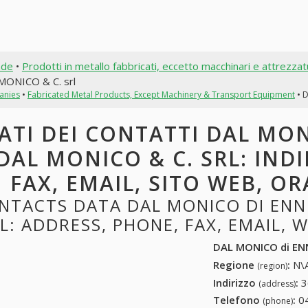
nde
•
Prodotti in metallo fabbricati, eccetto macchinari e attrezza
MONICO & C. srl
anies
•
Fabricated Metal Products, Except Machinery & Transport Equipment
• D
ATI DEI CONTATTI DAL MON
DAL MONICO & C. SRL: IND
FAX, EMAIL, SITO WEB, OR
NTACTS DATA DAL MONICO DI ENNI
L: ADDRESS, PHONE, FAX, EMAIL, 
DAL MONICO di ENN
Regione
:
N\A
(region)
Indirizzo
:
3
(address)
Telefono
:
0
(phone)