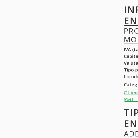
IN
EN
PR
MON
IVA (ta
Capit
Valuta
Tipo p
I prod
Categ
Ottien
(Get fu
TI
EN
ADD