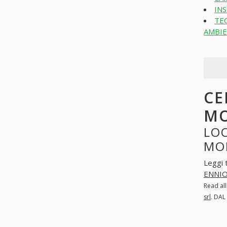
INS
TE
AMBIE
CE
MO
LOO
MON
Leggi 
ENNIO
Read al
srl
. DAL