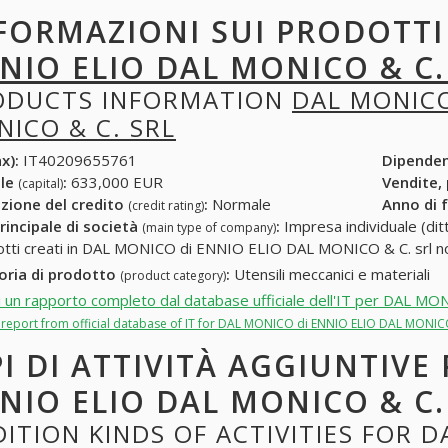
FORMAZIONI SUI PRODOTT
NIO ELIO DAL MONICO & C.
ODUCTS INFORMATION
DAL MONICO
ICO & C. SRL
x):
IT40209655761
Dipende
ale
:
633,000 EUR
Vendite,
(capital)
zione del credito
:
Normale
Anno di 
(credit rating)
rincipale di società
:
Impresa individuale (ditt
(main type of company)
otti creati in DAL MONICO di ENNIO ELIO DAL MONICO & C. srl non
oria di prodotto
:
Utensili meccanici e materiali
(product category)
i un rapporto completo dal database ufficiale dell'IT per DAL 
ll report from official database of IT for DAL MONICO di ENNIO ELIO DAL MONICO
PI DI ATTIVITÀ AGGIUNTIVE
NIO ELIO DAL MONICO & C.
ITION KINDS OF ACTIVITIES FOR D