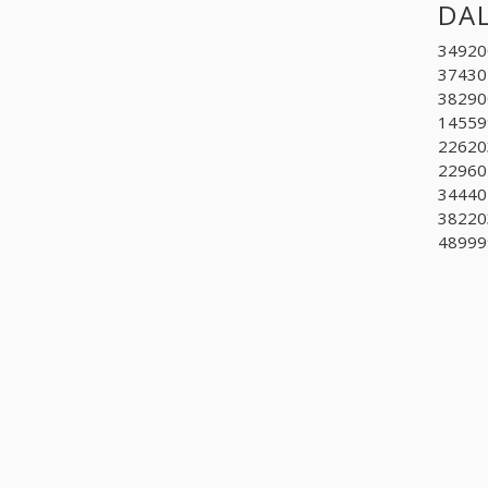
DAL
349200.
374302
382900
145599
226203
229601
344405
382203
489999