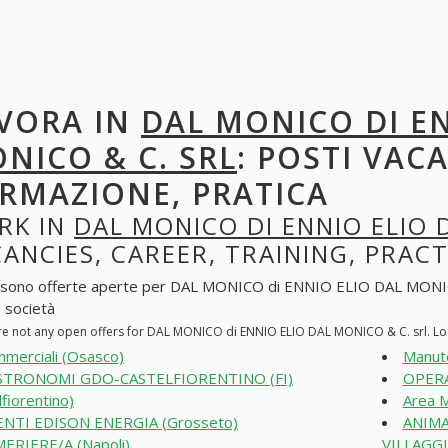
VORA IN
DAL MONICO DI EN
NICO & C. SRL
: POSTI VACA
RMAZIONE, PRATICA
RK IN
DAL MONICO DI ENNIO ELIO 
ANCIES, CAREER, TRAINING, PRACT
 sono offerte aperte per DAL MONICO di ENNIO ELIO DAL MONICO & C
e società
re not any open offers for DAL MONICO di ENNIO ELIO DAL MONICO & C. srl. Lo
merciali (Osasco)
Manute
STRONOMI GDO-CASTELFIORENTINO (FI)
OPERA
lfiorentino)
Area M
NTI EDISON ENERGIA (Grosseto)
ANIMA
ERIERE/A (Napoli)
VILLAGGI