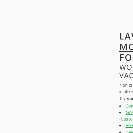
LA
MO
FO
WO
VAC
Non ci
in altr
There a
Com
GA
(Caste
AGE
CAM