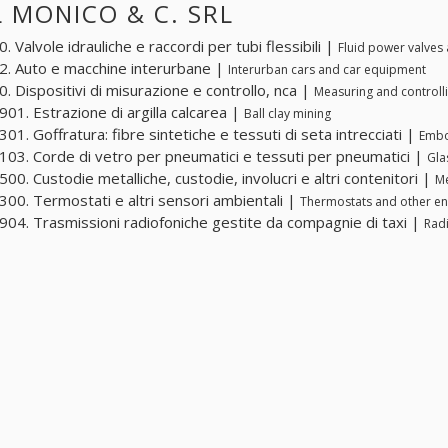
 MONICO & C. SRL
 Valvole idrauliche e raccordi per tubi flessibili |
Fluid power valves 
. Auto e macchine interurbane |
Interurban cars and car equipment
. Dispositivi di misurazione e controllo, nca |
Measuring and controlli
01. Estrazione di argilla calcarea |
Ball clay mining
01. Goffratura: fibre sintetiche e tessuti di seta intrecciati |
Embo
03. Corde di vetro per pneumatici e tessuti per pneumatici |
Gla
00. Custodie metalliche, custodie, involucri e altri contenitori |
Me
00. Termostati e altri sensori ambientali |
Thermostats and other en
04. Trasmissioni radiofoniche gestite da compagnie di taxi |
Rad