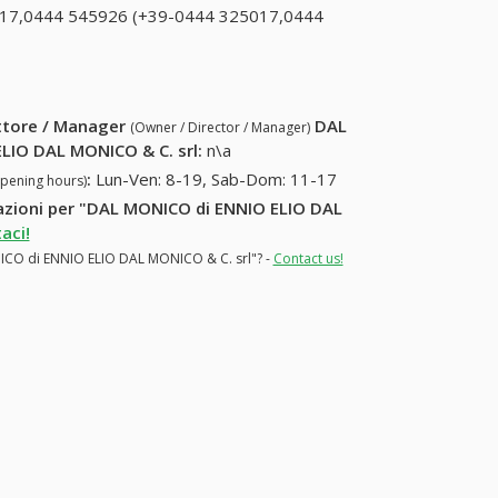
(+39-0444
17,0444 545926 (+39-0444 325017,0444
325017)
17,0444 545926 (+39-0444 325017,0444
ettore / Manager
DAL
(Owner / Director / Manager)
LIO DAL MONICO & C. srl
:
n\a
:
Lun-Ven: 8-19, Sab-Dom: 11-17
opening hours)
rmazioni per "DAL MONICO di ENNIO ELIO DAL
aci!
ONICO di ENNIO ELIO DAL MONICO & C. srl"? -
Contact us!