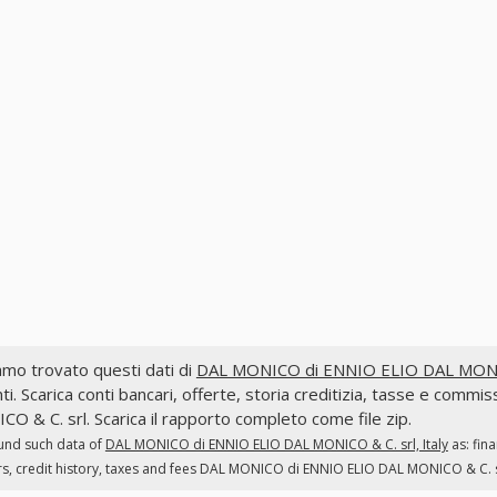
mo trovato questi dati di
DAL MONICO di ENNIO ELIO DAL MONICO 
ti. Scarica conti bancari, offerte, storia creditizia, tasse e c
O & C. srl. Scarica il rapporto completo come file zip.
und such data of
DAL MONICO di ENNIO ELIO DAL MONICO & C. srl, Italy
as: fin
s, credit history, taxes and fees DAL MONICO di ENNIO ELIO DAL MONICO & C. srl