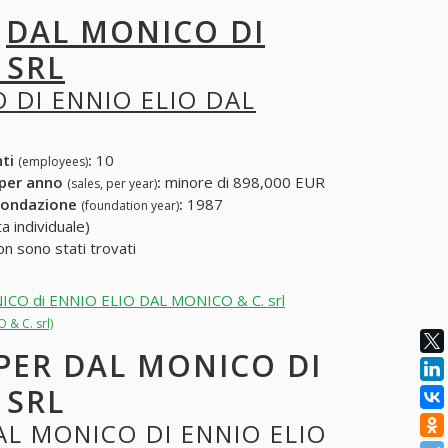
I
DAL MONICO DI
 SRL
 DI ENNIO ELIO DAL
nti
:
10
(employees)
 per anno
:
minore di 898,000 EUR
(sales, per year)
fondazione
:
1987
(foundation year)
a individuale)
 sono stati trovati
MONICO di ENNIO ELIO DAL MONICO & C. srl
 & C. srl)
 PER DAL MONICO DI
 SRL
AL MONICO DI ENNIO ELIO