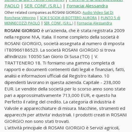
PAOLO
|
SER. CONF. (S.R.L.)
|
Fornaciai Alessandra
Other related companies as ROSANI GIORGIO:
Audio Video Sat Di
Ronchese Vittorino
|
SCIK E SCIOK di BOTTERO AURORA
|
PUNTO 5 di
MENNECOZZI PAOLO
|
SER. CONF. (S.R.L.)
|
Fornaciai Alessandra
ROSANI GIORGIO
è un'azienda, che è stata registrata 2009
nella regione N\A, Italia. Il nome completo della società è
ROSANI GIORGIO, società assegnata al numero di imposta
IT80966186523. La società ROSANI GIORGIO si trova
all'indirizzo: 10050 San Giorio Di Susa (TO) | V.
TRATTENERO 18. Ti forniamo una gamma completa di
rapporti e documenti contenenti dati legali e finanziari, fatti,
analisi e informazioni ufficiali dal Registro italiano. 10
dipendenti lavorano in questa azienda. Capitale - 238,000
EUR. Le vendite della società per lo scorso anno sono state
pari a approssimativamente 713,000 EUR, e questo ha
Perfetto il rating del credito. La categoria di industria è
Valvole e apparecchiature di misura. Macchine, strumenti ed
apparecchi per attivita' industriali. I prodotti creati in ROSANI
GIORGIO non sono stati trovati.
L'attività principale di ROSANI GIORGIO è Servizi agricoli,