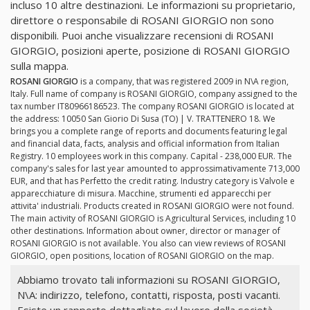
incluso 10 altre destinazioni. Le informazioni su proprietario,
direttore o responsabile di ROSANI GIORGIO non sono
disponibili. Puoi anche visualizzare recensioni di ROSANI
GIORGIO, posizioni aperte, posizione di ROSANI GIORGIO
sulla mappa.
ROSANI GIORGIO
is a company, that was registered 2009 in N\A region,
Italy. Full name of company is ROSANI GIORGIO, company assigned to the
tax number IT80966186523. The company ROSANI GIORGIO is located at
the address: 10050 San Giorio Di Susa (TO) | V. TRATTENERO 18. We
brings you a complete range of reports and documents featuring legal
and financial data, facts, analysis and official information from Italian
Registry. 10 employees work in this company. Capital - 238,000 EUR. The
company's sales for last year amounted to approssimativamente 713,000
EUR, and that has Perfetto the credit rating. Industry category is Valvole e
apparecchiature di misura. Macchine, strumenti ed apparecchi per
attivita' industriali. Products created in ROSANI GIORGIO were not found.
The main activity of ROSANI GIORGIO is Agricultural Services, including 10
other destinations. Information about owner, director or manager of
ROSANI GIORGIO is not available. You also can view reviews of ROSANI
GIORGIO, open positions, location of ROSANI GIORGIO on the map.
Abbiamo trovato tali informazioni su ROSANI GIORGIO,
N\A: indirizzo, telefono, contatti, risposta, posti vacanti.