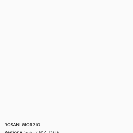
ROSANI GIORGIO
Regione
:
N\A, Italia
(region)