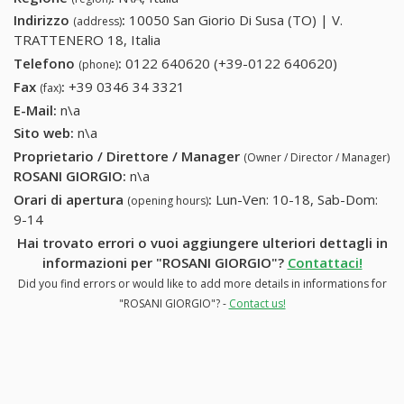
Indirizzo
:
10050 San Giorio Di Susa (TO) | V.
(address)
TRATTENERO 18, Italia
Telefono
:
0122 640620 (+39-0122 640620)
0122
(phone)
640620
Fax
:
+39 0346 34 3321
+39 0346 34 3321
(fax)
(+39-0122
E-Mail:
n\a
640620)
Sito web:
n\a
Proprietario / Direttore / Manager
(Owner / Director / Manager)
ROSANI GIORGIO
:
n\a
Orari di apertura
:
Lun-Ven: 10-18, Sab-Dom:
(opening hours)
9-14
Hai trovato errori o vuoi aggiungere ulteriori dettagli in
informazioni per "ROSANI GIORGIO"?
Contattaci!
Did you find errors or would like to add more details in informations for
"ROSANI GIORGIO"? -
Contact us!