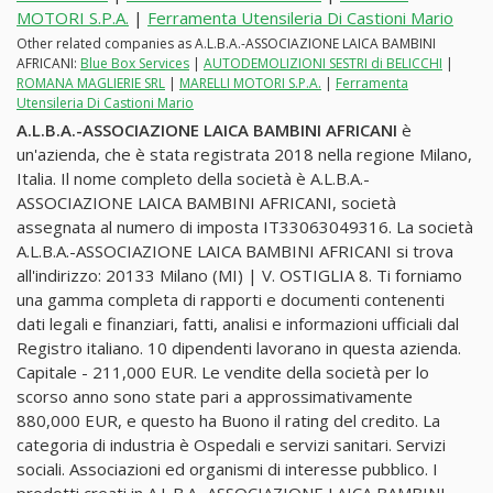
MOTORI S.P.A.
|
Ferramenta Utensileria Di Castioni Mario
Other related companies as A.L.B.A.-ASSOCIAZIONE LAICA BAMBINI
AFRICANI:
Blue Box Services
|
AUTODEMOLIZIONI SESTRI di BELICCHI
|
ROMANA MAGLIERIE SRL
|
MARELLI MOTORI S.P.A.
|
Ferramenta
Utensileria Di Castioni Mario
A.L.B.A.-ASSOCIAZIONE LAICA BAMBINI AFRICANI
è
un'azienda, che è stata registrata 2018 nella regione Milano,
Italia. Il nome completo della società è A.L.B.A.-
ASSOCIAZIONE LAICA BAMBINI AFRICANI, società
assegnata al numero di imposta IT33063049316. La società
A.L.B.A.-ASSOCIAZIONE LAICA BAMBINI AFRICANI si trova
all'indirizzo: 20133 Milano (MI) | V. OSTIGLIA 8. Ti forniamo
una gamma completa di rapporti e documenti contenenti
dati legali e finanziari, fatti, analisi e informazioni ufficiali dal
Registro italiano. 10 dipendenti lavorano in questa azienda.
Capitale - 211,000 EUR. Le vendite della società per lo
scorso anno sono state pari a approssimativamente
880,000 EUR, e questo ha Buono il rating del credito. La
categoria di industria è Ospedali e servizi sanitari. Servizi
sociali. Associazioni ed organismi di interesse pubblico. I
prodotti creati in A.L.B.A.-ASSOCIAZIONE LAICA BAMBINI