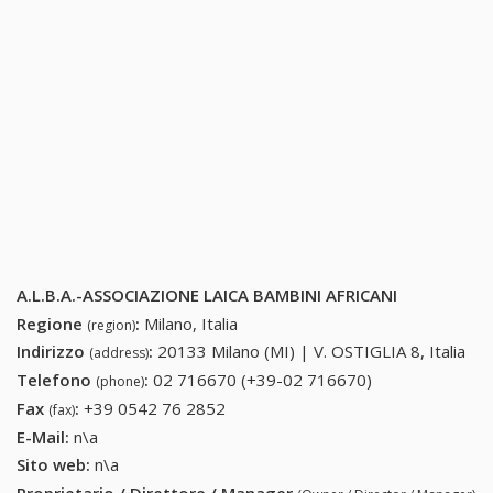
A.L.B.A.-ASSOCIAZIONE LAICA BAMBINI AFRICANI
Regione
:
Milano, Italia
(region)
Indirizzo
:
20133 Milano (MI) | V. OSTIGLIA 8, Italia
(address)
Telefono
:
02 716670 (+39-02 716670)
02 716670
(phone)
(+39-02
Fax
:
+39 0542 76 2852
+39 0542 76 2852
(fax)
716670)
E-Mail:
n\a
Sito web:
n\a