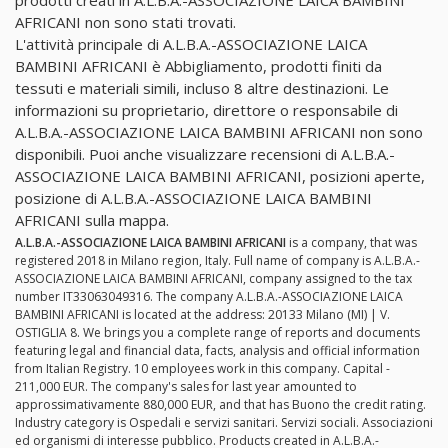
AFRICANI non sono stati trovati.
L'attività principale di A.L.B.A.-ASSOCIAZIONE LAICA
BAMBINI AFRICANI è Abbigliamento, prodotti finiti da
tessuti e materiali simili, incluso 8 altre destinazioni. Le
informazioni su proprietario, direttore o responsabile di
A.L.B.A.-ASSOCIAZIONE LAICA BAMBINI AFRICANI non sono
disponibili. Puoi anche visualizzare recensioni di A.L.B.A.-
ASSOCIAZIONE LAICA BAMBINI AFRICANI, posizioni aperte,
posizione di A.L.B.A.-ASSOCIAZIONE LAICA BAMBINI
AFRICANI sulla mappa.
A.L.B.A.-ASSOCIAZIONE LAICA BAMBINI AFRICANI
is a company, that was
registered 2018 in Milano region, Italy. Full name of company is A.L.B.A.-
ASSOCIAZIONE LAICA BAMBINI AFRICANI, company assigned to the tax
number IT33063049316. The company A.L.B.A.-ASSOCIAZIONE LAICA
BAMBINI AFRICANI is located at the address: 20133 Milano (MI) | V.
OSTIGLIA 8. We brings you a complete range of reports and documents
featuring legal and financial data, facts, analysis and official information
from Italian Registry. 10 employees work in this company. Capital -
211,000 EUR. The company's sales for last year amounted to
approssimativamente 880,000 EUR, and that has Buono the credit rating.
Industry category is Ospedali e servizi sanitari. Servizi sociali. Associazioni
ed organismi di interesse pubblico. Products created in A.L.B.A.-