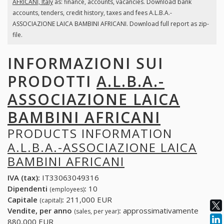
AFRICANI, Italy
as: finance, accounts, vacancies. Download bank
accounts, tenders, credit history, taxes and fees A.L.B.A.-
ASSOCIAZIONE LAICA BAMBINI AFRICANI. Download full report as zip-
file.
INFORMAZIONI SUI
PRODOTTI
A.L.B.A.-
ASSOCIAZIONE LAICA
BAMBINI AFRICANI
PRODUCTS INFORMATION
A.L.B.A.-ASSOCIAZIONE LAICA
BAMBINI AFRICANI
IVA (tax):
IT33063049316
Dipendenti
:
10
(employees)
Capitale
:
211,000 EUR
(capital)
Vendite, per anno
:
approssimativamente
(sales, per year)
880,000 EUR