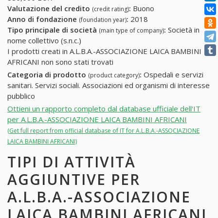
Valutazione del credito
:
Buono
(credit rating)
Anno di fondazione
:
2018
(foundation year)
Tipo principale di società
:
Società in
(main type of company)
nome collettivo (s.n.c.)
I prodotti creati in A.L.B.A.-ASSOCIAZIONE LAICA BAMBINI
AFRICANI non sono stati trovati
Categoria di prodotto
:
Ospedali e servizi
(product category)
sanitari. Servizi sociali. Associazioni ed organismi di interesse
pubblico
Ottieni un rapporto completo dal database ufficiale dell'IT
per A.L.B.A.-ASSOCIAZIONE LAICA BAMBINI AFRICANI
(Get full report from official database of IT for A.L.B.A.-ASSOCIAZIONE
LAICA BAMBINI AFRICANI)
TIPI DI ATTIVITÀ
AGGIUNTIVE PER
A.L.B.A.-ASSOCIAZIONE
LAICA BAMBINI AFRICANI