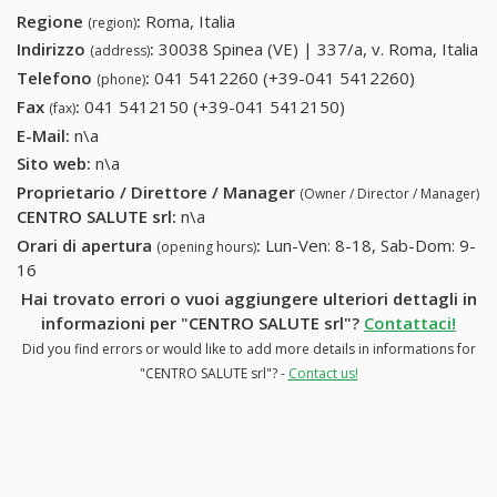
Regione
:
Roma, Italia
(region)
Indirizzo
:
30038 Spinea (VE) | 337/a, v. Roma, Italia
(address)
Telefono
:
041 5412260 (+39-041 5412260)
041
(phone)
5412260
Fax
:
041 5412150 (+39-041 5412150)
041 5412150 (+39-
(fax)
(+39-041
041 5412150)
E-Mail:
n\a
5412260)
Sito web:
n\a
Proprietario / Direttore / Manager
(Owner / Director / Manager)
CENTRO SALUTE srl
:
n\a
Orari di apertura
:
Lun-Ven: 8-18, Sab-Dom: 9-
(opening hours)
16
Hai trovato errori o vuoi aggiungere ulteriori dettagli in
informazioni per "CENTRO SALUTE srl"?
Contattaci!
Did you find errors or would like to add more details in informations for
"CENTRO SALUTE srl"? -
Contact us!