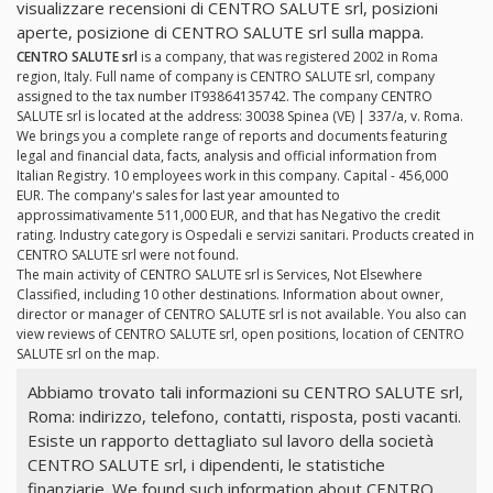
visualizzare recensioni di CENTRO SALUTE srl, posizioni
aperte, posizione di CENTRO SALUTE srl sulla mappa.
CENTRO SALUTE srl
is a company, that was registered 2002 in Roma
region, Italy. Full name of company is CENTRO SALUTE srl, company
assigned to the tax number IT93864135742. The company CENTRO
SALUTE srl is located at the address: 30038 Spinea (VE) | 337/a, v. Roma.
We brings you a complete range of reports and documents featuring
legal and financial data, facts, analysis and official information from
Italian Registry. 10 employees work in this company. Capital - 456,000
EUR. The company's sales for last year amounted to
approssimativamente 511,000 EUR, and that has Negativo the credit
rating. Industry category is Ospedali e servizi sanitari. Products created in
CENTRO SALUTE srl were not found.
The main activity of CENTRO SALUTE srl is Services, Not Elsewhere
Classified, including 10 other destinations. Information about owner,
director or manager of CENTRO SALUTE srl is not available. You also can
view reviews of CENTRO SALUTE srl, open positions, location of CENTRO
SALUTE srl on the map.
Abbiamo trovato tali informazioni su CENTRO SALUTE srl,
Roma: indirizzo, telefono, contatti, risposta, posti vacanti.
Esiste un rapporto dettagliato sul lavoro della società
CENTRO SALUTE srl, i dipendenti, le statistiche
finanziarie. We found such information about CENTRO