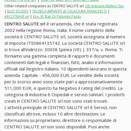
Other related companies as CENTRO SALUTE srl:
Db Impianti Elettrici Snc
|
ELIO STUDIO
|
TECNICA IMPIANTI di CALACIURA FRANCESCO
|
ARCOTRAVE srl
|
Eco. El. Bat. Di Palombi Paolo
CENTRO SALUTE srl
è un'azienda, che è stata registrata
2002 nella regione Roma, Italia. Il nome completo della
società è CENTRO SALUTE srl, società assegnata al numero
di imposta IT93864135742. La società CENTRO SALUTE srl
si trova all'indirizzo: 30038 Spinea (VE) | 337/a, v. Roma. Ti
forniamo una gamma completa di rapporti e documenti
contenenti dati legali e finanziari, fatti, analisi e informazioni
ufficiali dal Registro italiano. 10 dipendenti lavorano in questa
azienda. Capitale - 456,000 EUR. Le vendite della società
per lo scorso anno sono state pari a approssimativamente
511,000 EUR, e questo ha Negativo il rating del credito. La
categoria di industria è Ospedali e servizi sanitari. I prodotti
creati in CENTRO SALUTE srl non sono stati trovati.
L'attività principale di CENTRO SALUTE srl è Servizi, non
classificati altrove, incluso 10 altre destinazioni. Le
informazioni su proprietario, direttore o responsabile di
CENTRO SALUTE srl non sono disponibili. Puoi anche