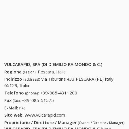
VULCARAPID, SPA (DI D'EMILIO RAIMONDO & C.)
Regione
:
Pescara, Italia
(region)
Indirizzo
:
Via Tiburtina 433 PESCARA (PE) Italy,
(address)
65129, Italia
Telefono
:
+39-085-4311200
+39-085-4311200
(phone)
Fax
:
+39-085-51575
+39-085-51575
(fax)
E-Mail:
n\a
Sito web:
www.vulcarapid.com
Proprietario / Direttore / Manager
(Owner / Director / Manager)
VULCARAPID, SPA (DI D'EMILIO RAIMONDO & C.)
:
n\a