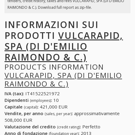
tenders, credit history, taxes and fees VULCARAPID, SPA (DI D'EMILIO
RAIMONDO & C.). Download full report as zip-file.
INFORMAZIONI SUI
PRODOTTI
VULCARAPID,
SPA (DI D'EMILIO
RAIMONDO & C.)
PRODUCTS INFORMATION
VULCARAPID, SPA (DI D'EMILIO
RAIMONDO & C.)
IVA (tax):
IT41522521972
Dipendenti
:
10
(employees)
Capitale
:
421,000 EUR
(capital)
Vendite, per anno
:
approssimativamente
(sales, per year)
508,000 EUR
Valutazione del credito
:
Perfetto
(credit rating)
Anno di fondazione
:
2013
(foundation year)