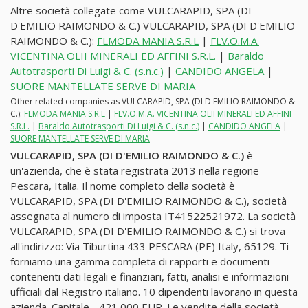
Altre società collegate come VULCARAPID, SPA (DI
D'EMILIO RAIMONDO & C.) VULCARAPID, SPA (DI D'EMILIO
RAIMONDO & C.):
FLMODA MANIA S.R.L
|
FLV.O.M.A.
VICENTINA OLII MINERALI ED AFFINI S.R.L.
|
Baraldo
Autotrasporti Di Luigi & C. (s.n.c.)
|
CANDIDO ANGELA
|
SUORE MANTELLATE SERVE DI MARIA
Other related companies as VULCARAPID, SPA (DI D'EMILIO RAIMONDO &
C.):
FLMODA MANIA S.R.L
|
FLV.O.M.A. VICENTINA OLII MINERALI ED AFFINI
S.R.L.
|
Baraldo Autotrasporti Di Luigi & C. (s.n.c.)
|
CANDIDO ANGELA
|
SUORE MANTELLATE SERVE DI MARIA
VULCARAPID, SPA (DI D'EMILIO RAIMONDO & C.)
è
un'azienda, che è stata registrata 2013 nella regione
Pescara, Italia. Il nome completo della società è
VULCARAPID, SPA (DI D'EMILIO RAIMONDO & C.), società
assegnata al numero di imposta IT41522521972. La società
VULCARAPID, SPA (DI D'EMILIO RAIMONDO & C.) si trova
all'indirizzo: Via Tiburtina 433 PESCARA (PE) Italy, 65129. Ti
forniamo una gamma completa di rapporti e documenti
contenenti dati legali e finanziari, fatti, analisi e informazioni
ufficiali dal Registro italiano. 10 dipendenti lavorano in questa
azienda. Capitale - 421,000 EUR. Le vendite della società