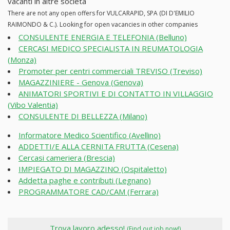
vacanti in altre società
There are not any open offers for VULCARAPID, SPA (DI D'EMILIO
RAIMONDO & C.). Looking for open vacancies in other companies
CONSULENTE ENERGIA E TELEFONIA (Belluno)
CERCASI MEDICO SPECIALISTA IN REUMATOLOGIA
(Monza)
Promoter per centri commerciali TREVISO (Treviso)
MAGAZZINIERE - Genova (Genova)
ANIMATORI SPORTIVI E DI CONTATTO IN VILLAGGIO
(Vibo Valentia)
CONSULENTE DI BELLEZZA (Milano)
Informatore Medico Scientifico (Avellino)
ADDETTI/E ALLA CERNITA FRUTTA (Cesena)
Cercasi cameriera (Brescia)
IMPIEGATO DI MAGAZZINO (Ospitaletto)
Addetta paghe e contributi (Legnano)
PROGRAMMATORE CAD/CAM (Ferrara)
Trova lavoro adesso!
(Find out job now!)