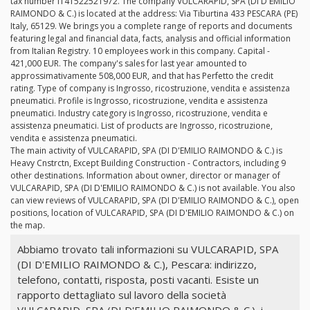
tax number IT41522521972. The company VULCARAPID, SPA (DI D'EMILIO
RAIMONDO & C.) is located at the address: Via Tiburtina 433 PESCARA (PE)
Italy, 65129. We brings you a complete range of reports and documents
featuring legal and financial data, facts, analysis and official information
from Italian Registry. 10 employees work in this company. Capital -
421,000 EUR. The company's sales for last year amounted to
approssimativamente 508,000 EUR, and that has Perfetto the credit
rating. Type of company is Ingrosso, ricostruzione, vendita e assistenza
pneumatici. Profile is Ingrosso, ricostruzione, vendita e assistenza
pneumatici. Industry category is Ingrosso, ricostruzione, vendita e
assistenza pneumatici. List of products are Ingrosso, ricostruzione,
vendita e assistenza pneumatici.
The main activity of VULCARAPID, SPA (DI D'EMILIO RAIMONDO & C.) is
Heavy Cnstrctn, Except Building Construction - Contractors, including 9
other destinations. Information about owner, director or manager of
VULCARAPID, SPA (DI D'EMILIO RAIMONDO & C.) is not available. You also
can view reviews of VULCARAPID, SPA (DI D'EMILIO RAIMONDO & C.), open
positions, location of VULCARAPID, SPA (DI D'EMILIO RAIMONDO & C.) on
the map.
Abbiamo trovato tali informazioni su VULCARAPID, SPA
(DI D'EMILIO RAIMONDO & C.), Pescara: indirizzo,
telefono, contatti, risposta, posti vacanti. Esiste un
rapporto dettagliato sul lavoro della società
VULCARAPID, SPA (DI D'EMILIO RAIMONDO & C.), i