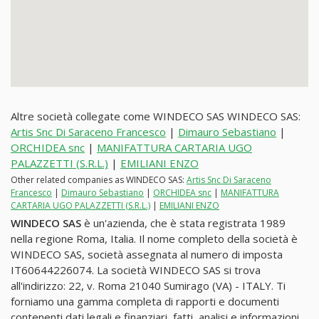
Altre società collegate come WINDECO SAS WINDECO SAS:
Artis Snc Di Saraceno Francesco
|
Dimauro Sebastiano
|
ORCHIDEA snc
|
MANIFATTURA CARTARIA UGO
PALAZZETTI (S.R.L.)
|
EMILIANI ENZO
Other related companies as WINDECO SAS:
Artis Snc Di Saraceno
Francesco
|
Dimauro Sebastiano
|
ORCHIDEA snc
|
MANIFATTURA
CARTARIA UGO PALAZZETTI (S.R.L.)
|
EMILIANI ENZO
WINDECO SAS
è un'azienda, che è stata registrata 1989
nella regione Roma, Italia. Il nome completo della società è
WINDECO SAS, società assegnata al numero di imposta
IT60644226074. La società WINDECO SAS si trova
all'indirizzo: 22, v. Roma 21040 Sumirago (VA) - ITALY. Ti
forniamo una gamma completa di rapporti e documenti
contenenti dati legali e finanziari, fatti, analisi e informazioni