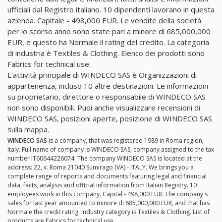
ufficiali dal Registro italiano. 10 dipendenti lavorano in questa
azienda. Capitale - 498,000 EUR. Le vendite della società
per lo scorso anno sono state pari a minore di 685,000,000
EUR, e questo ha Normale il rating del credito. La categoria
di industria è Textiles & Clothing. Elenco dei prodotti sono
Fabrics for technical use.
L'attività principale di WINDECO SAS è Organizzazioni di
appartenenza, incluso 10 altre destinazioni. Le informazioni
su proprietario, direttore o responsabile di WINDECO SAS
non sono disponibili. Puoi anche visualizzare recensioni di
WINDECO SAS, posizioni aperte, posizione di WINDECO SAS
sulla mappa.
WINDECO SAS
is a company, that was registered 1989 in Roma region,
Italy. Full name of company is WINDECO SAS, company assigned to the tax
number IT60644226074. The company WINDECO SAS is located at the
address: 22, v. Roma 21040 Sumirago (VA) - ITALY. We brings you a
complete range of reports and documents featuring legal and financial
data, facts, analysis and official information from Italian Registry. 10
employees work in this company. Capital - 498,000 EUR. The company's
sales for last year amounted to minore di 685,000,000 EUR, and that has
Normale the credit rating. Industry category is Textiles & Clothing. List of
products are Fabrics for technical use.