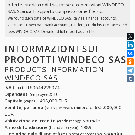
offerte, storia creditizia, tasse e commissioni WINDECO
SAS. Scarica il rapporto completo come file zip.
We found such data of
WINDECO SAS, Italy
as: finance, accounts,
vacancies. Download bank accounts, tenders, credit history, taxes and
fees WINDECO SAS. Download full report as zip-file.
INFORMAZIONI SUI
PRODOTTI
WINDECO SAS
PRODUCTS INFORMATION
WINDECO SAS
IVA (tax):
IT60644226074
Dipendenti
:
10
(employees)
Capitale
:
498,000 EUR
(capital)
Vendite, per anno
:
minore di 685,000,000
(sales, per year)
EUR
Valutazione del credito
:
Normale
(credit rating)
Anno di fondazione
:
1989
(foundation year)
Tipo principale di società
:
Società in
(main type of company)