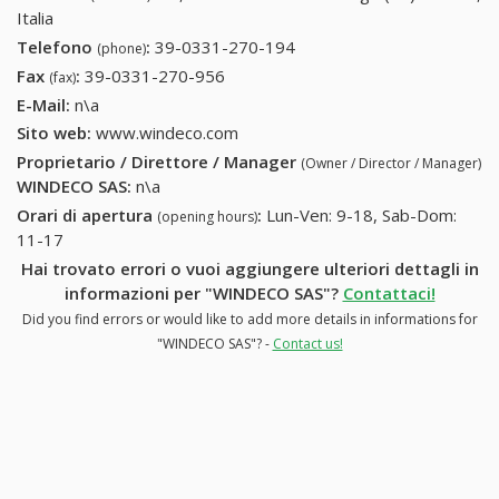
Italia
Telefono
:
39-0331-270-194
39-0331-270-194
(phone)
Fax
:
39-0331-270-956
39-0331-270-956
(fax)
E-Mail:
n\a
Sito web:
www.windeco.com
Proprietario / Direttore / Manager
(Owner / Director / Manager)
WINDECO SAS
:
n\a
Orari di apertura
:
Lun-Ven: 9-18, Sab-Dom:
(opening hours)
11-17
Hai trovato errori o vuoi aggiungere ulteriori dettagli in
informazioni per "WINDECO SAS"?
Contattaci!
Did you find errors or would like to add more details in informations for
"WINDECO SAS"? -
Contact us!