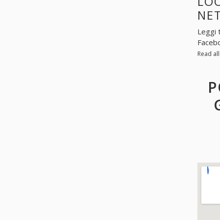
LOO
NE
Leggi 
Facebo
Read al
P