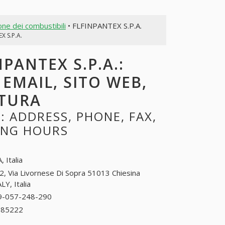
one dei combustibili
• FLFINPANTEX S.P.A.
X S.P.A.
PANTEX S.P.A.:
 EMAIL, SITO WEB,
RTURA
: ADDRESS, PHONE, FAX,
NING HOURS
.
, Italia
2, Via Livornese Di Sopra 51013 Chiesina
Y, Italia
9-057-248-290
39-057-248-290
185222
39-05724185222