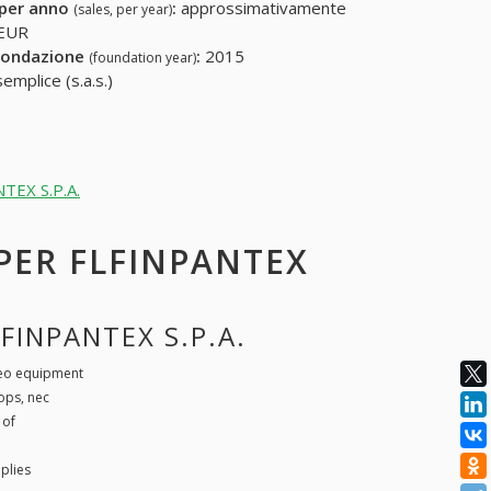
 per anno
:
approssimativamente
(sales, per year)
 EUR
fondazione
:
2015
(foundation year)
emplice (s.a.s.)
NTEX S.P.A.
 PER FLFINPANTEX
FINPANTEX S.P.A.
eo equipment
ops, nec
 of
plies