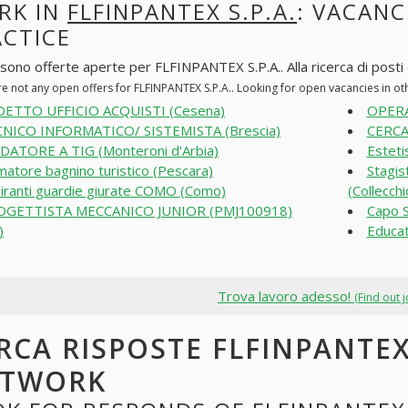
RK IN
FLFINPANTEX S.P.A.
: VACANC
ACTICE
 sono offerte aperte per FLFINPANTEX S.P.A.. Alla ricerca di posti d
re not any open offers for FLFINPANTEX S.P.A.. Looking for open vacancies in o
ETTO UFFICIO ACQUISTI (Cesena)
OPERA
NICO INFORMATICO/ SISTEMISTA (Brescia)
CERCA
DATORE A TIG (Monteroni d'Arbia)
Esteti
matore bagnino turistico (Pescara)
Stagist
iranti guardie giurate COMO (Como)
(Collecchi
OGETTISTA MECCANICO JUNIOR (PMJ100918)
Capo 
)
Educat
Trova lavoro adesso!
(Find out 
RCA RISPOSTE FLFINPANTEX 
ETWORK