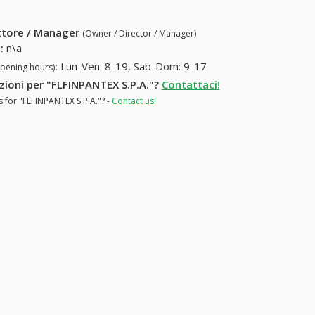
ettore / Manager
(Owner / Director / Manager)
.
:
n\a
:
Lun-Ven: 8-19, Sab-Dom: 9-17
opening hours)
azioni per "FLFINPANTEX S.P.A."?
Contattaci!
s for "FLFINPANTEX S.P.A."? -
Contact us!