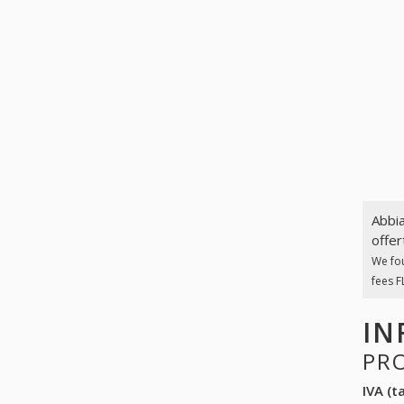
Abbia
offer
We fo
fees F
IN
PR
IVA (ta