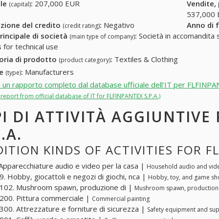
ale
:
207,000 EUR
Vendite,
(capital)
537,000
zione del credito
:
Negativo
Anno di 
(credit rating)
rincipale di società
:
Società in accomandita s
(main type of company)
s for technical use
oria di prodotto
:
Textiles & Clothing
(product category)
re
:
Manufacturers
(type)
i un rapporto completo dal database ufficiale dell'IT per FLFINPA
l report from official database of IT for FLFINPANTEX S.P.A.)
PI DI ATTIVITÀ AGGIUNTIVE
.A.
ITION KINDS OF ACTIVITIES FOR FL
Apparecchiature audio e video per la casa |
Household audio and vid
. Hobby, giocattoli e negozi di giochi, nca |
Hobby, toy, and game sh
102. Mushroom spawn, produzione di |
Mushroom spawn, production
00. Pittura commerciale |
Commercial painting
00. Attrezzature e forniture di sicurezza |
Safety equipment and sup