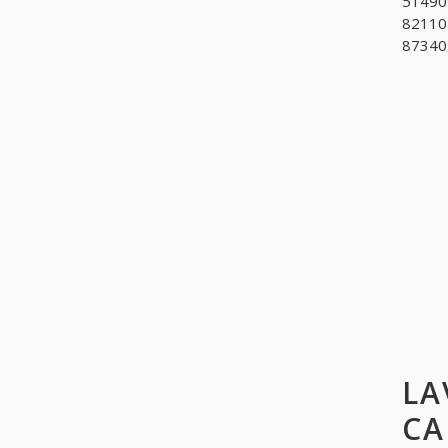
514909
821102
873401
LA
CA