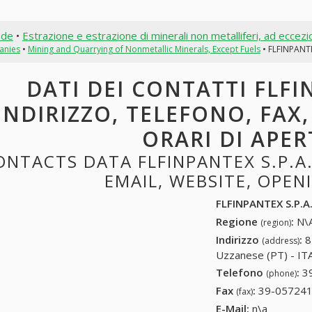
nde
•
Estrazione e estrazione di minerali non metalliferi, ad eccezi
anies
•
Mining and Quarrying of Nonmetallic Minerals, Except Fuels
• FLFINPANTE
DATI DEI CONTATTI FLFIN
INDIRIZZO, TELEFONO, FAX,
ORARI DI APE
ONTACTS DATA FLFINPANTEX S.P.A.
EMAIL, WEBSITE, OPE
FLFINPANTEX S.P.A
Regione
:
N\A
(region)
Indirizzo
:
8
(address)
Uzzanese (PT) - ITAL
Telefono
:
3
(phone)
Fax
:
39-05724
(fax)
E-Mail:
n\a