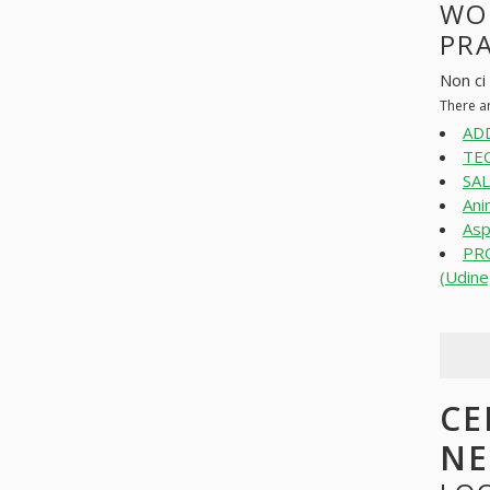
WO
PR
Non ci
There a
ADD
TEC
SAL
Ani
Asp
PR
(Udine
CE
N