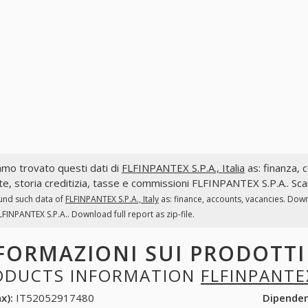
mo trovato questi dati di
FLFINPANTEX S.P.A., Italia
as: finanza, c
te, storia creditizia, tasse e commissioni FLFINPANTEX S.P.A.. Scar
und such data of
FLFINPANTEX S.P.A., Italy
as: finance, accounts, vacancies. Down
LFINPANTEX S.P.A.. Download full report as zip-file.
FORMAZIONI SUI PRODOTT
ODUCTS INFORMATION
FLFINPANTEX
x):
IT52052917480
Dipende