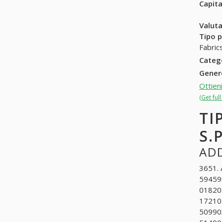
Capit
Valuta
Tipo p
Fabric
Categ
Gene
Ottien
(Get ful
TI
S.P
ADD
3651. 
594599
01820
172102
509903