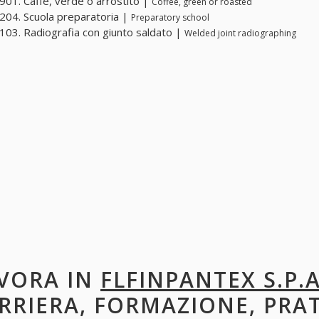
01. Caffè, verde o arrostito |
Coffee, green or roasted
04. Scuola preparatoria |
Preparatory school
03. Radiografia con giunto saldato |
Welded joint radiographing
VORA IN
FLFINPANTEX S.P.A
RRIERA, FORMAZIONE, PRA