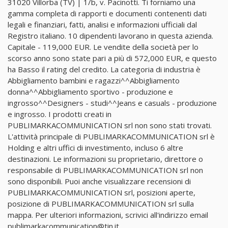
31020 Villorba (TV) | 1/b, v. Pacinotti. Ti forniamo una
gamma completa di rapporti e documenti contenenti dati
legali e finanziari, fatti, analisi e informazioni ufficiali dal
Registro italiano. 10 dipendenti lavorano in questa azienda.
Capitale - 119,000 EUR. Le vendite della società per lo
scorso anno sono state pari a più di 572,000 EUR, e questo
ha Basso il rating del credito. La categoria di industria è
Abbigliamento bambini e ragazzi^^Abbigliamento
donna^^Abbigliamento sportivo - produzione e
ingrosso^^Designers - studi^^Jeans e casuals - produzione
e ingrosso. I prodotti creati in
PUBLIMARKACOMMUNICATION srl non sono stati trovati.
L'attività principale di PUBLIMARKACOMMUNICATION srl è
Holding e altri uffici di investimento, incluso 6 altre
destinazioni. Le informazioni su proprietario, direttore o
responsabile di PUBLIMARKACOMMUNICATION srl non
sono disponibili. Puoi anche visualizzare recensioni di
PUBLIMARKACOMMUNICATION srl, posizioni aperte,
posizione di PUBLIMARKACOMMUNICATION srl sulla
mappa. Per ulteriori informazioni, scrivici all'indirizzo email
publimarkacommunication@tin.it