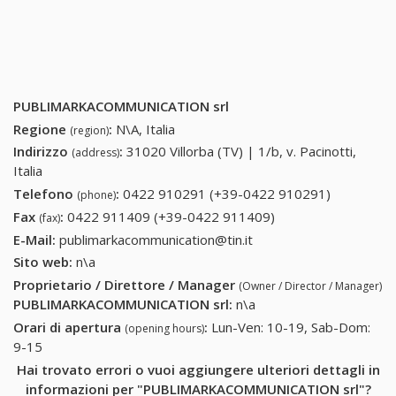
PUBLIMARKACOMMUNICATION srl
Regione
:
N\A, Italia
(region)
Indirizzo
:
31020 Villorba (TV) | 1/b, v. Pacinotti,
(address)
Italia
Telefono
:
0422 910291 (+39-0422 910291)
0422
(phone)
910291
Fax
:
0422 911409 (+39-0422 911409)
0422 911409 (+39-
(fax)
(+39-0422
0422 911409)
E-Mail:
publimarkacommunication@tin.it
910291)
Sito web:
n\a
Proprietario / Direttore / Manager
(Owner / Director / Manager)
PUBLIMARKACOMMUNICATION srl
:
n\a
Orari di apertura
:
Lun-Ven: 10-19, Sab-Dom:
(opening hours)
9-15
Hai trovato errori o vuoi aggiungere ulteriori dettagli in
informazioni per "PUBLIMARKACOMMUNICATION srl"?