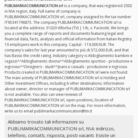
PUBLIMARKACOMMUNICATION srl
is a company, that was registered 2002
in N\A region, Italy. Full name of company is
PUBLIMARKACOMMUNICATION srl, company assigned to the tax number
IT95341796875. The company PUBLIMARKACOMMUNICATION srl is
located at the address: 31020 Villorba (TV) | 1/b, v. Pacinotti. We brings
you a complete range of reports and documents featuring legal and
financial data, facts, analysis and official information from Italian Registry.
10 employees work in this company. Capital - 119,000 EUR. The
company's sales for last year amounted to più di 572,000 EUR, and that
has Basso the credit rating. Industry category is Abbigliamento bambini e
ragazzi^^Abbigliamento donna^^Abbigliamento sportivo - produzione e
ingrosso^^Designers - studi^^Jeans e casuals - produzione e ingrosso.
Products created in PUBLIMARKACOMMUNICATION srl were not found.
The main activity of PUBLIMARKACOMMUNICATION srl is Holding and
Other Investment Offices, including 6 other destinations. Information
about owner, director or manager of PUBLIMARKACOMMUNICATION srl
is not available. You also can view reviews of
PUBLIMARKACOMMUNICATION srl, open positions, location of
PUBLIMARKACOMMUNICATION srl on the map. For more information,
write us to email
publimarkacommunication@tin.it
Abbiamo trovato tali informazioni su
PUBLIMARKACOMMUNICATION srl, N\A: indirizzo,
telefono, contatti, risposta, posti vacanti. Esiste un