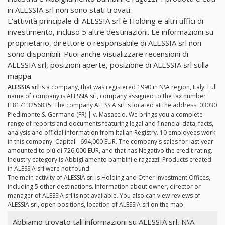
in ALESSIA srl non sono stati trovati.
L'attività principale di ALESSIA srl è Holding e altri uffici di
investimento, incluso 5 altre destinazioni. Le informazioni su
proprietario, direttore o responsabile di ALESSIA srl non
sono disponibili. Puoi anche visualizzare recensioni di
ALESSIA srl, posizioni aperte, posizione di ALESSIA srl sulla
mappa.
ALESSIA srl
is a company, that was registered 1990 in N\A region, Italy. Full
name of company is ALESSIA srl, company assigned to the tax number
IT81713256835. The company ALESSIA srl is located at the address: 03030
Piedimonte S. Germano (FR) | v. Masaccio. We brings you a complete
range of reports and documents featuring legal and financial data, facts,
analysis and official information from Italian Registry. 10 employees work
in this company. Capital - 694,000 EUR. The company's sales for last year
amounted to più di 726,000 EUR, and that has Negativo the credit rating.
Industry category is Abbigliamento bambini e ragazzi. Products created
in ALESSIA srl were not found.
The main activity of ALESSIA srl is Holding and Other Investment Offices,
including 5 other destinations. Information about owner, director or
manager of ALESSIA srl is not available. You also can view reviews of
ALESSIA srl, open positions, location of ALESSIA srl on the map.
Abbiamo trovato tali informazioni su ALESSIA srl, N\A: