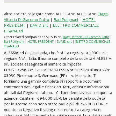
Altre società collegate come ALESSIA srl ALESSIA srl:
Bagni
Vittoria Di Giacomo Ratto
|
Bari Putignani
|
HOTEL
PRESIDENT
|
DAVID snc
|
ELETTRO COMMERCIALE
PISANA srl
Other related companies as ALESSIA srl:
Bagni Vittoria Di Giacomo Ratto
|
Bari Putignani
|
HOTEL PRESIDENT
|
DAVID snc
|
ELETTRO COMMERCIALE
PISANA srl
ALESSIA srl
è un'azienda, che è stata registrata 1990 nella
regione N\A, Italia. Il nome completo della società è ALESSIA
srl, società assegnata al numero di imposta
IT81713256835. La società ALESSIA srl si trova all'indirizzo:
03030 Piedimonte S. Germano (FR) | v. Masaccio. Ti
forniamo una gamma completa di rapporti e documenti
contenenti dati legali e finanziari, fatti, analisi e informazioni
ufficiali dal Registro italiano. 10 dipendenti lavorano in questa
azienda. Capitale - 694,000 EUR. Le vendite della società
per lo scorso anno sono state pari a più di 726,000 EUR, e
questo ha Negativo il rating del credito. La categoria di
industria è Abbigliamento bambini e ragazzi. I prodotti creati