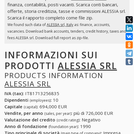
finanza, contabilità, posti vacanti. Scarica conti bancari,
offerte, storia creditizia, tasse e commissioni ALESSIA srl.
Scarica il rapporto completo come file zip.
We found such data of
ALESSIA srl, Italy
as: finance, accounts,
vacancies. Download bank accounts, tenders, credit history, taxes and
fees ALESSIA srl. Download full report as zip-file.
INFORMAZIONI SUI
PRODOTTI
ALESSIA SRL
PRODUCTS INFORMATION
ALESSIA SRL
IVA (tax):
IT81713256835
Dipendenti
:
10
(employees)
Capitale
:
694,000 EUR
(capital)
Vendite, per anno
:
più di 726,000 EUR
(sales, per year)
Valutazione del credito
:
Negativo
(credit rating)
Anno di fondazione
:
1990
(foundation year)
Tipo principale di società
:
Impresa
(main type of company)