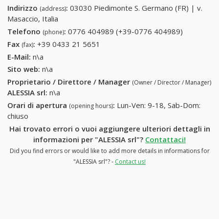
Indirizzo
:
03030 Piedimonte S. Germano (FR) | v.
(address)
Masaccio, Italia
Telefono
:
0776 404989 (+39-0776 404989)
0776
(phone)
404989
Fax
:
+39 0433 21 5651
+39 0433 21 5651
(fax)
(+39-0776
E-Mail:
n\a
404989)
Sito web:
n\a
Proprietario / Direttore / Manager
(Owner / Director / Manager)
ALESSIA srl
:
n\a
Orari di apertura
:
Lun-Ven: 9-18, Sab-Dom:
(opening hours)
chiuso
Hai trovato errori o vuoi aggiungere ulteriori dettagli in
informazioni per "ALESSIA srl"?
Contattaci!
Did you find errors or would like to add more details in informations for
"ALESSIA srl"? -
Contact us!