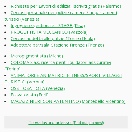
Richieste per Lavori di edilizia: Iscriviti gratis (Palermo)
Cercasi personale per pulizie camere / appartamenti
turistici (Venezia)
Ingegnere gestionale - STAGE (Pisa)
PROGETTISTA MECCANICO (Vazzola)
Cercasi addetta alle pulizie (Torre d'Isola)
Addetto/a bar/sala_Stazione Firenze (Firenze)
Micropigmentista (Milano)
COLOMA S.a.s. ricerca periti liquidatori assicurativi
(Torino)
ANIMATORI E ANIMATRICI FITNESS/SPORT-VILLAGGI
TURISTICI (Verona)
OSS - OSA - OTA (Venezia)
Ecavatorista (Forlì)
MAGAZZINIERI CON PATENTINO (Montebello Vicentino)
Trova lavoro adesso!
(Find out job now!)