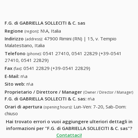
F.G. di GABRIELLA SOLLECITI & C. sas
Regione
:
N\A, Italia
(region)
Indirizzo
:
47900 Rimini (RN) | 15, v. Tempio
(address)
Malatestiano, Italia
Telefono
:
0541 27410, 0541 22829 (+39-0541
(phone)
27410, 0541 22829)
0541 27410, 0541 22829 (+39-0541
27410, 0541 22829)
Fax
:
0541 22829 (+39-0541 22829)
0541 22829 (+39-
(fax)
0541 22829)
E-Mail:
n\a
Sito web:
n\a
Proprietario / Direttore / Manager
(Owner / Director / Manager)
F.G. di GABRIELLA SOLLECITI & C. sas
:
n\a
Orari di apertura
:
Lun-Ven: 7-20, Sab-Dom:
(opening hours)
chiuso
Hai trovato errori o vuoi aggiungere ulteriori dettagli in
informazioni per "F.G. di GABRIELLA SOLLECITI & C. sas"?
Contattaci!