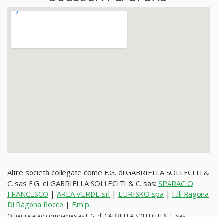
Altre società collegate come F.G. di GABRIELLA SOLLECITI &
C. sas F.G. di GABRIELLA SOLLECITI & C. sas:
SPARACIO
FRANCESCO
|
AREA VERDE srl
|
EURISKO spa
|
F.lli Ragona
Di Ragona Rocco
|
F.m.p.
Other related companies as F.G. di GABRIELLA SOLLECITI & C. sas: