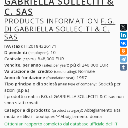
GABRIELLA SOLLECITI &
C. SAS
PRODUCTS INFORMATION
F.G.
DI GABRIELLA SOLLECITI & C.
SAS
IVA (tax):
IT20184326171
Dipendenti
:
10
(employees)
Capitale
:
848,000 EUR
(capital)
Vendite, per anno
:
più di 240,000 EUR
(sales, per year)
Valutazione del credito
:
Normale
(credit rating)
Anno di fondazione
:
1987
(foundation year)
Tipo principale di società
:
Società per
(main type of company)
azioni (s.p.a.)
I prodotti creati in F.G. di GABRIELLA SOLLECITI & C. sas non
sono stati trovati
Categoria di prodotto
:
Abbigliamento alta
(product category)
moda e stilisti - boutiques^^Abbigliamento donna
Ottieni un rapporto completo dal database ufficiale dell'IT