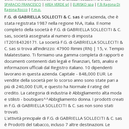
SPARACIO FRANCESCO
|
AREA VERDE srl
|
EURISKO spa
|
F.lli Ragona Di
Ragona Rocco
|
F.m.p.
F.G. di GABRIELLA SOLLECITI & C. sas
è un'azienda, che è
stata registrata 1987 nella regione N\A, Italia. Il nome
completo della società è F.G. di GABRIELLA SOLLECITI & C.
sas, società assegnata al numero di imposta
IT20184326171. La società F.G. di GABRIELLA SOLLECITI &
C. sas si trova all'indirizzo: 47900 Rimini (RN) | 15, v. Tempio
Malatestiano. Ti forniamo una gamma completa di rapporti e
documenti contenenti dati legali e finanziari, fatti, analisi e
informazioni ufficiali dal Registro italiano. 10 dipendenti
lavorano in questa azienda. Capitale - 848,000 EUR. Le
vendite della società per lo scorso anno sono state pari a
più di 240,000 EUR, e questo ha Normale il rating del
credito. La categoria di industria è Abbigliamento alta moda
e stilisti - boutiques^^Abbigliamento donna. I prodotti creati
in F.G. di GABRIELLA SOLLECITI & C. sas non sono stati
trovati.
L'attività principale di F.G. di GABRIELLA SOLLECITI & C. sas
è Prodotti del tabacco, incluso 7 altre destinazioni. Le