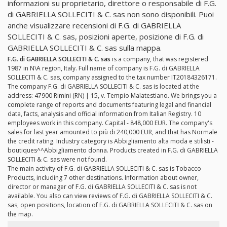
informazioni su proprietario, direttore o responsabile di F.G.
di GABRIELLA SOLLECITI & C. sas non sono disponibili. Puoi
anche visualizzare recensioni di F.G. di GABRIELLA
SOLLECITI & C. sas, posizioni aperte, posizione di F.G. di
GABRIELLA SOLLECITI & C. sas sulla mappa.
F.G. di GABRIELLA SOLLECITI & C. sas
is a company, that was registered
1987 in N\A region, Italy. Full name of company is F.G. di GABRIELLA
SOLLECITI & C. sas, company assigned to the tax number IT20184326171.
The company F.G. di GABRIELLA SOLLECITI & C. sas is located at the
address: 47900 Rimini (RN) | 15, v. Tempio Malatestiano. We brings you a
complete range of reports and documents featuring legal and financial
data, facts, analysis and official information from Italian Registry. 10
employees work in this company. Capital - 848,000 EUR. The company's
sales for last year amounted to più di 240,000 EUR, and that has Normale
the credit rating. Industry category is Abbigliamento alta moda e stilisti -
boutiques^^Abbigliamento donna. Products created in F.G. di GABRIELLA
SOLLECITI & C. sas were not found.
The main activity of F.G. di GABRIELLA SOLLECITI & C. sas is Tobacco
Products, including 7 other destinations. Information about owner,
director or manager of F.G. di GABRIELLA SOLLECITI & C. sas is not
available. You also can view reviews of F.G. di GABRIELLA SOLLECITI & C.
sas, open positions, location of F.G. di GABRIELLA SOLLECITI & C. sas on
the map.