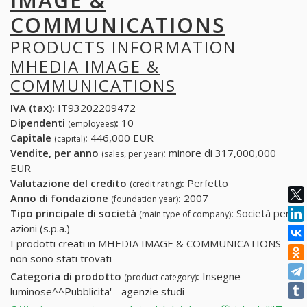
IMAGE &
COMMUNICATIONS
PRODUCTS INFORMATION
MHEDIA IMAGE &
COMMUNICATIONS
IVA (tax):
IT93202209472
Dipendenti
:
10
(employees)
Capitale
:
446,000 EUR
(capital)
Vendite, per anno
:
minore di 317,000,000
(sales, per year)
EUR
Valutazione del credito
:
Perfetto
(credit rating)
Anno di fondazione
:
2007
(foundation year)
Tipo principale di società
:
Società per
(main type of company)
azioni (s.p.a.)
I prodotti creati in MHEDIA IMAGE & COMMUNICATIONS
non sono stati trovati
Categoria di prodotto
:
Insegne
(product category)
luminose^^Pubblicita' - agenzie studi