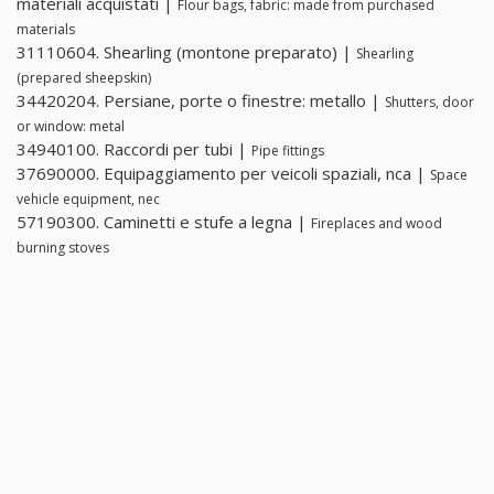
materiali acquistati |
Flour bags, fabric: made from purchased
materials
31110604. Shearling (montone preparato) |
Shearling
(prepared sheepskin)
34420204. Persiane, porte o finestre: metallo |
Shutters, door
or window: metal
34940100. Raccordi per tubi |
Pipe fittings
37690000. Equipaggiamento per veicoli spaziali, nca |
Space
vehicle equipment, nec
57190300. Caminetti e stufe a legna |
Fireplaces and wood
burning stoves