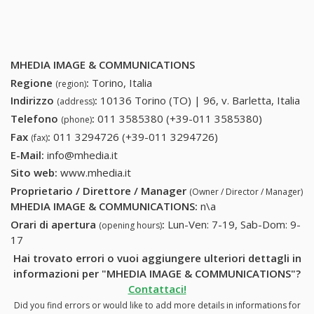
MHEDIA IMAGE & COMMUNICATIONS
Regione
:
Torino, Italia
(region)
Indirizzo
:
10136 Torino (TO) | 96, v. Barletta, Italia
(address)
Telefono
:
011 3585380 (+39-011 3585380)
011
(phone)
3585380
Fax
:
011 3294726 (+39-011 3294726)
011 3294726 (+39-
(fax)
(+39-011
011 3294726)
E-Mail:
info@mhedia.it
3585380)
Sito web:
www.mhedia.it
Proprietario / Direttore / Manager
(Owner / Director / Manager)
MHEDIA IMAGE & COMMUNICATIONS
:
n\a
Orari di apertura
:
Lun-Ven: 7-19, Sab-Dom: 9-
(opening hours)
17
Hai trovato errori o vuoi aggiungere ulteriori dettagli in
informazioni per "MHEDIA IMAGE & COMMUNICATIONS"?
Contattaci!
Did you find errors or would like to add more details in informations for