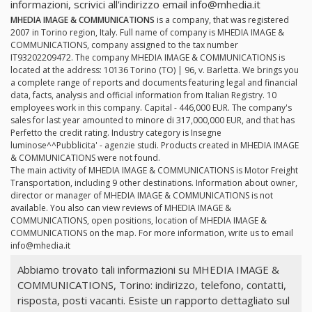
informazioni, scrivici all'indirizzo email
info@mhedia.it
MHEDIA IMAGE & COMMUNICATIONS
is a company, that was registered
2007 in Torino region, Italy. Full name of company is MHEDIA IMAGE &
COMMUNICATIONS, company assigned to the tax number
IT93202209472. The company MHEDIA IMAGE & COMMUNICATIONS is
located at the address: 10136 Torino (TO) | 96, v. Barletta. We brings you
a complete range of reports and documents featuring legal and financial
data, facts, analysis and official information from Italian Registry. 10
employees work in this company. Capital - 446,000 EUR. The company's
sales for last year amounted to minore di 317,000,000 EUR, and that has
Perfetto the credit rating. Industry category is Insegne
luminose^^Pubblicita' - agenzie studi. Products created in MHEDIA IMAGE
& COMMUNICATIONS were not found.
The main activity of MHEDIA IMAGE & COMMUNICATIONS is Motor Freight
Transportation, including 9 other destinations. Information about owner,
director or manager of MHEDIA IMAGE & COMMUNICATIONS is not
available. You also can view reviews of MHEDIA IMAGE &
COMMUNICATIONS, open positions, location of MHEDIA IMAGE &
COMMUNICATIONS on the map. For more information, write us to email
info@mhedia.it
Abbiamo trovato tali informazioni su MHEDIA IMAGE &
COMMUNICATIONS, Torino: indirizzo, telefono, contatti,
risposta, posti vacanti. Esiste un rapporto dettagliato sul