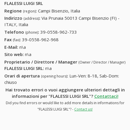
FLALESSI LUIGI SRL
Regione
:
Campi Bisenzio, Italia
(region)
Indirizzo
:
Via Prunaia 50013 Campi Bisenzio (FI) -
(address)
ITALY, Italia
Telefono
:
39-0558-962-733
39-0558-962-733
(phone)
Fax
:
39-0558-962-968
39-0558-962-968
(fax)
E-Mail:
n\a
Sito web:
n\a
Proprietario / Direttore / Manager
(Owner / Director / Manager)
FLALESSI LUIGI SRL
:
n\a
Orari di apertura
:
Lun-Ven: 8-18, Sab-Dom:
(opening hours)
chiuso
Hai trovato errori o vuoi aggiungere ulteriori dettagli in
informazioni per "FLALESSI LUIGI SRL"?
Contattaci!
Did you find errors or would like to add more details in informations for
"FLALESSI LUIGI SRL"? -
Contact us!