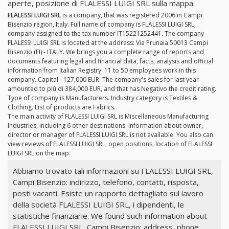
aperte, posizione di FLALESSI LUIGI SRL sulla mappa.
FLALESSI LUIGI SRL
is a company, that was registered 2006 in Campi
Bisenzio region, Italy. Full name of company is FLALESSI LUIGI SRL,
company assigned to the tax number IT15221252441. The company
FLALESSI LUIGI SRL is located at the address: Via Prunaia 50013 Campi
Bisenzio (FI) - ITALY. We brings you a complete range of reports and
documents featuring legal and financial data, facts, analysis and official
information from Italian Registry. 11 to 50 employees work in this
company. Capital - 127,000 EUR. The company's sales for last year
amounted to più di 384,000 EUR, and that has Negativo the credit rating.
Type of company is Manufacturers. Industry category is Textiles &
Clothing. List of products are Fabrics.
The main activity of FLALESSI LUIGI SRL is Miscellaneous Manufacturing
Industries, including 6 other destinations. Information about owner,
director or manager of FLALESSI LUIGI SRL is not available. You also can
view reviews of FLALESSI LUIGI SRL, open positions, location of FLALESSI
LUIGI SRL on the map.
Abbiamo trovato tali informazioni su FLALESSI LUIGI SRL,
Campi Bisenzio: indirizzo, telefono, contatti, risposta,
posti vacanti. Esiste un rapporto dettagliato sul lavoro
della società FLALESSI LUIGI SRL, i dipendenti, le
statistiche finanziarie. We found such information about
FLALESSI LUIGI SRL, Campi Bisenzio: address, phone,