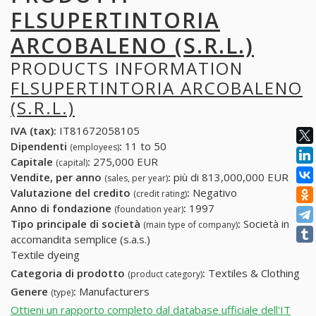
FLSUPERTINTORIA
ARCOBALENO (S.R.L.)
PRODUCTS INFORMATION
FLSUPERTINTORIA ARCOBALENO
(S.R.L.)
IVA (tax):
IT81672058105
Dipendenti
:
11 to 50
(employees)
Capitale
:
275,000 EUR
(capital)
Vendite, per anno
:
più di 813,000,000 EUR
(sales, per year)
Valutazione del credito
:
Negativo
(credit rating)
Anno di fondazione
:
1997
(foundation year)
Tipo principale di società
:
Società in
(main type of company)
accomandita semplice (s.a.s.)
Textile dyeing
Categoria di prodotto
:
Textiles & Clothing
(product category)
Genere
:
Manufacturers
(type)
Ottieni un rapporto completo dal database ufficiale dell'IT