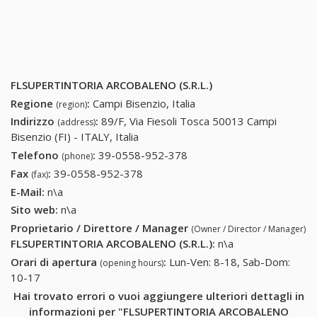
FLSUPERTINTORIA ARCOBALENO (S.R.L.)
Regione
:
Campi Bisenzio, Italia
(region)
Indirizzo
:
89/F, Via Fiesoli Tosca 50013 Campi
(address)
Bisenzio (FI) - ITALY, Italia
Telefono
:
39-0558-952-378
39-0558-952-378
(phone)
Fax
:
39-0558-952-378
39-0558-952-378
(fax)
E-Mail:
n\a
Sito web:
n\a
Proprietario / Direttore / Manager
(Owner / Director / Manager)
FLSUPERTINTORIA ARCOBALENO (S.R.L.)
:
n\a
Orari di apertura
:
Lun-Ven: 8-18, Sab-Dom:
(opening hours)
10-17
Hai trovato errori o vuoi aggiungere ulteriori dettagli in
informazioni per "FLSUPERTINTORIA ARCOBALENO