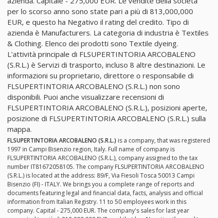
azienda. Capitale - 275,000 EUR. Le vendite della società
per lo scorso anno sono state pari a più di 813,000,000
EUR, e questo ha Negativo il rating del credito. Tipo di
azienda è Manufacturers. La categoria di industria è Textiles
& Clothing. Elenco dei prodotti sono Textile dyeing.
L'attività principale di FLSUPERTINTORIA ARCOBALENO
(S.R.L.) è Servizi di trasporto, incluso 8 altre destinazioni. Le
informazioni su proprietario, direttore o responsabile di
FLSUPERTINTORIA ARCOBALENO (S.R.L.) non sono
disponibili. Puoi anche visualizzare recensioni di
FLSUPERTINTORIA ARCOBALENO (S.R.L.), posizioni aperte,
posizione di FLSUPERTINTORIA ARCOBALENO (S.R.L.) sulla
mappa.
FLSUPERTINTORIA ARCOBALENO (S.R.L.)
is a company, that was registered
1997 in Campi Bisenzio region, Italy. Full name of company is
FLSUPERTINTORIA ARCOBALENO (S.R.L.), company assigned to the tax
number IT81672058105. The company FLSUPERTINTORIA ARCOBALENO
(S.R.L.) is located at the address: 89/F, Via Fiesoli Tosca 50013 Campi
Bisenzio (FI) - ITALY. We brings you a complete range of reports and
documents featuring legal and financial data, facts, analysis and official
information from Italian Registry. 11 to 50 employees work in this
company. Capital - 275,000 EUR. The company's sales for last year