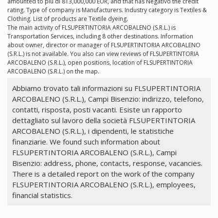
amounted to più di 813,000,000 EUR, and that has Negativo the credit
rating. Type of company is Manufacturers. Industry category is Textiles &
Clothing. List of products are Textile dyeing.
The main activity of FLSUPERTINTORIA ARCOBALENO (S.R.L.) is
Transportation Services, including 8 other destinations. Information
about owner, director or manager of FLSUPERTINTORIA ARCOBALENO
(S.R.L.) is not available. You also can view reviews of FLSUPERTINTORIA
ARCOBALENO (S.R.L.), open positions, location of FLSUPERTINTORIA
ARCOBALENO (S.R.L.) on the map.
Abbiamo trovato tali informazioni su FLSUPERTINTORIA
ARCOBALENO (S.R.L.), Campi Bisenzio: indirizzo, telefono,
contatti, risposta, posti vacanti. Esiste un rapporto
dettagliato sul lavoro della società FLSUPERTINTORIA
ARCOBALENO (S.R.L.), i dipendenti, le statistiche
finanziarie. We found such information about
FLSUPERTINTORIA ARCOBALENO (S.R.L.), Campi
Bisenzio: address, phone, contacts, response, vacancies.
There is a detailed report on the work of the company
FLSUPERTINTORIA ARCOBALENO (S.R.L.), employees,
financial statistics.