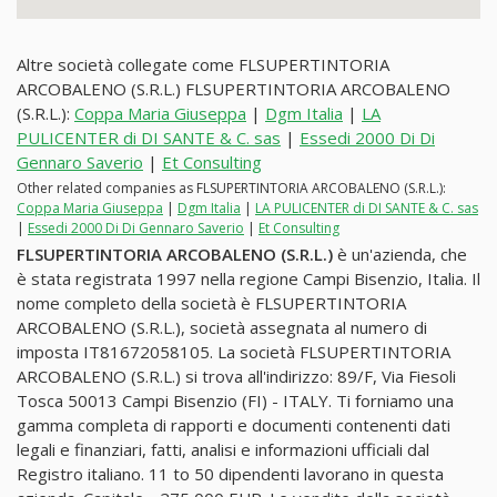
Altre società collegate come FLSUPERTINTORIA
ARCOBALENO (S.R.L.) FLSUPERTINTORIA ARCOBALENO
(S.R.L.):
Coppa Maria Giuseppa
|
Dgm Italia
|
LA
PULICENTER di DI SANTE & C. sas
|
Essedi 2000 Di Di
Gennaro Saverio
|
Et Consulting
Other related companies as FLSUPERTINTORIA ARCOBALENO (S.R.L.):
Coppa Maria Giuseppa
|
Dgm Italia
|
LA PULICENTER di DI SANTE & C. sas
|
Essedi 2000 Di Di Gennaro Saverio
|
Et Consulting
FLSUPERTINTORIA ARCOBALENO (S.R.L.)
è un'azienda, che
è stata registrata 1997 nella regione Campi Bisenzio, Italia. Il
nome completo della società è FLSUPERTINTORIA
ARCOBALENO (S.R.L.), società assegnata al numero di
imposta IT81672058105. La società FLSUPERTINTORIA
ARCOBALENO (S.R.L.) si trova all'indirizzo: 89/F, Via Fiesoli
Tosca 50013 Campi Bisenzio (FI) - ITALY. Ti forniamo una
gamma completa di rapporti e documenti contenenti dati
legali e finanziari, fatti, analisi e informazioni ufficiali dal
Registro italiano. 11 to 50 dipendenti lavorano in questa