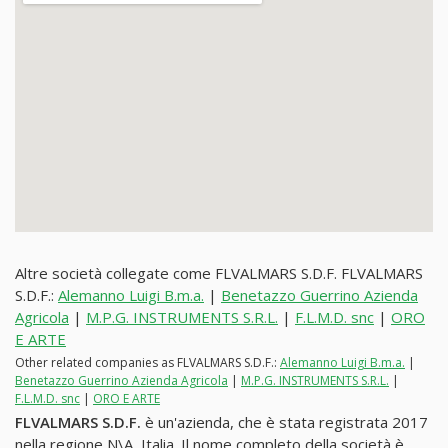
Altre società collegate come FLVALMARS S.D.F. FLVALMARS
S.D.F.:
Alemanno Luigi B.m.a.
|
Benetazzo Guerrino Azienda
Agricola
|
M.P.G. INSTRUMENTS S.R.L.
|
F.L.M.D. snc
|
ORO
E ARTE
Other related companies as FLVALMARS S.D.F.:
Alemanno Luigi B.m.a.
|
Benetazzo Guerrino Azienda Agricola
|
M.P.G. INSTRUMENTS S.R.L.
|
F.L.M.D. snc
|
ORO E ARTE
FLVALMARS S.D.F.
è un'azienda, che è stata registrata 2017
nella regione N\A, Italia. Il nome completo della società è