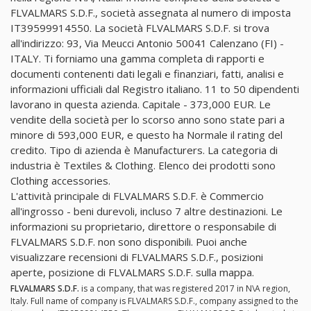
FLVALMARS S.D.F., società assegnata al numero di imposta
IT39599914550. La società FLVALMARS S.D.F. si trova
all'indirizzo: 93, Via Meucci Antonio 50041 Calenzano (FI) -
ITALY. Ti forniamo una gamma completa di rapporti e
documenti contenenti dati legali e finanziari, fatti, analisi e
informazioni ufficiali dal Registro italiano. 11 to 50 dipendenti
lavorano in questa azienda. Capitale - 373,000 EUR. Le
vendite della società per lo scorso anno sono state pari a
minore di 593,000 EUR, e questo ha Normale il rating del
credito. Tipo di azienda è Manufacturers. La categoria di
industria è Textiles & Clothing. Elenco dei prodotti sono
Clothing accessories.
L'attività principale di FLVALMARS S.D.F. è Commercio
all'ingrosso - beni durevoli, incluso 7 altre destinazioni. Le
informazioni su proprietario, direttore o responsabile di
FLVALMARS S.D.F. non sono disponibili. Puoi anche
visualizzare recensioni di FLVALMARS S.D.F., posizioni
aperte, posizione di FLVALMARS S.D.F. sulla mappa.
FLVALMARS S.D.F.
is a company, that was registered 2017 in N\A region,
Italy. Full name of company is FLVALMARS S.D.F., company assigned to the