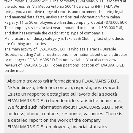
tax number IT39599914550. The company FLVALMARS S.D.F. is located at
the address: 93, Via Meucci Antonio 50041 Calenzano (FI) - ITALY. We
brings you a complete range of reports and documents featuring legal
and financial data, facts, analysis and official information from Italian
Registry. 11 to 50 employees work in this company. Capital - 373,000 EUR.
The company's sales for last year amounted to minore di 593,000 EUR,
and that has Normale the credit rating. Type of company is
Manufacturers. Industry category is Textiles & Clothing. List of products
are Clothing accessories.
The main activity of FLVALMARS S.D.F. is Wholesale Trade - Durable
Goods, including 7 other destinations. Information about owner, director
or manager of FLVALMARS S.D.F. is not available. You also can view
reviews of FLVALMARS S.D.F., open positions, location of FLVALMARS S.D.F.
on the map.
Abbiamo trovato tali informazioni su FLVALMARS S.D.F.,
N\A: indirizzo, telefono, contatti, risposta, posti vacanti.
Esiste un rapporto dettagliato sul lavoro della società
FLVALMARS S.D.F., i dipendenti, le statistiche finanziarie.
We found such information about FLVALMARS S.D.F., N\A:
address, phone, contacts, response, vacancies. There is
a detailed report on the work of the company
FLVALMARS S.D.F., employees, financial statistics.