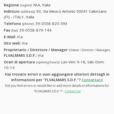
Regione
:
N\A, Italia
(region)
Indirizzo
:
93, Via Meucci Antonio 50041 Calenzano
(address)
(FI) - ITALY, Italia
Telefono
:
39-0558-825-593
39-0558-825-593
(phone)
Fax
:
39-0558-879-144
39-0558-879-144
(fax)
E-Mail:
n\a
Sito web:
n\a
Proprietario / Direttore / Manager
(Owner / Director / Manager)
FLVALMARS S.D.F.
:
n\a
Orari di apertura
:
Lun-Ven: 9-18, Sab-Dom:
(opening hours)
10-14
Hai trovato errori o vuoi aggiungere ulteriori dettagli in
informazioni per "FLVALMARS S.D.F."?
Contattaci!
Did you find errors or would like to add more details in informations for
"FLVALMARS S.D.F."? -
Contact us!