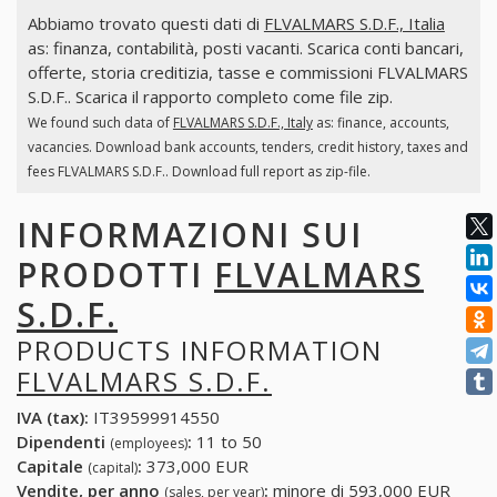
Abbiamo trovato questi dati di
FLVALMARS S.D.F., Italia
as: finanza, contabilità, posti vacanti. Scarica conti bancari,
offerte, storia creditizia, tasse e commissioni FLVALMARS
S.D.F.. Scarica il rapporto completo come file zip.
We found such data of
FLVALMARS S.D.F., Italy
as: finance, accounts,
vacancies. Download bank accounts, tenders, credit history, taxes and
fees FLVALMARS S.D.F.. Download full report as zip-file.
INFORMAZIONI SUI
PRODOTTI
FLVALMARS
S.D.F.
PRODUCTS INFORMATION
FLVALMARS S.D.F.
IVA (tax):
IT39599914550
Dipendenti
:
11 to 50
(employees)
Capitale
:
373,000 EUR
(capital)
Vendite, per anno
:
minore di 593,000 EUR
(sales, per year)