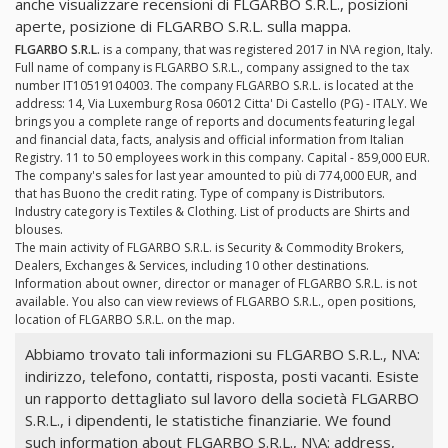
anche visualizzare recensioni di FLGARBO S.R.L., posizioni
aperte, posizione di FLGARBO S.R.L. sulla mappa.
FLGARBO S.R.L.
is a company, that was registered 2017 in N\A region, Italy.
Full name of company is FLGARBO S.R.L., company assigned to the tax
number IT10519104003. The company FLGARBO S.R.L. is located at the
address: 14, Via Luxemburg Rosa 06012 Citta' Di Castello (PG) - ITALY. We
brings you a complete range of reports and documents featuring legal
and financial data, facts, analysis and official information from Italian
Registry. 11 to 50 employees work in this company. Capital - 859,000 EUR.
The company's sales for last year amounted to più di 774,000 EUR, and
that has Buono the credit rating. Type of company is Distributors.
Industry category is Textiles & Clothing. List of products are Shirts and
blouses.
The main activity of FLGARBO S.R.L. is Security & Commodity Brokers,
Dealers, Exchanges & Services, including 10 other destinations.
Information about owner, director or manager of FLGARBO S.R.L. is not
available. You also can view reviews of FLGARBO S.R.L., open positions,
location of FLGARBO S.R.L. on the map.
Abbiamo trovato tali informazioni su FLGARBO S.R.L., N\A:
indirizzo, telefono, contatti, risposta, posti vacanti. Esiste
un rapporto dettagliato sul lavoro della società FLGARBO
S.R.L., i dipendenti, le statistiche finanziarie. We found
such information about FLGARBO S.R.L., N\A: address,