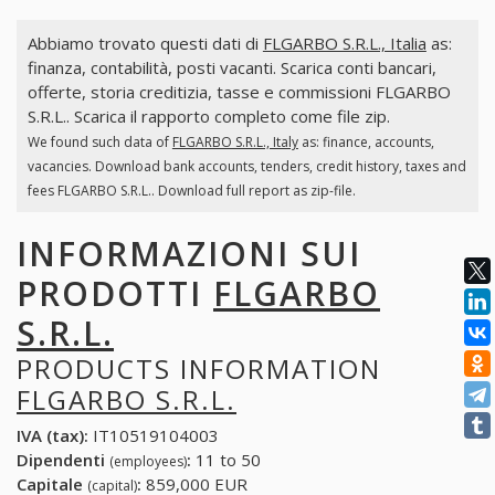
Abbiamo trovato questi dati di
FLGARBO S.R.L., Italia
as:
finanza, contabilità, posti vacanti. Scarica conti bancari,
offerte, storia creditizia, tasse e commissioni FLGARBO
S.R.L.. Scarica il rapporto completo come file zip.
We found such data of
FLGARBO S.R.L., Italy
as: finance, accounts,
vacancies. Download bank accounts, tenders, credit history, taxes and
fees FLGARBO S.R.L.. Download full report as zip-file.
INFORMAZIONI SUI
PRODOTTI
FLGARBO
S.R.L.
PRODUCTS INFORMATION
FLGARBO S.R.L.
IVA (tax):
IT10519104003
Dipendenti
:
11 to 50
(employees)
Capitale
:
859,000 EUR
(capital)