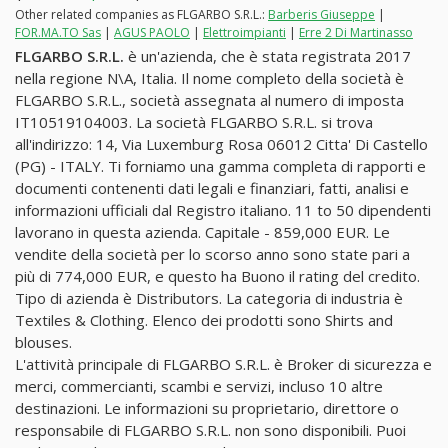
Other related companies as FLGARBO S.R.L.:
Barberis Giuseppe
|
FOR.MA.TO Sas
|
AGUS PAOLO
|
Elettroimpianti
|
Erre 2 Di Martinasso
FLGARBO S.R.L.
è un'azienda, che è stata registrata 2017
nella regione N\A, Italia. Il nome completo della società è
FLGARBO S.R.L., società assegnata al numero di imposta
IT10519104003. La società FLGARBO S.R.L. si trova
all'indirizzo: 14, Via Luxemburg Rosa 06012 Citta' Di Castello
(PG) - ITALY. Ti forniamo una gamma completa di rapporti e
documenti contenenti dati legali e finanziari, fatti, analisi e
informazioni ufficiali dal Registro italiano. 11 to 50 dipendenti
lavorano in questa azienda. Capitale - 859,000 EUR. Le
vendite della società per lo scorso anno sono state pari a
più di 774,000 EUR, e questo ha Buono il rating del credito.
Tipo di azienda è Distributors. La categoria di industria è
Textiles & Clothing. Elenco dei prodotti sono Shirts and
blouses.
L'attività principale di FLGARBO S.R.L. è Broker di sicurezza e
merci, commercianti, scambi e servizi, incluso 10 altre
destinazioni. Le informazioni su proprietario, direttore o
responsabile di FLGARBO S.R.L. non sono disponibili. Puoi