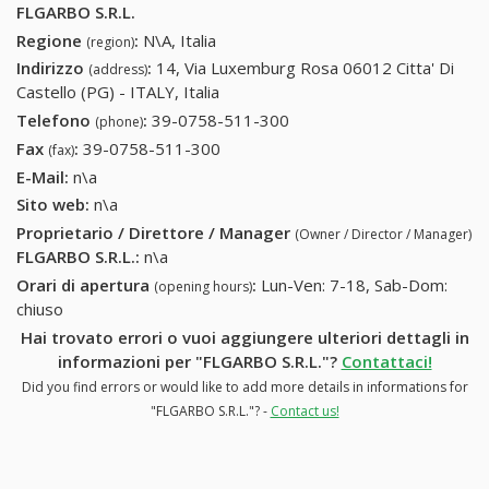
FLGARBO S.R.L.
Regione
:
N\A, Italia
(region)
Indirizzo
:
14, Via Luxemburg Rosa 06012 Citta' Di
(address)
Castello (PG) - ITALY, Italia
Telefono
:
39-0758-511-300
39-0758-511-300
(phone)
Fax
:
39-0758-511-300
39-0758-511-300
(fax)
E-Mail:
n\a
Sito web:
n\a
Proprietario / Direttore / Manager
(Owner / Director / Manager)
FLGARBO S.R.L.
:
n\a
Orari di apertura
:
Lun-Ven: 7-18, Sab-Dom:
(opening hours)
chiuso
Hai trovato errori o vuoi aggiungere ulteriori dettagli in
informazioni per "FLGARBO S.R.L."?
Contattaci!
Did you find errors or would like to add more details in informations for
"FLGARBO S.R.L."? -
Contact us!