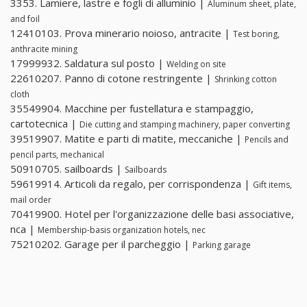
3353. Lamiere, lastre e fogli di alluminio |
Aluminum sheet, plate,
and foil
12410103. Prova minerario noioso, antracite |
Test boring,
anthracite mining
17999932. Saldatura sul posto |
Welding on site
22610207. Panno di cotone restringente |
Shrinking cotton
cloth
35549904. Macchine per fustellatura e stampaggio,
cartotecnica |
Die cutting and stamping machinery, paper converting
39519907. Matite e parti di matite, meccaniche |
Pencils and
pencil parts, mechanical
50910705. sailboards |
Sailboards
59619914. Articoli da regalo, per corrispondenza |
Gift items,
mail order
70419900. Hotel per l'organizzazione delle basi associative,
nca |
Membership-basis organization hotels, nec
75210202. Garage per il parcheggio |
Parking garage