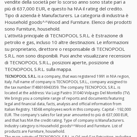
vendite della società per lo scorso anno sono state pari a
più di 637,000 EUR, e questo ha N\A il rating del credito.
Tipo di azienda è Manufacturers. La categoria di industria è
Household goods^^Wood and Furniture. Elenco dei prodotti
sono Furniture, household.
L'attività principale di TECNOPOOL S.R.L. è Estrazione di
petrolio e gas, incluso 10 altre destinazioni. Le informazioni
su proprietario, direttore o responsabile di TECNOPOOL
S.R.L. non sono disponibili. Puoi anche visualizzare recensioni
di TECNOPOOL S.R.L., posizioni aperte, posizione di
TECNOPOOL S.R.L. sulla mappa.
TECNOPOOL S.R.L.
is a company, that was registered 1991 in N\A region,
Italy. Full name of company is TECNOPOOL S.R.L., company assigned to
the tax number IT48616943359. The company TECNOPOOL S.R.L. is
located at the address: Via Luigi Pastro 31040 Volpago Del Montello (TV).
We brings you a complete range of reports and documents featuring
legal and financial data, facts, analysis and official information from
Italian Registry. 18568 employees work in this company. Capital - 192,000
EUR. The company's sales for last year amounted to più di 637,000 EUR,
and that has N\A the credit rating. Type of company is Manufacturers.
Industry category is Household goods^^Wood and Furniture. List of
products are Furniture, household.
The main activity of TECNOPOOL S.R.L. is Oil and Gas Extraction, including