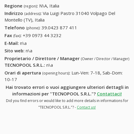
Regione
:
N\A, Italia
(region)
Indirizzo
:
Via Luigi Pastro 31040 Volpago Del
(address)
Montello (TV), Italia
Telefono
:
39.0423 877 411
39.0423 877 411
(phone)
Fax
:
+39 0973 44 3232
+39 0973 44 3232
(fax)
E-Mail:
n\a
Sito web:
n\a
Proprietario / Direttore / Manager
(Owner / Director / Manager)
TECNOPOOL S.R.L.
:
n\a
Orari di apertura
:
Lun-Ven: 7-18, Sab-Dom:
(opening hours)
10-17
Hai trovato errori o vuoi aggiungere ulteriori dettagli in
informazioni per "TECNOPOOL S.R.L."?
Contattaci!
Did you find errors or would like to add more details in informations for
"TECNOPOOL S.R.L."? -
Contact us!