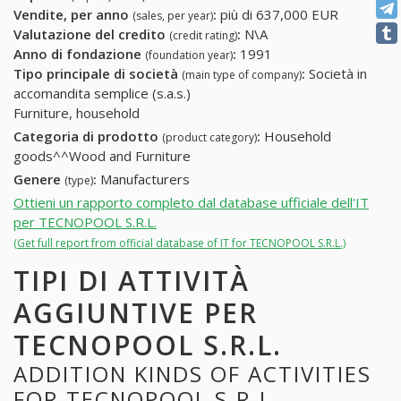
Vendite, per anno
:
più di 637,000 EUR
(sales, per year)
Valutazione del credito
:
N\A
(credit rating)
Anno di fondazione
:
1991
(foundation year)
Tipo principale di società
:
Società in
(main type of company)
accomandita semplice (s.a.s.)
Furniture, household
Categoria di prodotto
:
Household
(product category)
goods^^Wood and Furniture
Genere
:
Manufacturers
(type)
Ottieni un rapporto completo dal database ufficiale dell'IT
per TECNOPOOL S.R.L.
(Get full report from official database of IT for TECNOPOOL S.R.L.)
TIPI DI ATTIVITÀ
AGGIUNTIVE PER
TECNOPOOL S.R.L.
ADDITION KINDS OF ACTIVITIES
FOR TECNOPOOL S.R.L.