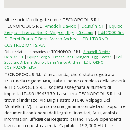
Altre società collegate come TECNOPOOL S.R.L.
TECNOPOOL S.R.L.:
Amadelli Davide
|
De.ni.fin. 91
|
Equipe
Sergio E Franco Snc Di Mingori, Biggi, Saccani
|
Edil 2000 Snc
Di Berni Bruno E Berni Marco Andrea
|
EDILTORNO
COSTRUZIONI S.P.A.
Other related companies as TECNOPOOL S.R.L.:
Amadelli Davide
|
De.ni.fin. 91
|
Equipe Sergio E Franco Snc Di Mingori, Biggi, Saccani
|
Edil
2000 Snc Di Berni Bruno E Berni Marco Andrea
|
EDILTORNO
COSTRUZIONI S.P.A.
TECNOPOOL S.R.L.
è un'azienda, che è stata registrata
1991 nella regione N\A, Italia. Il nome completo della società
è TECNOPOOL S.R.L., società assegnata al numero di
imposta IT48616943359. La società TECNOPOOL S.R.L. si
trova all'indirizzo: Via Luigi Pastro 31040 Volpago Del
Montello (TV). Ti forniamo una gamma completa di rapporti e
documenti contenenti dati legali e finanziari, fatti, analisi e
informazioni ufficiali dal Registro italiano. 18568 dipendenti
lavorano in questa azienda. Capitale - 192,000 EUR. Le