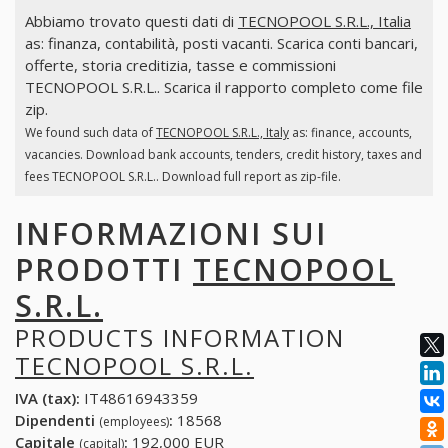
Abbiamo trovato questi dati di
TECNOPOOL S.R.L., Italia
as: finanza, contabilità, posti vacanti. Scarica conti bancari,
offerte, storia creditizia, tasse e commissioni
TECNOPOOL S.R.L.. Scarica il rapporto completo come file
zip.
We found such data of
TECNOPOOL S.R.L., Italy
as: finance, accounts,
vacancies. Download bank accounts, tenders, credit history, taxes and
fees TECNOPOOL S.R.L.. Download full report as zip-file.
INFORMAZIONI SUI
PRODOTTI
TECNOPOOL
S.R.L.
PRODUCTS INFORMATION
TECNOPOOL S.R.L.
IVA (tax):
IT48616943359
Dipendenti
:
18568
(employees)
Capitale
:
192,000 EUR
(capital)