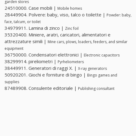
garden stores
24510000. Case mobili |
Mobile homes
28449904. Polvere: baby, viso, talco o toilette |
Powder: baby,
face, talcum, or toilet
34979911. Lamina di zinco |
Zinc foil
35320400. Miniere, aratri, caricatori, alimentatori e
attrezzature simili |
Mine cars, plows, loaders, feeders, and similar
equipment
36750000. Condensatori elettronici |
Electronic capacitors
38299914. pireliometri |
Pyrheliometers
38449911. Generatori di raggi X. |
X-ray generators
50920201. Giochi e forniture di bingo |
Bingo games and
supplies
87489908. Consulente editoriale |
Publishing consultant