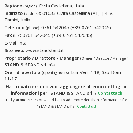
Regione
:
Civita Castellana, Italia
(region)
Indirizzo
:
01033 Civita Castellana (VT) | 4, v.
(address)
Flamini, Italia
Telefono
:
0761 542045 (+39-0761 542045)
0761
(phone)
542045
Fax
:
0761 542045 (+39-0761 542045)
0761 542045 (+39-
(fax)
(+39-0761
0761 542045)
E-Mail:
n\a
542045)
Sito web:
www.standstand.it
Proprietario / Direttore / Manager
(Owner / Director / Manager)
STAND & STAND srl
:
n\a
Orari di apertura
:
Lun-Ven: 7-18, Sab-Dom:
(opening hours)
11-17
Hai trovato errori o vuoi aggiungere ulteriori dettagli in
informazioni per "STAND & STAND srl"?
Contattaci!
Did you find errors or would like to add more details in informations for
"STAND & STAND srl"? -
Contact us!