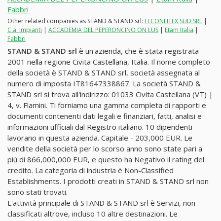
Fabbri
Other related companies as STAND & STAND srl:
FLCONFITEX SUD SRL
|
C.a. Impianti
|
ACCADEMIA DEL PEPERONCINO ON LUS
|
Etam Italia
|
Fabbri
STAND & STAND srl
è un'azienda, che è stata registrata
2001 nella regione Civita Castellana, Italia. Il nome completo
della società è STAND & STAND srl, società assegnata al
numero di imposta IT81647338867. La società STAND &
STAND srl si trova all'indirizzo: 01033 Civita Castellana (VT) |
4, v. Flamini. Ti forniamo una gamma completa di rapporti e
documenti contenenti dati legali e finanziari, fatti, analisi e
informazioni ufficiali dal Registro italiano. 10 dipendenti
lavorano in questa azienda. Capitale - 203,000 EUR. Le
vendite della società per lo scorso anno sono state pari a
più di 866,000,000 EUR, e questo ha Negativo il rating del
credito. La categoria di industria è Non-Classified
Establishments. I prodotti creati in STAND & STAND srl non
sono stati trovati.
L'attività principale di STAND & STAND srl è Servizi, non
classificati altrove, incluso 10 altre destinazioni. Le