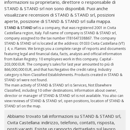
informazioni su proprietario, direttore o responsabile di
STAND & STAND srl non sono disponibili. Puoi anche
visualizzare recensioni di STAND & STAND srl, posizioni
aperte, posizione di STAND & STAND srl sulla mappa.
STAND & STAND srl
is a company, that was registered 2001 in Civita
Castellana region, Italy. Full name of company is STAND & STAND srl,
company assigned to the tax number IT81647338867. The company
STAND & STAND srl is located at the address: 01033 Civita Castellana (VT)
| 4, v. Flamini. We brings you a complete range of reports and documents
featuring legal and financial data, facts, analysis and official information
from Italian Registry. 10 employees work in this company. Capital -
203,000 EUR. The company's sales for last year amounted to più di
866,000,000 EUR, and that has Negativo the credit rating. Industry
category is Non-Classified Establishments. Products created in STAND &
STAND srl were not found.
The main activity of STAND & STAND srl is Services, Not Elsewhere
Classified, including 10 other destinations. Information about owner,
director or manager of STAND & STAND srl is not available. You also can
view reviews of STAND & STAND srl, open positions, location of STAND &
STAND srl on the map.
Abbiamo trovato tali informazioni su STAND & STAND srl,
Civita Castellana: indirizzo, telefono, contatti, risposta,
posti vacanti. Esiste un rapporto dettagliato sul lavoro