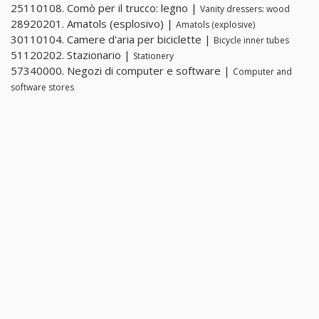
25110108. Comò per il trucco: legno |
Vanity dressers: wood
28920201. Amatols (esplosivo) |
Amatols (explosive)
30110104. Camere d'aria per biciclette |
Bicycle inner tubes
51120202. Stazionario |
Stationery
57340000. Negozi di computer e software |
Computer and
software stores