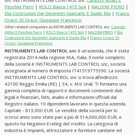
snc INSTRUMENTS LAB CONTROL snc:
Canestri Attilio E
Peschini Piero
|
ROLO Banca 1473 SpA
|
NALDINI PIERO
|
Elia Costruzioni Dei Geometri Giancarlo E Guido Elia
|
Franco
Ciraco' Di Ciraco' Giuseppe Francesco
Other related companies as INSTRUMENTS LAB CONTROL snc:
Canestri
Attilio E Peschini Piero
|
ROLO Banca 1473 SpA
|
NALDINI PIERO
|
Elia
Costruzioni Dei Geometri Giancarlo E Guido Elia
|
Franco Ciraco' Di
Ciraco' Giuseppe Francesco
INSTRUMENTS LAB CONTROL snc
è un'azienda, che è stata
registrata 2014 nella regione N\A, Italia. Il nome completo
della società è INSTRUMENTS LAB CONTROL snc, società
assegnata al numero di imposta IT41519775390. La società
INSTRUMENTS LAB CONTROL snc si trova all'indirizzo:
42100 Reggio Emilia (RE) | 34, v. M.ti Urali. Ti forniamo una
gamma completa di rapporti e documenti contenenti dati
legali e finanziari, fatti, analisi e informazioni ufficiali dal
Registro italiano. 10 dipendenti lavorano in questa azienda.
Capitale - 813,000 EUR. Le vendite della società per lo
scorso anno sono state pari a più di 514,000,000 EUR, e
questo ha Negativo il rating del credito. La categoria di
industria è Impianti, attrezzature e forniture sanitarie ed