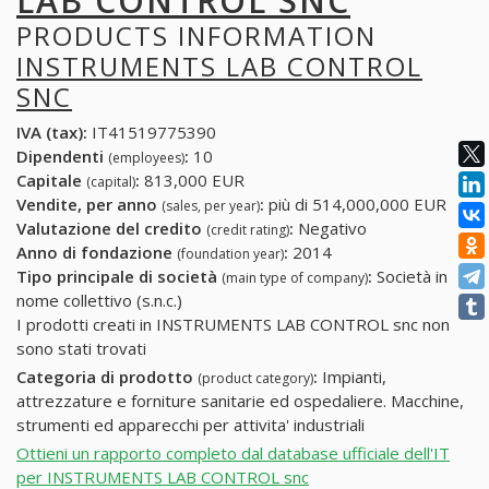
LAB CONTROL SNC
PRODUCTS INFORMATION
INSTRUMENTS LAB CONTROL
SNC
IVA (tax):
IT41519775390
Dipendenti
:
10
(employees)
Capitale
:
813,000 EUR
(capital)
Vendite, per anno
:
più di 514,000,000 EUR
(sales, per year)
Valutazione del credito
:
Negativo
(credit rating)
Anno di fondazione
:
2014
(foundation year)
Tipo principale di società
:
Società in
(main type of company)
nome collettivo (s.n.c.)
I prodotti creati in INSTRUMENTS LAB CONTROL snc non
sono stati trovati
Categoria di prodotto
:
Impianti,
(product category)
attrezzature e forniture sanitarie ed ospedaliere. Macchine,
strumenti ed apparecchi per attivita' industriali
Ottieni un rapporto completo dal database ufficiale dell'IT
per INSTRUMENTS LAB CONTROL snc