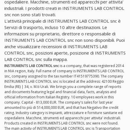
ospedaliere. Macchine, strumenti ed apparecchi per attivita'
industriali. I prodotti creati in INSTRUMENTS LAB CONTROL
snc non sono stati trovati.
L'attività principale di INSTRUMENTS LAB CONTROL snc è
Servizi di trasporto, incluso 10 altre destinazioni. Le
informazioni su proprietario, direttore o responsabile di
INSTRUMENTS LAB CONTROL snc non sono disponibili. Puoi
anche visualizzare recensioni di INSTRUMENTS LAB
CONTROL snc, posizioni aperte, posizione di INSTRUMENTS
LAB CONTROL snc sulla mappa.
INSTRUMENTS LAB CONTROL snc
is a company, that was registered 2014
in N\A region, Italy. Full name of company is INSTRUMENTS LAB CONTROL
snc, company assigned to the tax number IT41519775390. The company
INSTRUMENTS LAB CONTROL snc is located at the address: 42100 Reggio
Emilia (RE) | 34, v. M.ti Urali. We brings you a complete range of reports
and documents featuring legal and financial data, facts, analysis and
official information from Italian Registry. 10 employees work in this
company. Capital - 813,000 EUR. The company's sales for last year
amounted to più di 514,000,000 EUR, and that has Negativo the credit
rating. Industry category is Impianti, attrezzature e forniture sanitarie ed
ospedaliere. Macchine, strumenti ed apparecchi per attivita' industriali.
Products created in INSTRUMENTS LAB CONTROL snc were not found.
The main activity of INSTRUMENTS LAB CONTROL snc is Transportation