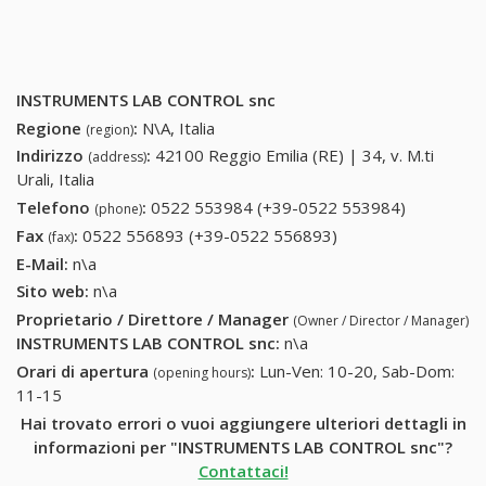
INSTRUMENTS LAB CONTROL snc
Regione
:
N\A, Italia
(region)
Indirizzo
:
42100 Reggio Emilia (RE) | 34, v. M.ti
(address)
Urali, Italia
Telefono
:
0522 553984 (+39-0522 553984)
0522
(phone)
553984
Fax
:
0522 556893 (+39-0522 556893)
0522 556893 (+39-
(fax)
(+39-0522
0522 556893)
E-Mail:
n\a
553984)
Sito web:
n\a
Proprietario / Direttore / Manager
(Owner / Director / Manager)
INSTRUMENTS LAB CONTROL snc
:
n\a
Orari di apertura
:
Lun-Ven: 10-20, Sab-Dom:
(opening hours)
11-15
Hai trovato errori o vuoi aggiungere ulteriori dettagli in
informazioni per "INSTRUMENTS LAB CONTROL snc"?
Contattaci!