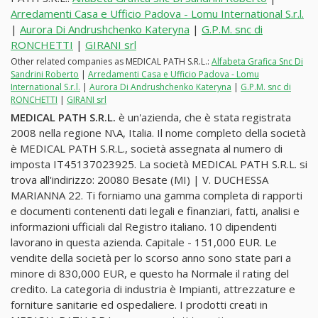
Arredamenti Casa e Ufficio Padova - Lomu International S.r.l.
|
Aurora Di Andrushchenko Kateryna
|
G.P.M. snc di
RONCHETTI
|
GIRANI srl
Other related companies as MEDICAL PATH S.R.L.:
Alfabeta Grafica Snc Di
Sandrini Roberto
|
Arredamenti Casa e Ufficio Padova - Lomu
International S.r.l.
|
Aurora Di Andrushchenko Kateryna
|
G.P.M. snc di
RONCHETTI
|
GIRANI srl
MEDICAL PATH S.R.L.
è un'azienda, che è stata registrata
2008 nella regione N\A, Italia. Il nome completo della società
è MEDICAL PATH S.R.L., società assegnata al numero di
imposta IT45137023925. La società MEDICAL PATH S.R.L. si
trova all'indirizzo: 20080 Besate (MI) | V. DUCHESSA
MARIANNA 22. Ti forniamo una gamma completa di rapporti
e documenti contenenti dati legali e finanziari, fatti, analisi e
informazioni ufficiali dal Registro italiano. 10 dipendenti
lavorano in questa azienda. Capitale - 151,000 EUR. Le
vendite della società per lo scorso anno sono state pari a
minore di 830,000 EUR, e questo ha Normale il rating del
credito. La categoria di industria è Impianti, attrezzature e
forniture sanitarie ed ospedaliere. I prodotti creati in