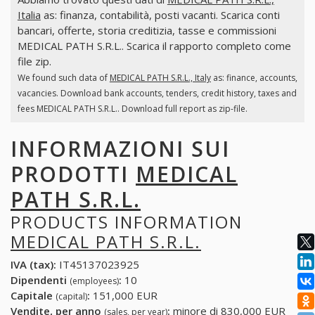
Italia
as: finanza, contabilità, posti vacanti. Scarica conti
bancari, offerte, storia creditizia, tasse e commissioni
MEDICAL PATH S.R.L.. Scarica il rapporto completo come
file zip.
We found such data of
MEDICAL PATH S.R.L., Italy
as: finance, accounts,
vacancies. Download bank accounts, tenders, credit history, taxes and
fees MEDICAL PATH S.R.L.. Download full report as zip-file.
INFORMAZIONI SUI
PRODOTTI
MEDICAL
PATH S.R.L.
PRODUCTS INFORMATION
MEDICAL PATH S.R.L.
IVA (tax):
IT45137023925
Dipendenti
:
10
(employees)
Capitale
:
151,000 EUR
(capital)
Vendite, per anno
:
minore di 830,000 EUR
(sales, per year)