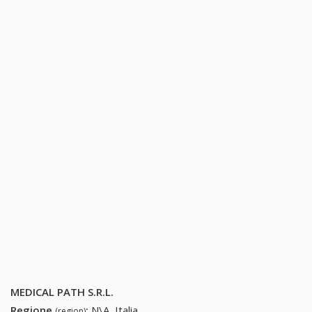
MEDICAL PATH S.R.L.
Regione
:
N\A, Italia
(region)