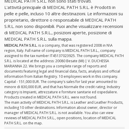
MEDICAL PATH S.R.L. non sono stati trovati.
L'attività principale di MEDICAL PATH S.R.L. è Prodotti in
pelle e pelle, incluso 10 altre destinazioni. Le informazioni su
proprietario, direttore o responsabile di MEDICAL PATH
S.R.L. non sono disponibili. Puoi anche visualizzare recensioni
di MEDICAL PATH S.R.L., posizioni aperte, posizione di
MEDICAL PATH S.R.L. sulla mappa.
MEDICAL PATH S.R.L.
is a company, that was registered 2008 in N\A
region, Italy. Full name of company is MEDICAL PATH S.R.L., company
assigned to the tax number IT45137023925. The company MEDICAL PATH
S.R.L. is located at the address: 20080 Besate (MI) | V. DUCHESSA
MARIANNA 22. We brings you a complete range of reports and
documents featuring legal and financial data, facts, analysis and official
information from Italian Registry. 10 employees work in this company.
Capital - 151,000 EUR. The company's sales for last year amounted to
minore di 830,000 EUR, and that has Normale the credit rating. Industry
category is Impianti, attrezzature e forniture sanitarie ed ospedaliere.
Products created in MEDICAL PATH S.R.L. were not found.
The main activity of MEDICAL PATH S.R.L. is Leather and Leather Products,
including 10 other destinations. Information about owner, director or
manager of MEDICAL PATH S.R.L. is not available. You also can view
reviews of MEDICAL PATH S.R.L., open positions, location of MEDICAL
PATH S.R.L. on the map.