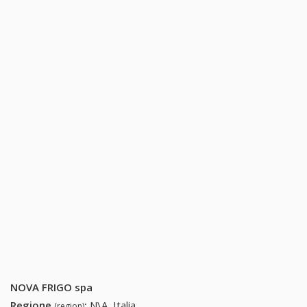
NOVA FRIGO spa
Regione
:
N\A, Italia
(region)