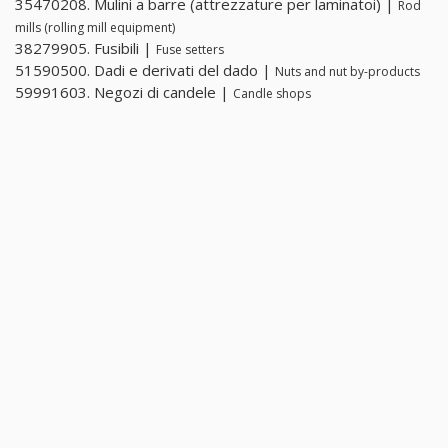
35470208. Mulini a barre (attrezzature per laminatoi) |
Rod
mills (rolling mill equipment)
38279905. Fusibili |
Fuse setters
51590500. Dadi e derivati ​​del dado |
Nuts and nut by-products
59991603. Negozi di candele |
Candle shops