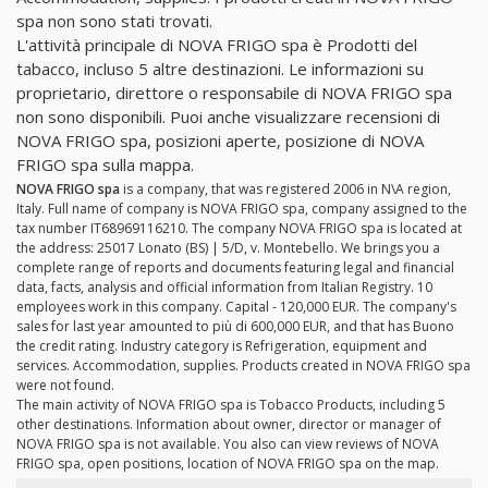
spa non sono stati trovati.
L'attività principale di NOVA FRIGO spa è Prodotti del
tabacco, incluso 5 altre destinazioni. Le informazioni su
proprietario, direttore o responsabile di NOVA FRIGO spa
non sono disponibili. Puoi anche visualizzare recensioni di
NOVA FRIGO spa, posizioni aperte, posizione di NOVA
FRIGO spa sulla mappa.
NOVA FRIGO spa
is a company, that was registered 2006 in N\A region,
Italy. Full name of company is NOVA FRIGO spa, company assigned to the
tax number IT68969116210. The company NOVA FRIGO spa is located at
the address: 25017 Lonato (BS) | 5/D, v. Montebello. We brings you a
complete range of reports and documents featuring legal and financial
data, facts, analysis and official information from Italian Registry. 10
employees work in this company. Capital - 120,000 EUR. The company's
sales for last year amounted to più di 600,000 EUR, and that has Buono
the credit rating. Industry category is Refrigeration, equipment and
services. Accommodation, supplies. Products created in NOVA FRIGO spa
were not found.
The main activity of NOVA FRIGO spa is Tobacco Products, including 5
other destinations. Information about owner, director or manager of
NOVA FRIGO spa is not available. You also can view reviews of NOVA
FRIGO spa, open positions, location of NOVA FRIGO spa on the map.