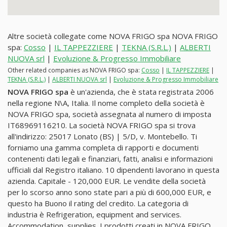
Altre società collegate come NOVA FRIGO spa NOVA FRIGO
spa:
Cosso
|
IL TAPPEZZIERE
|
TEKNA (S.R.L.)
|
ALBERTI
NUOVA srl
|
Evoluzione & Progresso Immobiliare
Other related companies as NOVA FRIGO spa:
Cosso
|
IL TAPPEZZIERE
|
TEKNA (S.R.L.)
|
ALBERTI NUOVA srl
|
Evoluzione & Progresso Immobiliare
NOVA FRIGO spa
è un'azienda, che è stata registrata 2006
nella regione N\A, Italia. Il nome completo della società è
NOVA FRIGO spa, società assegnata al numero di imposta
IT68969116210. La società NOVA FRIGO spa si trova
all'indirizzo: 25017 Lonato (BS) | 5/D, v. Montebello. Ti
forniamo una gamma completa di rapporti e documenti
contenenti dati legali e finanziari, fatti, analisi e informazioni
ufficiali dal Registro italiano. 10 dipendenti lavorano in questa
azienda. Capitale - 120,000 EUR. Le vendite della società
per lo scorso anno sono state pari a più di 600,000 EUR, e
questo ha Buono il rating del credito. La categoria di
industria è Refrigeration, equipment and services.
Accommodation, supplies. I prodotti creati in NOVA FRIGO