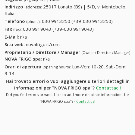
Indirizzo
:
25017 Lonato (BS) | 5/D, v. Montebello,
(address)
Italia
Telefono
:
030 9913250 (+39-030 9913250)
030
(phone)
9913250
Fax
:
030 9919043 (+39-030 9919043)
030 9919043 (+39-
(fax)
(+39-030
030 9919043)
E-Mail:
n\a
9913250)
Sito web:
novafrigo.it/com
Proprietario / Direttore / Manager
(Owner / Director / Manager)
NOVA FRIGO spa
:
n\a
Orari di apertura
:
Lun-Ven: 10-20, Sab-Dom:
(opening hours)
9-14
Hai trovato errori o vuoi aggiungere ulteriori dettagli in
informazioni per "NOVA FRIGO spa"?
Contattaci!
Did you find errors or would like to add more details in informations for
"NOVA FRIGO spa"? -
Contact us!