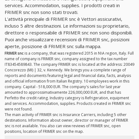
services. Accommodation, supplies. I prodotti creati in
FRIMER snc non sono stati trovati.
L'attività principale di FRIMER snc è Vettori assicurativi,
incluso 5 altre destinazioni. Le informazioni su proprietario,
direttore o responsabile di FRIMER snc non sono disponibili.
Puoi anche visualizzare recensioni di FRIMER snc, posizioni
aperte, posizione di FRIMER snc sulla mappa.
FRIMER snc
is a company, that was registered 2015 in N\A region, Italy. Full
name of company is FRIMER snc, company assigned to the tax number
IT83454589843. The company FRIMER snc is located at the address: 20049
Concorezzo (MI) | 32, v. Kennedy. We brings you a complete range of
reports and documents featuring legal and financial data, facts, analysis
and official information from Italian Registry. 10 employees work in this
company. Capital - 518,000 EUR. The company's sales for last year
amounted to approssimativamente 226,000,000 EUR, and that has
Perfetto the credit rating. Industry category is Refrigeration, equipment
and services. Accommodation, supplies. Products created in FRIMER snc
were not found.
The main activity of FRIMER snc is Insurance Carriers, including 5 other
destinations. Information about owner, director or manager of FRIMER
snc is not available. You also can view reviews of FRIMER snc, open
positions, location of FRIMER snc on the map.