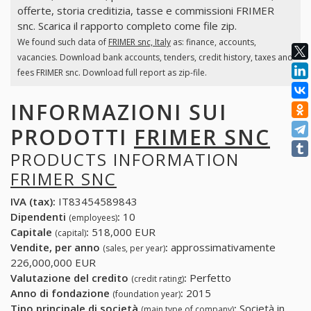
offerte, storia creditizia, tasse e commissioni FRIMER
snc. Scarica il rapporto completo come file zip.
We found such data of
FRIMER snc, Italy
as: finance, accounts,
vacancies. Download bank accounts, tenders, credit history, taxes and
fees FRIMER snc. Download full report as zip-file.
INFORMAZIONI SUI
PRODOTTI
FRIMER SNC
PRODUCTS INFORMATION
FRIMER SNC
IVA (tax):
IT83454589843
Dipendenti
:
10
(employees)
Capitale
:
518,000 EUR
(capital)
Vendite, per anno
:
approssimativamente
(sales, per year)
226,000,000 EUR
Valutazione del credito
:
Perfetto
(credit rating)
Anno di fondazione
:
2015
(foundation year)
Tipo principale di società
:
Società in
(main type of company)