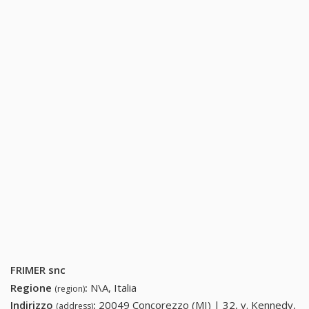
FRIMER snc
Regione
:
N\A, Italia
(region)
Indirizzo
:
20049 Concorezzo (MI) | 32, v. Kennedy,
(address)