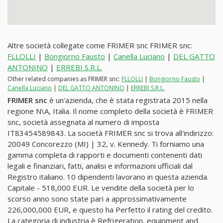
Altre società collegate come FRIMER snc FRIMER snc:
FLLOLLI
|
Bongiorno Fausto
|
Canella Luciano
|
DEL GATTO
ANTONINO
|
ERREBI S.R.L.
Other related companies as FRIMER snc:
FLLOLLI
|
Bongiorno Fausto
|
Canella Luciano
|
DEL GATTO ANTONINO
|
ERREBI S.R.L.
FRIMER snc
è un'azienda, che è stata registrata 2015 nella
regione N\A, Italia. Il nome completo della società è FRIMER
snc, società assegnata al numero di imposta
IT83454589843. La società FRIMER snc si trova all'indirizzo:
20049 Concorezzo (MI) | 32, v. Kennedy. Ti forniamo una
gamma completa di rapporti e documenti contenenti dati
legali e finanziari, fatti, analisi e informazioni ufficiali dal
Registro italiano. 10 dipendenti lavorano in questa azienda.
Capitale - 518,000 EUR. Le vendite della società per lo
scorso anno sono state pari a approssimativamente
226,000,000 EUR, e questo ha Perfetto il rating del credito.
La categoria di industria è Refrigeration, equipment and