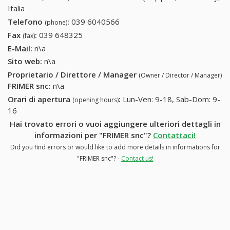
Italia
Telefono
:
039 6040566
039 6040566
(phone)
Fax
:
039 648325
039 648325
(fax)
E-Mail:
n\a
Sito web:
n\a
Proprietario / Direttore / Manager
(Owner / Director / Manager)
FRIMER snc
:
n\a
Orari di apertura
:
Lun-Ven: 9-18, Sab-Dom: 9-
(opening hours)
16
Hai trovato errori o vuoi aggiungere ulteriori dettagli in
informazioni per "FRIMER snc"?
Contattaci!
Did you find errors or would like to add more details in informations for
"FRIMER snc"? -
Contact us!