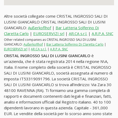
Altre società collegate come CRISTAL INGROSSO SALI DI
LUSINI GIANCARLO CRISTAL INGROSSO SALI DI LUSINI
GIANCARLO:
Außerkoflhof
|
Bar Latteria Solferino Di
Claretta Carlo
|
EUROSERVIZI srl
|
AR.CA s.r.l.
|
A.R.P.A. SNC
Other related companies as CRISTAL INGROSSO SALI DI LUSINI
GIANCARLO:
Außerkoflhof
|
Bar Latteria Solferino Di Claretta Carlo
|
EUROSERVIZI srl
|
AR.CA s.r.l.
|
A.R.P.A. SNC
CRISTAL INGROSSO SALI DI LUSINI GIANCARLO
è
un'azienda, che è stata registrata 2014 nella regione N\A,
Italia. Il nome completo della società è CRISTAL INGROSSO
SALI DI LUSINI GIANCARLO, società assegnata al numero di
imposta IT53319091796. La società CRISTAL INGROSSO
SALI DI LUSINI GIANCARLO si trova all'indirizzo: Via Zara 30
48100 RAVENNA (RA). Ti forniamo una gamma completa di
rapporti e documenti contenenti dati legali e finanziari, fatti,
analisi e informazioni ufficiali dal Registro italiano. 40 to 100
dipendenti lavorano in questa azienda. Capitale - 361,000
EUR. Le vendite della società per lo scorso anno sono state