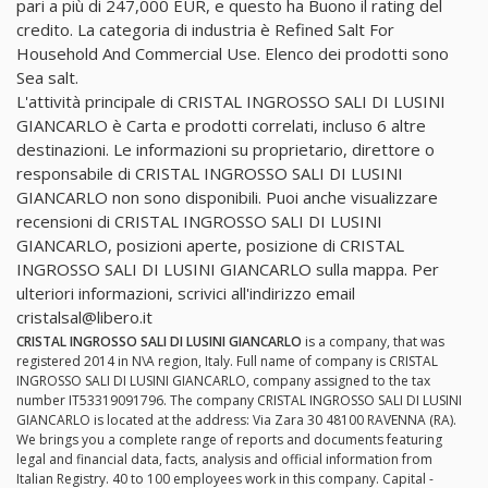
pari a più di 247,000 EUR, e questo ha Buono il rating del
credito. La categoria di industria è Refined Salt For
Household And Commercial Use. Elenco dei prodotti sono
Sea salt.
L'attività principale di CRISTAL INGROSSO SALI DI LUSINI
GIANCARLO è Carta e prodotti correlati, incluso 6 altre
destinazioni. Le informazioni su proprietario, direttore o
responsabile di CRISTAL INGROSSO SALI DI LUSINI
GIANCARLO non sono disponibili. Puoi anche visualizzare
recensioni di CRISTAL INGROSSO SALI DI LUSINI
GIANCARLO, posizioni aperte, posizione di CRISTAL
INGROSSO SALI DI LUSINI GIANCARLO sulla mappa. Per
ulteriori informazioni, scrivici all'indirizzo email
cristalsal@libero.it
CRISTAL INGROSSO SALI DI LUSINI GIANCARLO
is a company, that was
registered 2014 in N\A region, Italy. Full name of company is CRISTAL
INGROSSO SALI DI LUSINI GIANCARLO, company assigned to the tax
number IT53319091796. The company CRISTAL INGROSSO SALI DI LUSINI
GIANCARLO is located at the address: Via Zara 30 48100 RAVENNA (RA).
We brings you a complete range of reports and documents featuring
legal and financial data, facts, analysis and official information from
Italian Registry. 40 to 100 employees work in this company. Capital -