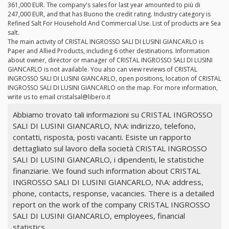
361,000 EUR. The company's sales for last year amounted to più di
247,000 EUR, and that has Buono the credit rating. Industry category is
Refined Salt For Household And Commercial Use. List of products are Sea
salt.
The main activity of CRISTAL INGROSSO SALI DI LUSINI GIANCARLO is
Paper and Allied Products, including 6 other destinations. Information
about owner, director or manager of CRISTAL INGROSSO SALI DI LUSINI
GIANCARLO is not available. You also can view reviews of CRISTAL
INGROSSO SALI DI LUSINI GIANCARLO, open positions, location of CRISTAL
INGROSSO SALI DI LUSINI GIANCARLO on the map. For more information,
write us to email
cristalsal@libero.it
Abbiamo trovato tali informazioni su CRISTAL INGROSSO
SALI DI LUSINI GIANCARLO, N\A: indirizzo, telefono,
contatti, risposta, posti vacanti. Esiste un rapporto
dettagliato sul lavoro della società CRISTAL INGROSSO
SALI DI LUSINI GIANCARLO, i dipendenti, le statistiche
finanziarie. We found such information about CRISTAL
INGROSSO SALI DI LUSINI GIANCARLO, N\A: address,
phone, contacts, response, vacancies. There is a detailed
report on the work of the company CRISTAL INGROSSO
SALI DI LUSINI GIANCARLO, employees, financial
statistics.