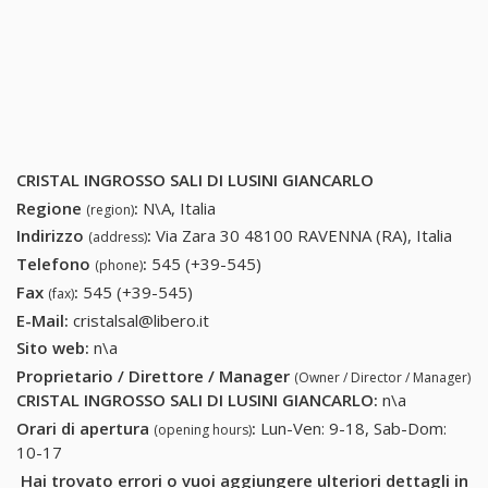
CRISTAL INGROSSO SALI DI LUSINI GIANCARLO
Regione
:
N\A, Italia
(region)
Indirizzo
:
Via Zara 30 48100 RAVENNA (RA), Italia
(address)
Telefono
:
545 (+39-545)
545 (+39-545)
(phone)
Fax
:
545 (+39-545)
545 (+39-545)
(fax)
E-Mail:
cristalsal@libero.it
Sito web:
n\a
Proprietario / Direttore / Manager
(Owner / Director / Manager)
CRISTAL INGROSSO SALI DI LUSINI GIANCARLO
:
n\a
Orari di apertura
:
Lun-Ven: 9-18, Sab-Dom:
(opening hours)
10-17
Hai trovato errori o vuoi aggiungere ulteriori dettagli in