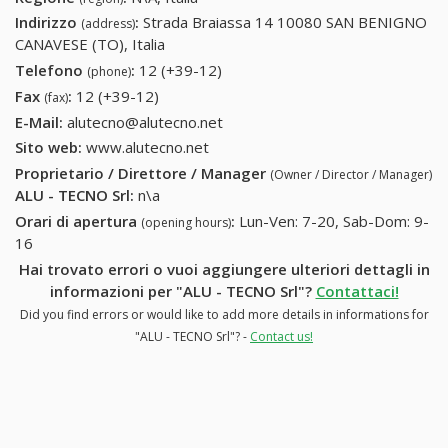
Indirizzo
:
Strada Braiassa 14 10080 SAN BENIGNO
(address)
CANAVESE (TO), Italia
Telefono
:
12 (+39-12)
12 (+39-12)
(phone)
Fax
:
12 (+39-12)
12 (+39-12)
(fax)
E-Mail:
alutecno@alutecno.net
Sito web:
www.alutecno.net
Proprietario / Direttore / Manager
(Owner / Director / Manager)
ALU - TECNO Srl
:
n\a
Orari di apertura
:
Lun-Ven: 7-20, Sab-Dom: 9-
(opening hours)
16
Hai trovato errori o vuoi aggiungere ulteriori dettagli in
informazioni per "ALU - TECNO Srl"?
Contattaci!
Did you find errors or would like to add more details in informations for
"ALU - TECNO Srl"? -
Contact us!