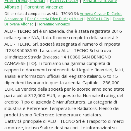
Eden Di Magri Mauri
|
PORTA LUCIA
|
Fanatic Di Iovane
Alfonso
|
Fiorentino Vincenzo
Other related companies as ALU - TECNO Srl:
Armeria Cavour Di Carlot
Alessandro
|
Bar Gelateria Eden Di Magri Mauri
|
PORTA LUCIA
|
Fanatic
Di Iovane Alfonso
|
Fiorentino Vincenzo
ALU - TECNO Srl
è un'azienda, che è stata registrata 2016
nella regione N\A, Italia. Il nome completo della società è
ALU - TECNO Srl, società assegnata al numero di imposta
IT28435058593. La società ALU - TECNO Srl si trova
all'indirizzo: Strada Braiassa 14 10080 SAN BENIGNO
CANAVESE (TO). Ti forniamo una gamma completa di
rapporti e documenti contenenti dati legali e finanziari, fatti,
analisi e informazioni ufficiali dal Registro italiano. 6 to 15
dipendenti lavorano in questa azienda. Capitale - 256,000
EUR. Le vendite della società per lo scorso anno sono state
pari a più di 312,000 EUR, e questo ha Normale il rating del
credito. Tipo di azienda è Manufacturers. La categoria di
industria è Reference Temperature Radiators. Elenco dei
prodotti sono Reference temperature radiators.
L'attività principale di ALU - TECNO Srl è Trasporto di merci
a motore, incluso 9 altre destinazioni. Le informazioni su