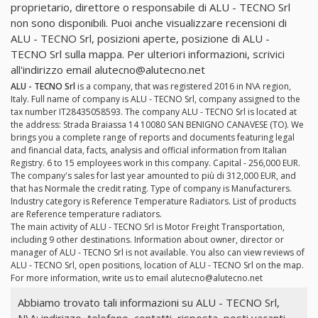
proprietario, direttore o responsabile di ALU - TECNO Srl
non sono disponibili. Puoi anche visualizzare recensioni di
ALU - TECNO Srl, posizioni aperte, posizione di ALU -
TECNO Srl sulla mappa. Per ulteriori informazioni, scrivici
all'indirizzo email
alutecno@alutecno.net
ALU - TECNO Srl
is a company, that was registered 2016 in N\A region,
Italy. Full name of company is ALU - TECNO Srl, company assigned to the
tax number IT28435058593. The company ALU - TECNO Srl is located at
the address: Strada Braiassa 14 10080 SAN BENIGNO CANAVESE (TO). We
brings you a complete range of reports and documents featuring legal
and financial data, facts, analysis and official information from Italian
Registry. 6 to 15 employees work in this company. Capital - 256,000 EUR.
The company's sales for last year amounted to più di 312,000 EUR, and
that has Normale the credit rating. Type of company is Manufacturers.
Industry category is Reference Temperature Radiators. List of products
are Reference temperature radiators.
The main activity of ALU - TECNO Srl is Motor Freight Transportation,
including 9 other destinations. Information about owner, director or
manager of ALU - TECNO Srl is not available. You also can view reviews of
ALU - TECNO Srl, open positions, location of ALU - TECNO Srl on the map.
For more information, write us to email
alutecno@alutecno.net
Abbiamo trovato tali informazioni su ALU - TECNO Srl,
N\A: indirizzo, telefono, contatti, risposta, posti vacanti.