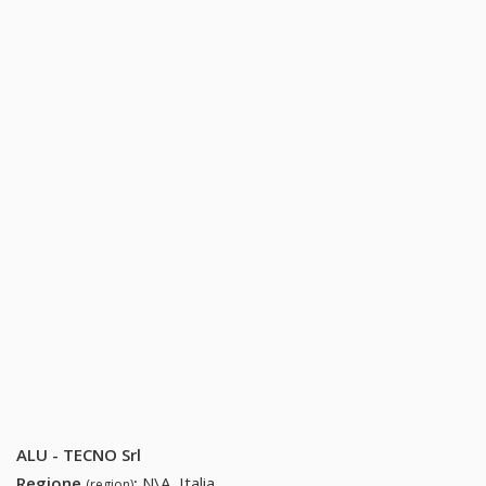
ALU - TECNO Srl
Regione
:
N\A, Italia
(region)