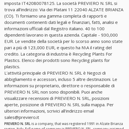
imposta IT42080078125. La società PREVIERO N. SRL si
trova all'indirizzo: Via dei Platani 11 22040 ALZATE BRIANZA
(CO). Ti forniamo una gamma completa di rapporti e
documenti contenenti dati legali e finanziari, fatti, analisi e
informazioni ufficiali dal Registro italiano. 40 to 100
dipendenti lavorano in questa azienda. Capitale - 930,000
EUR. Le vendite della società per lo scorso anno sono state
pari a più di 123,000 EUR, e questo ha N\A il rating del
credito. La categoria di industria è Recycling Plants For
Plastics. Elenco dei prodotti sono Recycling plants for
plastics.
L'attività principale di PREVIERO N. SRL è Negozi di
abbigliamento e accessori, incluso 5 altre destinazioni. Le
informazioni su proprietario, direttore o responsabile di
PREVIERO N. SRL non sono disponibili. Puoi anche
visualizzare recensioni di PREVIERO N. SRL, posizioni
aperte, posizione di PREVIERO N. SRL sulla mappa. Per
ulteriori informazioni, scrivici all'indirizzo email
sales@previero.it
PREVIERO N. SRL
is a company, that was registered 1991 in Alzate Brianza
region, Italy. Full name of company is PREVIERO N. SRL, company assigned