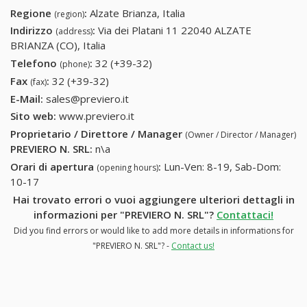
Regione
:
Alzate Brianza, Italia
(region)
Indirizzo
:
Via dei Platani 11 22040 ALZATE
(address)
BRIANZA (CO), Italia
Telefono
:
32 (+39-32)
32 (+39-32)
(phone)
Fax
:
32 (+39-32)
32 (+39-32)
(fax)
E-Mail:
sales@previero.it
Sito web:
www.previero.it
Proprietario / Direttore / Manager
(Owner / Director / Manager)
PREVIERO N. SRL
:
n\a
Orari di apertura
:
Lun-Ven: 8-19, Sab-Dom:
(opening hours)
10-17
Hai trovato errori o vuoi aggiungere ulteriori dettagli in
informazioni per "PREVIERO N. SRL"?
Contattaci!
Did you find errors or would like to add more details in informations for
"PREVIERO N. SRL"? -
Contact us!