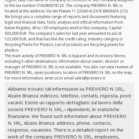
to the tax number IT42080078125. The company PREVIERO N. SRL is
located at the address: Via dei Platani 11 22040 ALZATE BRIANZA (CO).
We brings you a complete range of reports and documents featuring
legal and financial data, facts, analysis and official information from
Italian Registry. 40 to 100 employees work in this company. Capital -
930,000 EUR. The company's sales for last year amounted to più di
123,000 EUR, and that has N\A the credit rating. Industry category is
Recycling Plants For Plastics. List of products are Recycling plants for
plastics.
The main activity of PREVIERO N. SRL is Apparel and Accessory Stores,
including 5 other destinations. Information about owner, director or
manager of PREVIERO N. SRL is not available. You also can view reviews of
PREVIERO N. SRL, open positions, location of PREVIERO N. SRL on the map.
For more information, write us to email
sales@previero.it
Abbiamo trovato tali informazioni su PREVIERO N. SRL,
Alzate Brianza: indirizzo, telefono, contatti, risposta, posti
vacanti. Esiste un rapporto dettagliato sul lavoro della
società PREVIERO N. SRL, i dipendenti, le statistiche
finanziarie. We found such information about PREVIERO
N. SRL, Alzate Brianza: address, phone, contacts,
response, vacancies. There is a detailed report on the
work of the company PREVIERO N. SRL, employees,