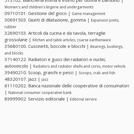
513702. Biancheria intima e intimo per donna e bambino |
Women's and children's lingerie and undergarments
09710101. Gestione del gioco |
Game management
30691503. Giunti di dilatazione, gomma |
Expansion joints,
rubber
32690103. Articoli da cucina e da tavola, terraglie
grossolane |
Kitchen and table articles, coarse earthenware
35680100. Cuscinetti, boccole e blocchi |
Bearings, bushings,
and blocks
37140122. Radiatori e gusci dei radiatori e nuclei,
autoveicolo |
Radiators and radiator shells and cores, motor vehicle
39490210. Scoop, granchi e pesci |
Scoops, crab and fish
48320107. Jazz |
Jazz
61110202. Banca nazionale delle cooperative di consumatori
|
National consumer cooperative bank
89999902. Servizio editoriale |
Editorial service