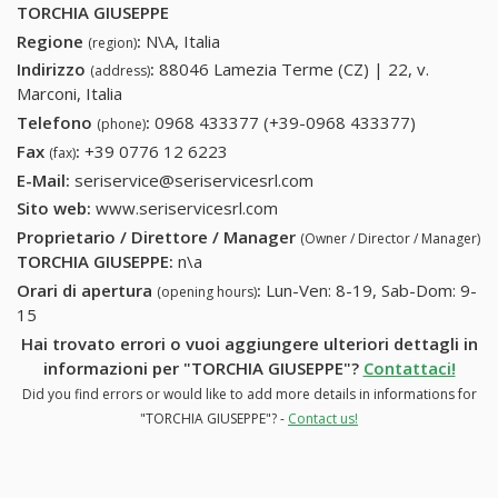
TORCHIA GIUSEPPE
Regione
:
N\A, Italia
(region)
Indirizzo
:
88046 Lamezia Terme (CZ) | 22, v.
(address)
Marconi, Italia
Telefono
:
0968 433377 (+39-0968 433377)
0968
(phone)
433377
Fax
:
+39 0776 12 6223
+39 0776 12 6223
(fax)
(+39-0968
E-Mail:
seriservice@seriservicesrl.com
433377)
Sito web:
www.seriservicesrl.com
Proprietario / Direttore / Manager
(Owner / Director / Manager)
TORCHIA GIUSEPPE
:
n\a
Orari di apertura
:
Lun-Ven: 8-19, Sab-Dom: 9-
(opening hours)
15
Hai trovato errori o vuoi aggiungere ulteriori dettagli in
informazioni per "TORCHIA GIUSEPPE"?
Contattaci!
Did you find errors or would like to add more details in informations for
"TORCHIA GIUSEPPE"? -
Contact us!