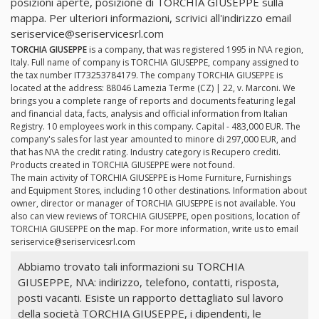
posizioni aperte, posizione di TORCHIA GIUSEPPE sulla
mappa. Per ulteriori informazioni, scrivici all'indirizzo email
seriservice@seriservicesrl.com
TORCHIA GIUSEPPE
is a company, that was registered 1995 in N\A region,
Italy. Full name of company is TORCHIA GIUSEPPE, company assigned to
the tax number IT73253784179. The company TORCHIA GIUSEPPE is
located at the address: 88046 Lamezia Terme (CZ) | 22, v. Marconi. We
brings you a complete range of reports and documents featuring legal
and financial data, facts, analysis and official information from Italian
Registry. 10 employees work in this company. Capital - 483,000 EUR. The
company's sales for last year amounted to minore di 297,000 EUR, and
that has N\A the credit rating. Industry category is Recupero crediti.
Products created in TORCHIA GIUSEPPE were not found.
The main activity of TORCHIA GIUSEPPE is Home Furniture, Furnishings
and Equipment Stores, including 10 other destinations. Information about
owner, director or manager of TORCHIA GIUSEPPE is not available. You
also can view reviews of TORCHIA GIUSEPPE, open positions, location of
TORCHIA GIUSEPPE on the map. For more information, write us to email
seriservice@seriservicesrl.com
Abbiamo trovato tali informazioni su TORCHIA
GIUSEPPE, N\A: indirizzo, telefono, contatti, risposta,
posti vacanti. Esiste un rapporto dettagliato sul lavoro
della società TORCHIA GIUSEPPE, i dipendenti, le