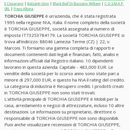
E Ceparano
|
Balzanti Gino
|
Black Bull Di Bazzano William
|
C.O.S.M.A.P.
SRL
|
Figus Albina
TORCHIA GIUSEPPE
è un'azienda, che è stata registrata
1995 nella regione N\A, Italia. Il nome completo della società
è TORCHIA GIUSEPPE, società assegnata al numero di
imposta IT73253784179. La società TORCHIA GIUSEPPE si
trova all'indirizzo: 88046 Lamezia Terme (CZ) | 22, v.
Marconi. Ti forniamo una gamma completa di rapporti e
documenti contenenti dati legali e finanziari, fatti, analisi e
informazioni ufficiali dal Registro italiano. 10 dipendenti
lavorano in questa azienda. Capitale - 483,000 EUR. Le
vendite della società per lo scorso anno sono state pari a
minore di 297,000 EUR, e questo ha N\A il rating del credito.
La categoria di industria è Recupero crediti. I prodotti creati
in TORCHIA GIUSEPPE non sono stati trovati.
L'attività principale di TORCHIA GIUSEPPE è Mobili per la
casa, arredamento e negozi di attrezzature, incluso 10 altre
destinazioni. Le informazioni su proprietario, direttore o
responsabile di TORCHIA GIUSEPPE non sono disponibili.
Puoi anche visualizzare recensioni di TORCHIA GIUSEPPE,