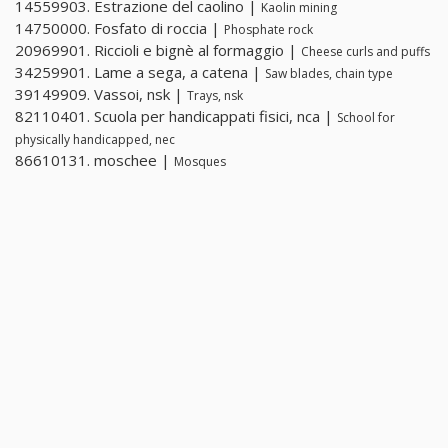
14559903. Estrazione del caolino |
Kaolin mining
14750000. Fosfato di roccia |
Phosphate rock
20969901. Riccioli e bignè al formaggio |
Cheese curls and puffs
34259901. Lame a sega, a catena |
Saw blades, chain type
39149909. Vassoi, nsk |
Trays, nsk
82110401. Scuola per handicappati fisici, nca |
School for
physically handicapped, nec
86610131. moschee |
Mosques