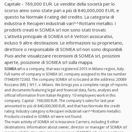
Capitale - 769,000 EUR. Le vendite della società per lo
scorso anno sono state pari a più di 840,000,000 EUR, e
questo ha Normale il rating del credito. La categoria di
industria è Recuperi industriali vari^^Rottami metallici. I
prodotti creati in SOMEA srl non sono stati trovati.
L'attività principale di SOMEA srl è Vettori assicurativi,
incluso 9 altre destinazioni. Le informazioni su proprietario,
direttore o responsabile di SOMEA srl non sono disponibili.
Puoi anche visualizzare recensioni di SOMEA srl, posizioni
aperte, posizione di SOMEA srl sulla mappa.
SOMEA srl
is a company, that was registered 2015 in Milano region, Italy.
Full name of company is SOMEA srl, company assigned to the tax number
IT94839172363. The company SOMEA srl is located at the address: 20089
Rozzano (MI) | 9/11, v. Milano. We brings you a complete range of reports
and documents featuring legal and financial data, facts, analysis and
official information from Italian Registry. 10 employees work in this
company. Capital - 769,000 EUR. The company's sales for last year
amounted to più di 840,000,000 EUR, and that has Normale the credit
rating. Industry category is Recuperi industriali vari^^Rottami metallici.
Products created in SOMEA srl were not found.
The main activity of SOMEA srl is Insurance Carriers, including 9 other
destinations. Information about owner, director or manager of SOMEA srl