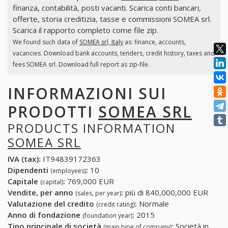
finanza, contabilità, posti vacanti. Scarica conti bancari,
offerte, storia creditizia, tasse e commissioni SOMEA srl.
Scarica il rapporto completo come file zip.
We found such data of
SOMEA srl, Italy
as: finance, accounts,
vacancies. Download bank accounts, tenders, credit history, taxes and
fees SOMEA srl. Download full report as zip-file.
INFORMAZIONI SUI
PRODOTTI
SOMEA SRL
PRODUCTS INFORMATION
SOMEA SRL
IVA (tax):
IT94839172363
Dipendenti
:
10
(employees)
Capitale
:
769,000 EUR
(capital)
Vendite, per anno
:
più di 840,000,000 EUR
(sales, per year)
Valutazione del credito
:
Normale
(credit rating)
Anno di fondazione
:
2015
(foundation year)
Tipo principale di società
:
Società in
(main type of company)