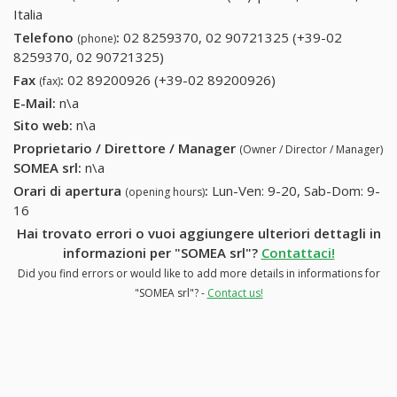
Italia
Telefono
:
02 8259370, 02 90721325 (+39-02
(phone)
8259370, 02 90721325)
02 8259370, 02 90721325 (+39-02
8259370, 02 90721325)
Fax
:
02 89200926 (+39-02 89200926)
02 89200926 (+39-
(fax)
02 89200926)
E-Mail:
n\a
Sito web:
n\a
Proprietario / Direttore / Manager
(Owner / Director / Manager)
SOMEA srl
:
n\a
Orari di apertura
:
Lun-Ven: 9-20, Sab-Dom: 9-
(opening hours)
16
Hai trovato errori o vuoi aggiungere ulteriori dettagli in
informazioni per "SOMEA srl"?
Contattaci!
Did you find errors or would like to add more details in informations for
"SOMEA srl"? -
Contact us!