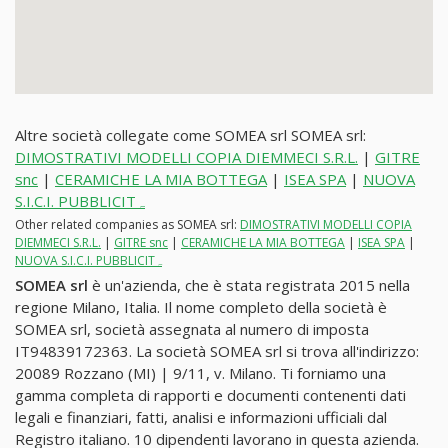
Altre società collegate come SOMEA srl SOMEA srl:
DIMOSTRATIVI MODELLI COPIA DIEMMECI S.R.L.
|
GITRE
snc
|
CERAMICHE LA MIA BOTTEGA
|
ISEA SPA
|
NUOVA
S.I.C.I. PUBBLICITہ
Other related companies as SOMEA srl:
DIMOSTRATIVI MODELLI COPIA
DIEMMECI S.R.L.
|
GITRE snc
|
CERAMICHE LA MIA BOTTEGA
|
ISEA SPA
|
NUOVA S.I.C.I. PUBBLICITہ
SOMEA srl
è un'azienda, che è stata registrata 2015 nella
regione Milano, Italia. Il nome completo della società è
SOMEA srl, società assegnata al numero di imposta
IT94839172363. La società SOMEA srl si trova all'indirizzo:
20089 Rozzano (MI) | 9/11, v. Milano. Ti forniamo una
gamma completa di rapporti e documenti contenenti dati
legali e finanziari, fatti, analisi e informazioni ufficiali dal
Registro italiano. 10 dipendenti lavorano in questa azienda.