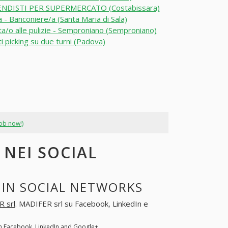
NDISTI PER SUPERMERCATO (Costabissara)
a - Banconiere/a (Santa Maria di Sala)
a/o alle pulizie - Semproniano (Semproniano)
i picking su due turni (Padova)
job now!)
 NEI SOCIAL
 IN SOCIAL NETWORKS
 srl
. MADIFER srl su Facebook, LinkedIn e
on Facebook, LinkedIn and Google+