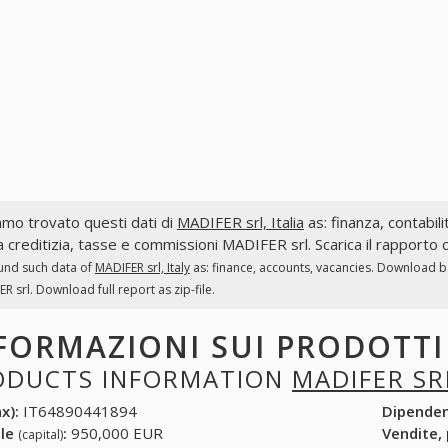
mo trovato questi dati di
MADIFER srl, Italia
as: finanza, contabili
a creditizia, tasse e commissioni MADIFER srl. Scarica il rapporto 
und such data of
MADIFER srl, Italy
as: finance, accounts, vacancies. Download ba
R srl. Download full report as zip-file.
FORMAZIONI SUI PRODOTT
ODUCTS INFORMATION
MADIFER SR
x):
IT64890441894
Dipende
ale
:
950,000 EUR
Vendite,
(capital)