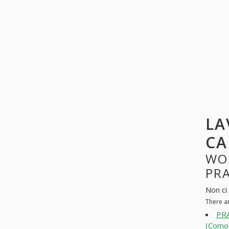
LA
CA
WO
PR
Non ci 
There a
PR
(Como