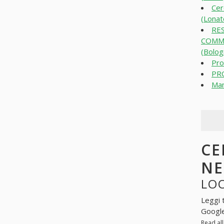
Cer
(Lonat
RE
COMME
(Bolog
Pro
PR
Man
CE
N
LOO
Leggi 
Googl
Read al