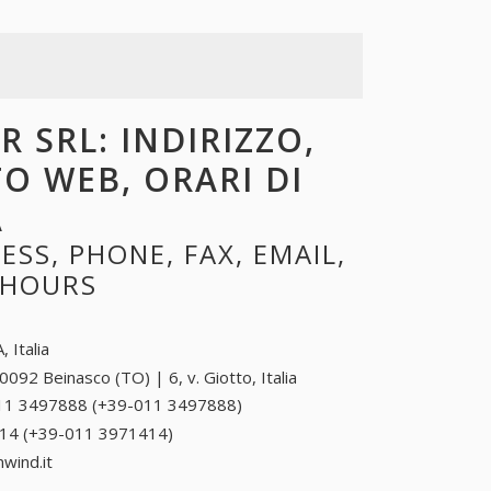
 SRL: INDIRIZZO,
TO WEB, ORARI DI
A
SS, PHONE, FAX, EMAIL,
 HOURS
, Italia
0092 Beinasco (TO) | 6, v. Giotto, Italia
11 3497888 (+39-011 3497888)
011 3497888
(+39-011
14 (+39-011 3971414)
011 3971414 (+39-011
3497888)
3971414)
wind.it