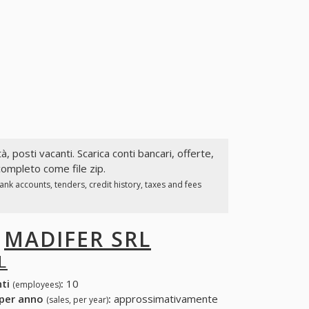
tà, posti vacanti. Scarica conti bancari, offerte,
completo come file zip.
nk accounts, tenders, credit history, taxes and fees
I
MADIFER SRL
L
nti
:
10
(employees)
 per anno
:
approssimativamente
(sales, per year)