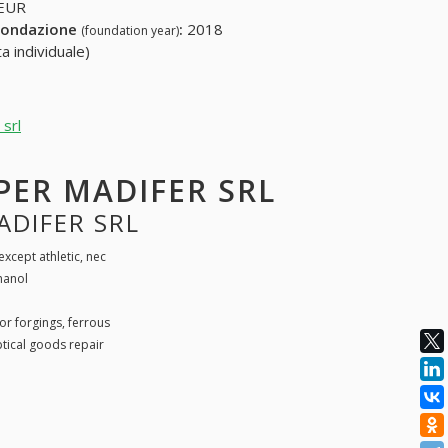
 EUR
fondazione
:
2018
(foundation year)
a individuale)
 srl
 PER MADIFER SRL
ADIFER SRL
xcept athletic, nec
hanol
 forgings, ferrous
tical goods repair