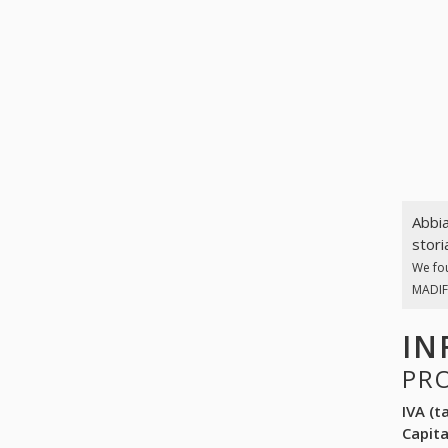
Abbia
stori
We fo
MADIFE
IN
PR
IVA (ta
Capit