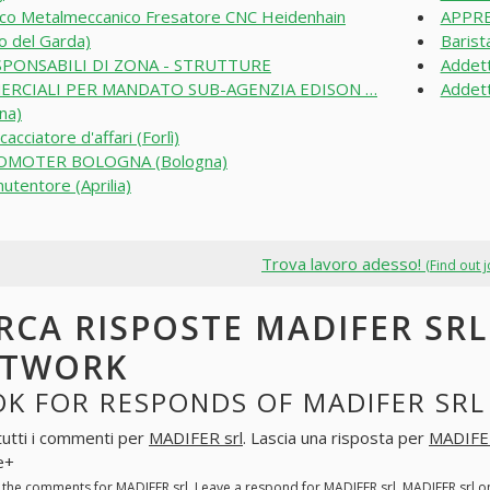
co Metalmeccanico Fresatore CNC Heidenhain
APPRE
o del Garda)
Barist
SPONSABILI DI ZONA - STRUTTURE
Addett
RCIALI PER MANDATO SUB-AGENZIA EDISON …
Addett
na)
cacciatore d'affari (Forlì)
OMOTER BOLOGNA (Bologna)
utentore (Aprilia)
Trova lavoro adesso!
(Find out 
RCA RISPOSTE MADIFER SRL
ETWORK
K FOR RESPONDS OF MADIFER SRL
tutti i commenti per
MADIFER srl
. Lascia una risposta per
MADIFER
e+
l the comments for
MADIFER srl
. Leave a respond for
MADIFER srl
. MADIFER srl 