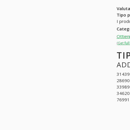
Valuta
Tipo p
I prod
Categ
Ottien
(Get ful
TI
ADD
314399
286901
339899
346202
7699150