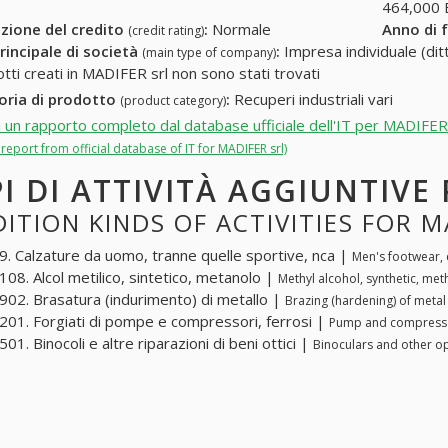
464,000
zione del credito
:
Normale
Anno di 
(credit rating)
rincipale di società
:
Impresa individuale (ditt
(main type of company)
otti creati in MADIFER srl non sono stati trovati
oria di prodotto
:
Recuperi industriali vari
(product category)
i un rapporto completo dal database ufficiale dell'IT per MADIFER
l report from official database of IT for MADIFER srl)
PI DI ATTIVITÀ AGGIUNTIVE
ITION KINDS OF ACTIVITIES FOR M
. Calzature da uomo, tranne quelle sportive, nca |
Men's footwear, e
08. Alcol metilico, sintetico, metanolo |
Methyl alcohol, synthetic, met
02. Brasatura (indurimento) di metallo |
Brazing (hardening) of metal
01. Forgiati di pompe e compressori, ferrosi |
Pump and compressor
1. Binocoli e altre riparazioni di beni ottici |
Binoculars and other op