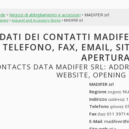
nde
•
Negozi di abbigliamento e accessori
• MADIFER srl
anies
•
Apparel and Accessory Stores
• MADIFER srl
DATI DEI CONTATTI MADIFER
TELEFONO, FAX, EMAIL, SI
APERTUR
NTACTS DATA MADIFER SRL: ADDRE
WEBSITE, OPENING
MADIFER srl
Regione
:
N\A
(region)
Indirizzo
:
1
(address)
Telefono
:
0
(phone)
Fax
:
011 39714
(fax)
E-Mail:
madifewr@in
Sito web:
n\a