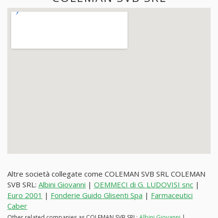
Altre società collegate come COLEMAN SVB SRL COLEMAN
SVB SRL:
Albini Giovanni
|
OEMMECI di G. LUDOVISI snc
|
Euro 2001
|
Fonderie Guido Glisenti Spa
|
Farmaceutici
Caber
Other related companies as COLEMAN SVB SRL:
Albini Giovanni
|