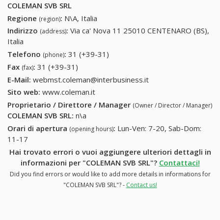
COLEMAN SVB SRL
Regione
:
N\A, Italia
(region)
Indirizzo
:
Via ca' Nova 11 25010 CENTENARO (BS),
(address)
Italia
Telefono
:
31 (+39-31)
31 (+39-31)
(phone)
Fax
:
31 (+39-31)
31 (+39-31)
(fax)
E-Mail:
webmst.coleman@interbusiness.it
Sito web:
www.coleman.it
Proprietario / Direttore / Manager
(Owner / Director / Manager)
COLEMAN SVB SRL
:
n\a
Orari di apertura
:
Lun-Ven: 7-20, Sab-Dom:
(opening hours)
11-17
Hai trovato errori o vuoi aggiungere ulteriori dettagli in
informazioni per "COLEMAN SVB SRL"?
Contattaci!
Did you find errors or would like to add more details in informations for
"COLEMAN SVB SRL"? -
Contact us!