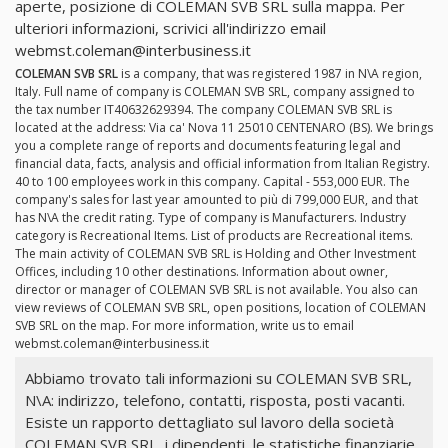
aperte, posizione di COLEMAN SVB SRL sulla mappa. Per
ulteriori informazioni, scrivici all'indirizzo email
webmst.coleman@interbusiness.it
COLEMAN SVB SRL
is a company, that was registered 1987 in N\A region,
Italy. Full name of company is COLEMAN SVB SRL, company assigned to
the tax number IT40632629394. The company COLEMAN SVB SRL is
located at the address: Via ca' Nova 11 25010 CENTENARO (BS). We brings
you a complete range of reports and documents featuring legal and
financial data, facts, analysis and official information from Italian Registry.
40 to 100 employees work in this company. Capital - 553,000 EUR. The
company's sales for last year amounted to più di 799,000 EUR, and that
has N\A the credit rating. Type of company is Manufacturers. Industry
category is Recreational Items. List of products are Recreational items.
The main activity of COLEMAN SVB SRL is Holding and Other Investment
Offices, including 10 other destinations. Information about owner,
director or manager of COLEMAN SVB SRL is not available. You also can
view reviews of COLEMAN SVB SRL, open positions, location of COLEMAN
SVB SRL on the map. For more information, write us to email
webmst.coleman@interbusiness.it
Abbiamo trovato tali informazioni su COLEMAN SVB SRL,
N\A: indirizzo, telefono, contatti, risposta, posti vacanti.
Esiste un rapporto dettagliato sul lavoro della società
COLEMAN SVB SRL, i dipendenti, le statistiche finanziarie.