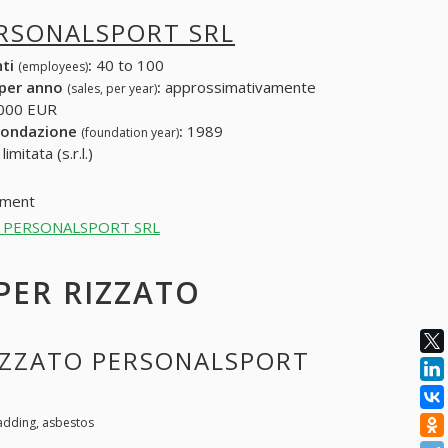
ERSONALSPORT SRL
nti
:
40 to 100
(employees)
 per anno
:
approssimativamente
(sales, per year)
000 EUR
fondazione
:
1989
(foundation year)
mitata (s.r.l.)
pment
ZATO PERSONALSPORT SRL
 PER RIZZATO
RIZZATO PERSONALSPORT
adding, asbestos