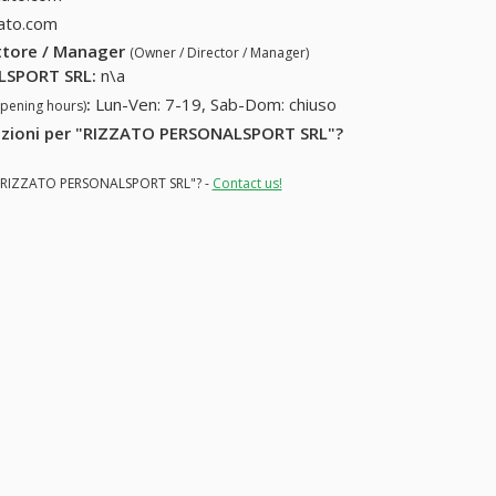
ato.com
ettore / Manager
(Owner / Director / Manager)
LSPORT SRL
:
n\a
:
Lun-Ven: 7-19, Sab-Dom: chiuso
opening hours)
ormazioni per "RIZZATO PERSONALSPORT SRL"?
or "RIZZATO PERSONALSPORT SRL"? -
Contact us!