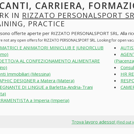
CANTI, CARRIERA, FORMAZI
RK IN
RIZZATO PERSONALSPORT S
INING, PRACTICE
 sono offerte aperte per RIZZATO PERSONALSPORT SRL. Alla ricerca
re not any open offers for RIZZATO PERSONALSPORT SRL. Looking for open vac
IMATRICI E ANIMATORI MINICLUB E JUNIORCLUB
AUTIS
amo)
AGENT
DETTO/A AL CONFEZIONAMENTO ALIMENTARE
(Piacenza
ino)
Consul
nti Immobiliari (Messina)
HR RE
PHIC DESIGNER a Matera (Matera)
RESPO
EGNANTE DI LINGUE a Barletta-Andria-Trani
CAMER
tta)
RAMENTISTA a Imperia (Imperia)
Trova lavoro adesso!
(Find out 