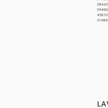
38420
394903
458102
519899
LA