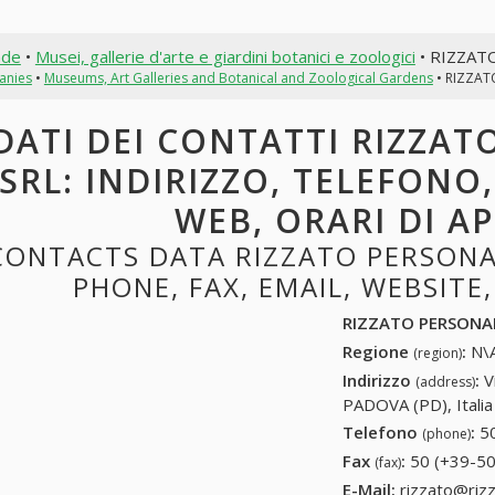
nde
•
Musei, gallerie d'arte e giardini botanici e zoologici
• RIZZAT
anies
•
Museums, Art Galleries and Botanical and Zoological Gardens
• RIZZAT
DATI DEI CONTATTI RIZZA
SRL: INDIRIZZO, TELEFONO,
WEB, ORARI DI A
CONTACTS DATA RIZZATO PERSONA
PHONE, FAX, EMAIL, WEBSITE
RIZZATO PERSONA
Regione
:
N\A
(region)
Indirizzo
:
V
(address)
PADOVA (PD), Italia
Telefono
:
5
(phone)
Fax
:
50 (+39-50
(fax)
E-Mail:
rizzato@riz