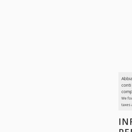
Abbia
conti
compl
We fo
taxes 
IN