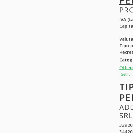
PE
PR
IVA (ta
Capit
Valuta
Tipo p
Recrea
Categ
Ottien
(Get fu
TI
PE
ADD
SRL
329201
344200