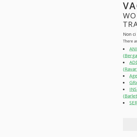
VA
WO
TRA
Non ci
There a
AN
(Berg
AD
(Ravar
Age
GRA
INS
(Barle
SER