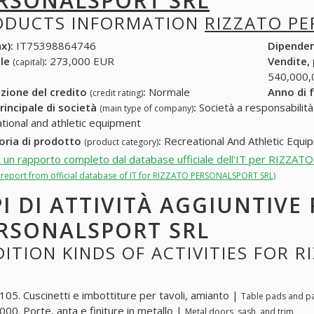
RSONALSPORT SRL
ODUCTS INFORMATION
RIZZATO P
x):
IT75398864746
Dipende
ale
:
273,000 EUR
Vendite,
(capital)
540,000,
zione del credito
:
Normale
Anno di 
(credit rating)
rincipale di società
:
Società a responsabilità li
(main type of company)
tional and athletic equipment
oria di prodotto
:
Recreational And Athletic Equi
(product category)
i un rapporto completo dal database ufficiale dell'IT per RIZ
ll report from official database of IT for RIZZATO PERSONALSPORT SRL)
PI DI ATTIVITÀ AGGIUNTIVE
RSONALSPORT SRL
ITION KINDS OF ACTIVITIES FOR 
05. Cuscinetti e imbottiture per tavoli, amianto |
Table pads and p
00. Porte, anta e finiture in metallo |
Metal doors, sash, and trim