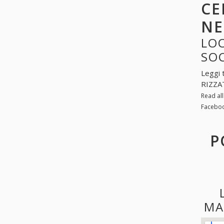
CE
NE
LOO
SO
Leggi 
RIZZA
Read al
Faceboo
P
MA