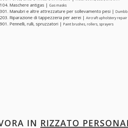
104. Maschere antigas |
Gas masks
01. Manubri e altre attrezzature per sollevamento pesi |
Dumbbel
03. Riparazione di tappezzeria per aerei |
Aircraft upholstery repair
01. Pennelli, rulli, spruzzatori |
Paint brushes, rollers, sprayers
VORA IN
RIZZATO PERSONA