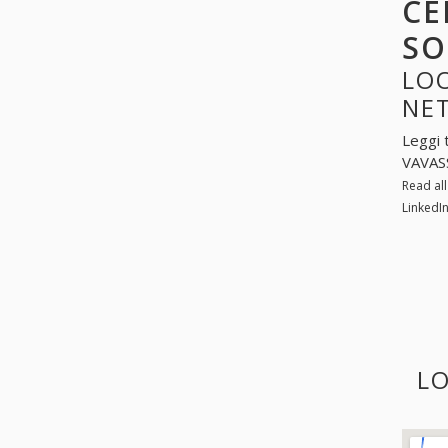
CE
SO
LOO
NE
Leggi 
VAVASS
Read al
LinkedI
LO