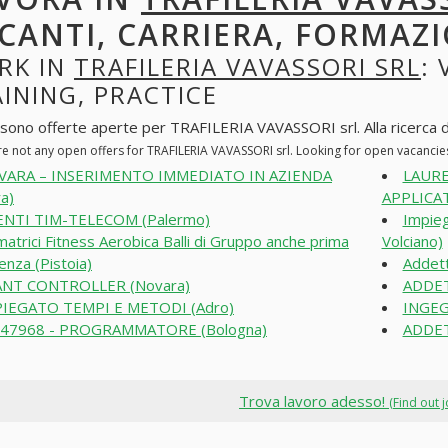
CANTI, CARRIERA, FORMAZI
RK IN
TRAFILERIA VAVASSORI SRL
:
INING, PRACTICE
 sono offerte aperte per TRAFILERIA VAVASSORI srl. Alla ricerca di 
re not any open offers for TRAFILERIA VAVASSORI srl. Looking for open vacanci
VARA – INSERIMENTO IMMEDIATO IN AZIENDA
LAURE
a)
APPLICAT
ENTI TIM-TELECOM (Palermo)
Impieg
matrici Fitness Aerobica Balli di Gruppo anche prima
Volciano)
enza (Pistoia)
Addett
ANT CONTROLLER (Novara)
ADDETT
PIEGATO TEMPI E METODI (Adro)
INGEG
 47968 - PROGRAMMATORE (Bologna)
ADDET
Trova lavoro adesso!
(Find out 