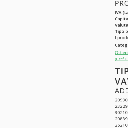
PR
IVA (ta
Capit
Valuta
Tipo p
I prod
Categ
Ottien
(Get ful
TI
VA
ADD
209907
232299
302100
208399
252102