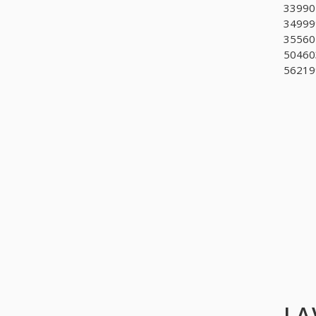
339902
349999
355604
504603
56219
LA