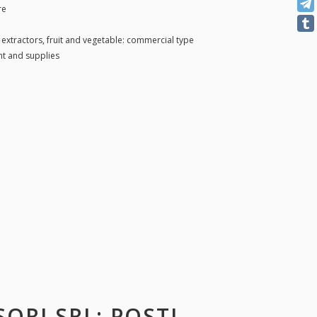
re
e extractors, fruit and vegetable: commercial type
t and supplies
SORI SRL
: POSTI