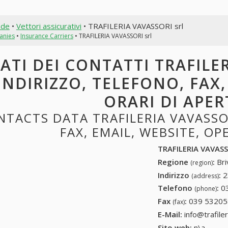
nde
•
Vettori assicurativi
• TRAFILERIA VAVASSORI srl
anies
•
Insurance Carriers
• TRAFILERIA VAVASSORI srl
ATI DEI CONTATTI TRAFILE
INDIRIZZO, TELEFONO, FAX,
ORARI DI APE
NTACTS DATA TRAFILERIA VAVASSO
FAX, EMAIL, WEBSITE, O
TRAFILERIA VAVASS
Regione
:
Bri
(region)
Indirizzo
:
2
(address)
Telefono
:
0
(phone)
Fax
:
039 5320
(fax)
E-Mail:
info@trafiler
Sito web:
n\a