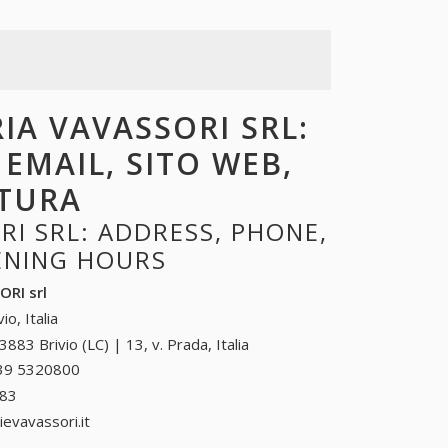
RIA VAVASSORI SRL:
 EMAIL, SITO WEB,
RTURA
RI SRL: ADDRESS, PHONE,
PENING HOURS
ORI srl
vio, Italia
3883 Brivio (LC) | 13, v. Prada, Italia
39 5320800
039 5320800
583
039 5320583
ievavassori.it