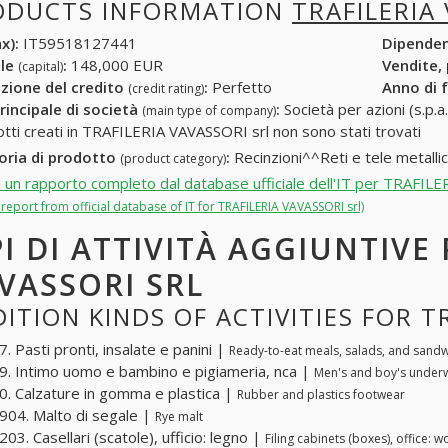
ODUCTS INFORMATION
TRAFILERIA
x):
IT59518127441
Dipende
ale
:
148,000 EUR
Vendite,
(capital)
zione del credito
:
Perfetto
Anno di 
(credit rating)
rincipale di società
:
Società per azioni (s.p.a.
(main type of company)
otti creati in TRAFILERIA VAVASSORI srl non sono stati trovati
oria di prodotto
:
Recinzioni^^Reti e tele metalli
(product category)
i un rapporto completo dal database ufficiale dell'IT per TRAFIL
l report from official database of IT for TRAFILERIA VAVASSORI srl)
PI DI ATTIVITÀ AGGIUNTIVE 
VASSORI SRL
ITION KINDS OF ACTIVITIES FOR T
. Pasti pronti, insalate e panini |
Ready-to-eat meals, salads, and sand
. Intimo uomo e bambino e pigiameria, nca |
Men's and boy's underw
. Calzature in gomma e plastica |
Rubber and plastics footwear
04. Malto di segale |
Rye malt
03. Casellari (scatole), ufficio: legno |
Filing cabinets (boxes), office: 