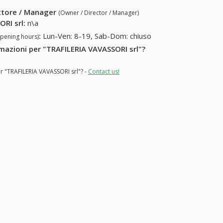
ettore / Manager
(Owner / Director / Manager)
ORI srl
:
n\a
:
Lun-Ven: 8-19, Sab-Dom: chiuso
opening hours)
ormazioni per "TRAFILERIA VAVASSORI srl"?
or "TRAFILERIA VAVASSORI srl"? -
Contact us!