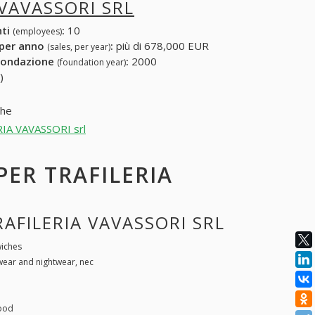
 VAVASSORI SRL
nti
:
10
(employees)
 per anno
:
più di 678,000 EUR
(sales, per year)
fondazione
:
2000
(foundation year)
)
che
ERIA VAVASSORI srl
PER TRAFILERIA
RAFILERIA VAVASSORI SRL
wiches
ear and nightwear, nec
wood