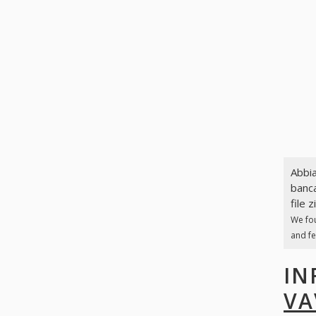
Abbia
banca
file z
We fo
and fe
IN
VA