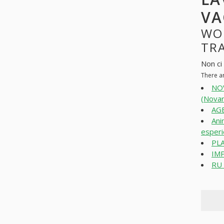
VA
WO
TRA
Non ci
There a
NO
(Novar
AG
Ani
esperi
PL
IM
RU