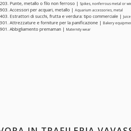
03. Punte, metallo o filo non ferroso |
Spikes, nonferrous metal or wi
03. Accessori per acquari, metallo |
Aquarium accessories, metal
03. Estrattori di succhi, frutta e verdura: tipo commerciale |
Juic
01. Attrezzature e forniture per la panificazione |
Bakery equipmen
901. Abbigliamento premaman |
Maternity wear
VORA IN
TRAFILERIA VAVAS