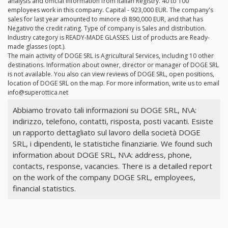
analysis and official information from Italian Registry. 40 to 100
employees work in this company. Capital - 923,000 EUR. The company's
sales for last year amounted to minore di 890,000 EUR, and that has
Negativo the credit rating. Type of company is Sales and distribution.
Industry category is READY-MADE GLASSES. List of products are Ready-
made glasses (opt.).
The main activity of DOGE SRL is Agricultural Services, including 10 other
destinations. Information about owner, director or manager of DOGE SRL
is not available. You also can view reviews of DOGE SRL, open positions,
location of DOGE SRL on the map. For more information, write us to email
info@superottica.net
Abbiamo trovato tali informazioni su DOGE SRL, N\A:
indirizzo, telefono, contatti, risposta, posti vacanti. Esiste
un rapporto dettagliato sul lavoro della società DOGE
SRL, i dipendenti, le statistiche finanziarie. We found such
information about DOGE SRL, N\A: address, phone,
contacts, response, vacancies. There is a detailed report
on the work of the company DOGE SRL, employees,
financial statistics.