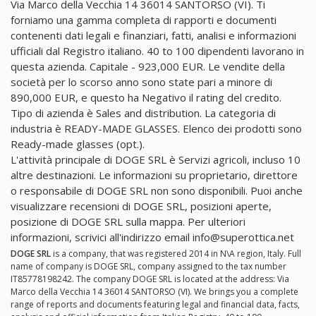
Via Marco della Vecchia 14 36014 SANTORSO (VI). Ti
forniamo una gamma completa di rapporti e documenti
contenenti dati legali e finanziari, fatti, analisi e informazioni
ufficiali dal Registro italiano. 40 to 100 dipendenti lavorano in
questa azienda. Capitale - 923,000 EUR. Le vendite della
società per lo scorso anno sono state pari a minore di
890,000 EUR, e questo ha Negativo il rating del credito.
Tipo di azienda è Sales and distribution. La categoria di
industria è READY-MADE GLASSES. Elenco dei prodotti sono
Ready-made glasses (opt.).
L'attività principale di DOGE SRL è Servizi agricoli, incluso 10
altre destinazioni. Le informazioni su proprietario, direttore
o responsabile di DOGE SRL non sono disponibili. Puoi anche
visualizzare recensioni di DOGE SRL, posizioni aperte,
posizione di DOGE SRL sulla mappa. Per ulteriori
informazioni, scrivici all'indirizzo email
info@superottica.net
DOGE SRL
is a company, that was registered 2014 in N\A region, Italy. Full
name of company is DOGE SRL, company assigned to the tax number
IT85778198242. The company DOGE SRL is located at the address: Via
Marco della Vecchia 14 36014 SANTORSO (VI). We brings you a complete
range of reports and documents featuring legal and financial data, facts,