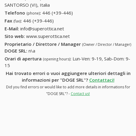
SANTORSO (VI), Italia
Telefono
:
446 (+39-446)
446 (+39-446)
(phone)
Fax
:
446 (+39-446)
446 (+39-446)
(fax)
E-Mail:
info@superottica.net
Sito web:
www.superottica.net
Proprietario / Direttore / Manager
(Owner / Director / Manager)
DOGE SRL
:
n\a
Orari di apertura
:
Lun-Ven: 9-19, Sab-Dom: 9-
(opening hours)
15
Hai trovato errori o vuoi aggiungere ulteriori dettagli in
informazioni per "DOGE SRL"?
Contattaci!
Did you find errors or would like to add more details in informations for
"DOGE SRL"? -
Contact us!