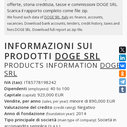
offerte, storia creditizia, tasse e commissioni DOGE SRL.
Scarica il rapporto completo come file zip.
We found such data of
DOGE SRL, Italy
as: finance, accounts,
vacancies. Download bank accounts, tenders, credit history, taxes and
fees DOGE SRL. Download full report as zip-file.
INFORMAZIONI SUI
PRODOTTI
DOGE SRL
PRODUCTS INFORMATION
DOGE
SRL
IVA (tax):
IT85778198242
Dipendenti
:
40 to 100
(employees)
Capitale
:
923,000 EUR
(capital)
Vendite, per anno
:
minore di 890,000 EUR
(sales, per year)
Valutazione del credito
:
Negativo
(credit rating)
Anno di fondazione
:
2014
(foundation year)
Tipo principale di società
:
Società in
(main type of company)
accomandita semplice (s.a.s.)