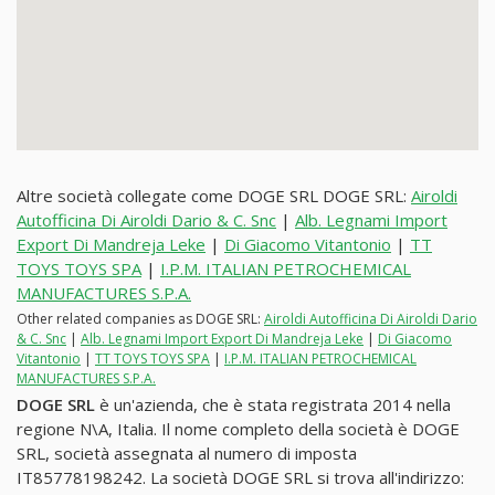
Altre società collegate come DOGE SRL DOGE SRL:
Airoldi
Autofficina Di Airoldi Dario & C. Snc
|
Alb. Legnami Import
Export Di Mandreja Leke
|
Di Giacomo Vitantonio
|
TT
TOYS TOYS SPA
|
I.P.M. ITALIAN PETROCHEMICAL
MANUFACTURES S.P.A.
Other related companies as DOGE SRL:
Airoldi Autofficina Di Airoldi Dario
& C. Snc
|
Alb. Legnami Import Export Di Mandreja Leke
|
Di Giacomo
Vitantonio
|
TT TOYS TOYS SPA
|
I.P.M. ITALIAN PETROCHEMICAL
MANUFACTURES S.P.A.
DOGE SRL
è un'azienda, che è stata registrata 2014 nella
regione N\A, Italia. Il nome completo della società è DOGE
SRL, società assegnata al numero di imposta
IT85778198242. La società DOGE SRL si trova all'indirizzo: