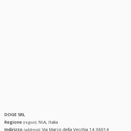
DOGE SRL
Regione
:
N\A, Italia
(region)
Indirizzo
:
Via Marco della Vecchia 14 36014
(address)