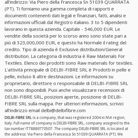
all'indirizzo: Via Piero della Francesca Sn 51039 QUARRATA
(PT). Ti forniamo una gamma completa di rapporti e
documenti contenenti dati legali e finanziari, fatti, analisi e
informazioni ufficiali dal Registro italiano. 3 to 5 dipendenti
lavorano in questa azienda. Capitale - 546,000 EUR. Le
vendite della società per lo scorso anno sono state pari a
più di 323,000,000 EUR, e questo ha Normale il rating del
credito. Tipo di azienda è Exclusive distribution/General
distribution. La categoria di industria è Raw Materials For
Textiles. Elenco dei prodotti sono Raw materials for textiles.
L'attività principale di DELBI-FIBRE SRL è Prodotti in pelle e
pelle, incluso 8 altre destinazioni. Le informazioni su
proprietario, direttore o responsabile di DELBI-FIBRE SRL
non sono disponibili. Puoi anche visualizzare recensioni di
DELBI-FIBRE SRL, posizioni aperte, posizione di DELBI-
FIBRE SRL sulla mappa. Per ulteriori informazioni, scrivici
all'indirizzo email
delbi@delbifibre.com
DELBI-FIBRE SRL
is a company, that was registered 2004 in N\A region,
Italy. Full name of company is DELBI-FIBRE SRL, company assigned to the
tax number IT78889770507. The company DELBI-FIBRE SRL is located at
the address: Via Piero della Francesca Sn 51039 QUARRATA (PT). We