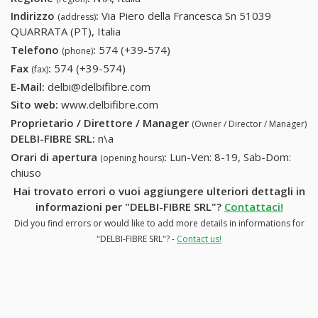
Indirizzo
:
Via Piero della Francesca Sn 51039
(address)
QUARRATA (PT), Italia
Telefono
:
574 (+39-574)
574 (+39-574)
(phone)
Fax
:
574 (+39-574)
574 (+39-574)
(fax)
E-Mail:
delbi@delbifibre.com
Sito web:
www.delbifibre.com
Proprietario / Direttore / Manager
(Owner / Director / Manager)
DELBI-FIBRE SRL
:
n\a
Orari di apertura
:
Lun-Ven: 8-19, Sab-Dom:
(opening hours)
chiuso
Hai trovato errori o vuoi aggiungere ulteriori dettagli in
informazioni per "DELBI-FIBRE SRL"?
Contattaci!
Did you find errors or would like to add more details in informations for
"DELBI-FIBRE SRL"? -
Contact us!