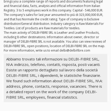
brings you a complete range of reports and documents featuring legal
and financial data, facts, analysis and official information from Italian
Registry. 3 to 5 employees work in this company. Capital - 546,000 EUR.
The company's sales for last year amounted to più di 323,000,000 EUR,
and that has Normale the credit rating. Type of company is Exclusive
distribution/General distribution. Industry category is Raw Materials For
Textiles. List of products are Raw materials for textiles.
The main activity of DELBI-FIBRE SRL is Leather and Leather Products,
including 8 other destinations. Information about owner, director or
manager of DELBI-FIBRE SRL is not available. You also can view reviews of
DELBI-FIBRE SRL, open positions, location of DELBI-FIBRE SRL on the map.
For more information, write us to email
delbi@delbifibre.com
Abbiamo trovato tali informazioni su DELBI-FIBRE SRL,
N\A: indirizzo, telefono, contatti, risposta, posti vacanti.
Esiste un rapporto dettagliato sul lavoro della società
DELBI-FIBRE SRL, i dipendenti, le statistiche finanziarie.
We found such information about DELBI-FIBRE SRL, N\A:
address, phone, contacts, response, vacancies. There is
a detailed report on the work of the company DELBI-
FIBRE SRL, employees, financial statistics.