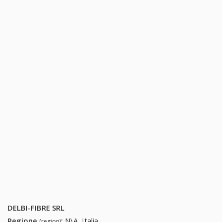
DELBI-FIBRE SRL
Regione
:
N\A, Italia
(region)