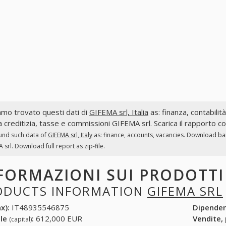
mo trovato questi dati di
GIFEMA srl, Italia
as: finanza, contabilità
a creditizia, tasse e commissioni GIFEMA srl. Scarica il rapporto c
und such data of
GIFEMA srl, Italy
as: finance, accounts, vacancies. Download ban
 srl. Download full report as zip-file.
FORMAZIONI SUI PRODOTT
ODUCTS INFORMATION
GIFEMA SRL
x):
IT48935546875
Dipende
ale
:
612,000 EUR
Vendite,
(capital)