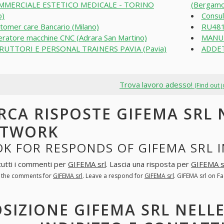
MMERCIALE ESTETICO MEDICALE - TORINO
(Bergamo
o)
Consul
tomer care Bancario (Milano)
RU481
ratore macchine CNC (Adrara San Martino)
MANUT
RUTTORI E PERSONAL TRAINERS PAVIA (Pavia)
ADDET
Trova lavoro adesso!
(Find out 
RCA RISPOSTE GIFEMA SRL 
ETWORK
K FOR RESPONDS OF GIFEMA SRL 
tutti i commenti per
GIFEMA srl
. Lascia una risposta per
GIFEMA s
l the comments for
GIFEMA srl
. Leave a respond for
GIFEMA srl
. GIFEMA srl on 
SIZIONE GIFEMA SRL NELL