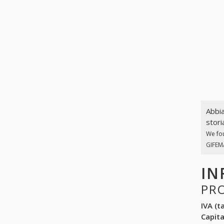
Abbia
stori
We fo
GIFEMA
IN
PR
IVA (ta
Capit