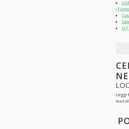
CO
(Torin
Cus
Ope
IST
CE
N
LOO
Leggi 
Read al
PO