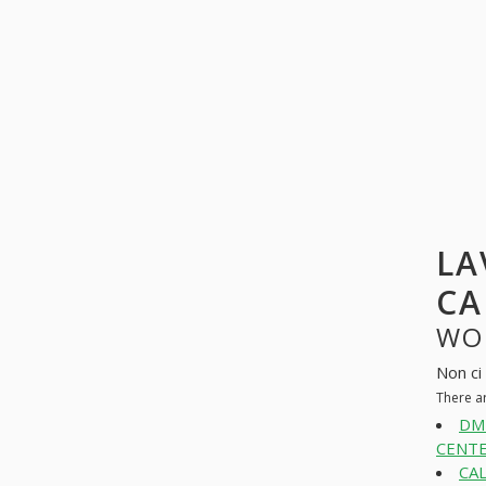
LA
CA
WO
Non ci 
There a
DM
CENTE
CAL