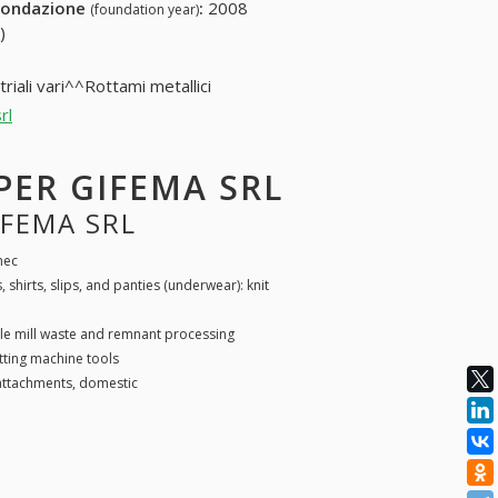
fondazione
:
2008
(foundation year)
)
iali vari^^Rottami metallici
rl
 PER GIFEMA SRL
IFEMA SRL
 nec
, shirts, slips, and panties (underwear): knit
ile mill waste and remnant processing
utting machine tools
attachments, domestic