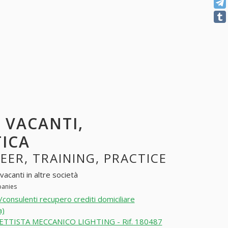
I VACANTI,
TICA
REER, TRAINING, PRACTICE
vacanti in altre società
panies
/consulenti recupero crediti domiciliare
a)
TTISTA MECCANICO LIGHTING - Rif. 180487