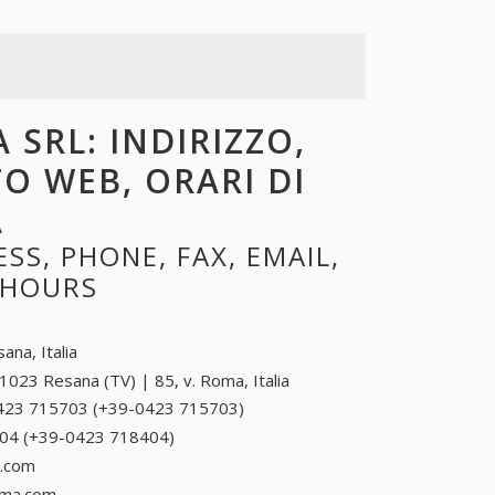
 SRL: INDIRIZZO,
TO WEB, ORARI DI
A
S, PHONE, FAX, EMAIL,
 HOURS
ana, Italia
1023 Resana (TV) | 85, v. Roma, Italia
423 715703 (+39-0423 715703)
0423 715703
(+39-0423
04 (+39-0423 718404)
0423 718404 (+39-0423
715703)
718404)
a.com
ema.com