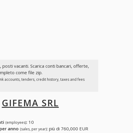
, posti vacanti. Scarica conti bancari, offerte,
ompleto come file zip.
k accounts, tenders, credit history, taxes and fees
I
GIFEMA SRL
nti
:
10
(employees)
 per anno
:
più di 760,000 EUR
(sales, per year)