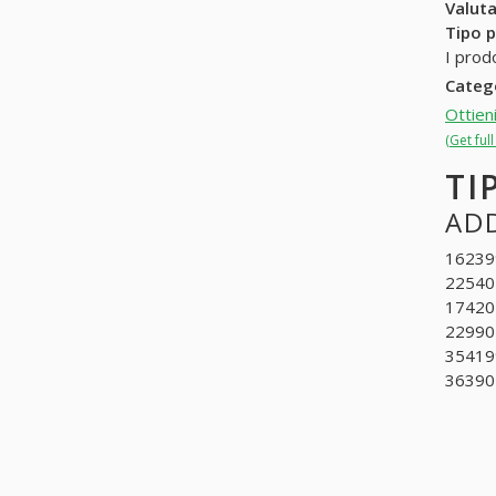
Valuta
Tipo p
I prod
Categ
Ottien
(Get ful
TI
ADD
162399
225401
174201
229904
3541990
363902