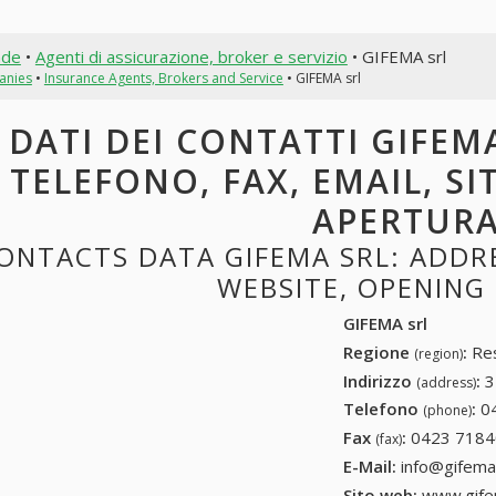
nde
•
Agenti di assicurazione, broker e servizio
• GIFEMA srl
anies
•
Insurance Agents, Brokers and Service
• GIFEMA srl
DATI DEI CONTATTI GIFEMA
TELEFONO, FAX, EMAIL, SI
APERTUR
ONTACTS DATA GIFEMA SRL: ADDRES
WEBSITE, OPENING
GIFEMA srl
Regione
:
Res
(region)
Indirizzo
:
3
(address)
Telefono
:
0
(phone)
Fax
:
0423 7184
(fax)
E-Mail:
info@gifem
Sito web:
www.gif