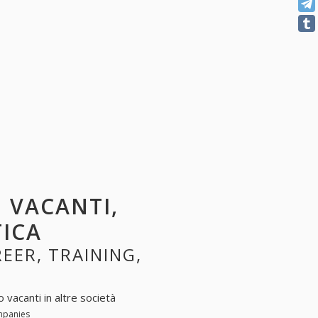
I VACANTI,
TICA
REER, TRAINING,
 vacanti in altre società
ompanies