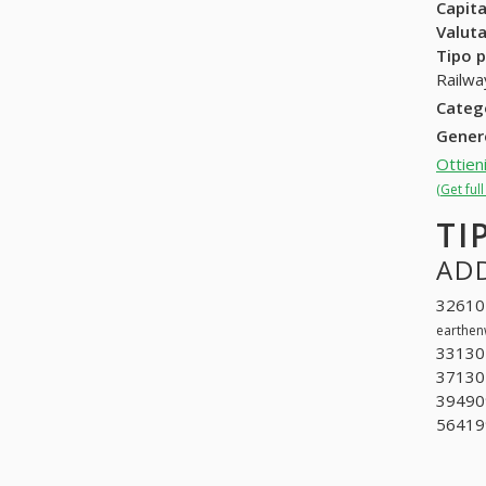
Capit
Valuta
Tipo p
Railwa
Categ
Gene
Ottien
(Get ful
TI
ADD
326101
earthen
33130
371302
394909
564199