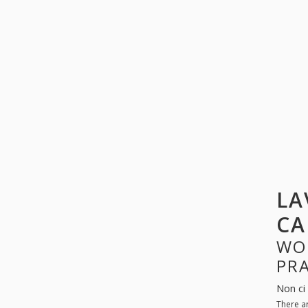
LA
CA
WO
PR
Non ci
There a