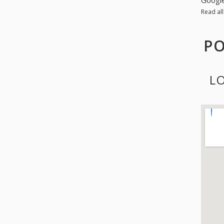
Read al
PO
L