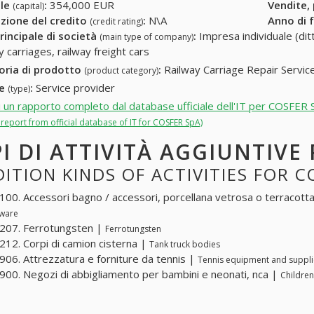
ale
:
354,000 EUR
Vendite,
(capital)
zione del credito
:
N\A
Anno di 
(credit rating)
rincipale di società
:
Impresa individuale (ditt
(main type of company)
y carriages, railway freight cars
oria di prodotto
:
Railway Carriage Repair Servic
(product category)
re
:
Service provider
(type)
i un rapporto completo dal database ufficiale dell'IT per COSFER
l report from official database of IT for COSFER SpA)
PI DI ATTIVITÀ AGGIUNTIVE
ITION KINDS OF ACTIVITIES FOR C
00. Accessori bagno / accessori, porcellana vetrosa o terracott
ware
207. Ferrotungsten |
Ferrotungsten
12. Corpi di camion cisterna |
Tank truck bodies
06. Attrezzatura e forniture da tennis |
Tennis equipment and suppli
00. Negozi di abbigliamento per bambini e neonati, nca |
Children