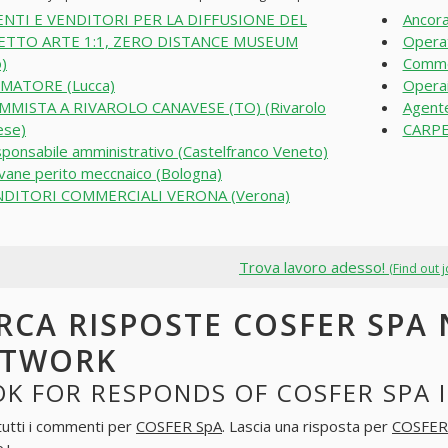
NTI E VENDITORI PER LA DIFFUSIONE DEL
Ancora
TTO ARTE 1:1, ZERO DISTANCE MUSEUM
Operat
)
Commes
MATORE (Lucca)
Operai
MISTA A RIVAROLO CANAVESE (TO) (Rivarolo
Agente
ese)
CARPE
ponsabile amministrativo (Castelfranco Veneto)
vane perito meccnaico (Bologna)
NDITORI COMMERCIALI VERONA (Verona)
Trova lavoro adesso!
(Find out 
RCA RISPOSTE COSFER SPA 
ETWORK
K FOR RESPONDS OF COSFER SPA 
tutti i commenti per
COSFER SpA
. Lascia una risposta per
COSFER
e+