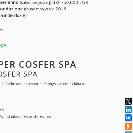
 per anno
:
più di 756,000 EUR
(sales, per year)
fondazione
:
2016
(foundation year)
a individuale)
es
 SpA
 PER COSFER SPA
OSFER SPA
a |
Bathroom accessories/fittings, vitreous china or
es
's and infants' wear stores, nec