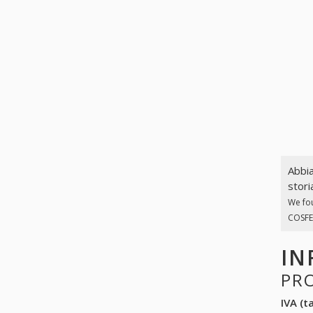
Abbia
stori
We fo
COSFER
IN
PR
IVA (ta