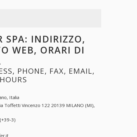
 SPA: INDIRIZZO,
TO WEB, ORARI DI
A
S, PHONE, FAX, EMAIL,
 HOURS
ano, Italia
ia Toffetti Vincenzo 122 20139 MILANO (MI),
 (+39-3)
3 (+39-3)
 (+39-3)
r.it