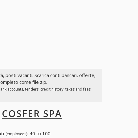
tà, posti vacanti. Scarica conti bancari, offerte,
completo come file zip.
nk accounts, tenders, credit history, taxes and fees
I
COSFER SPA
nti
:
40 to 100
(employees)