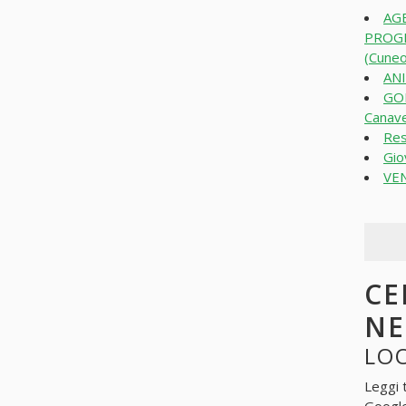
AGE
PROGE
(Cuneo
ANI
GOM
Canav
Res
Gio
VE
CE
N
LOO
Leggi 
Googl