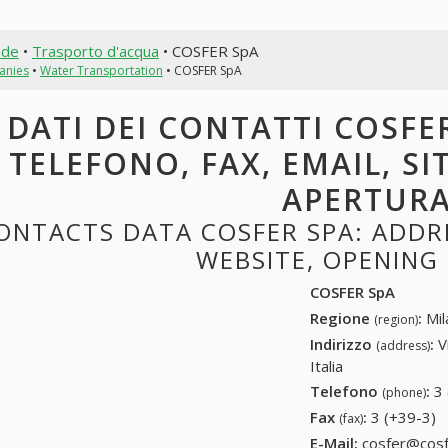
nde
•
Trasporto d'acqua
• COSFER SpA
anies
•
Water Transportation
• COSFER SpA
DATI DEI CONTATTI COSFER
TELEFONO, FAX, EMAIL, SI
APERTUR
ONTACTS DATA COSFER SPA: ADDRES
WEBSITE, OPENING
COSFER SpA
Regione
:
Mil
(region)
Indirizzo
:
V
(address)
Italia
Telefono
:
3
(phone)
Fax
:
3 (+39-3)
3
(fax)
E-Mail:
cosfer@cosfe