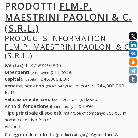
PRODOTTI
FLM.P.
MAESTRINI PAOLONI & C.
(S.R.L.)
PRODUCTS INFORMATION
FLM.P. MAESTRINI PAOLONI & C.
(S.R.L.)
IVA (tax):
IT87588195800
Dipendenti
:
11 to 50
(employees)
Capitale
:
846,000 EUR
(capital)
Vendite, per anno
:
minore di 244,000,000
(sales, per year)
EUR
Valutazione del credito
:
Basso
(credit rating)
Anno di fondazione
:
1994
(foundation year)
Tipo principale di società
:
Società in
(main type of company)
nome collettivo (s.n.c.)
Almonds
Categoria di prodotto
:
Agriculture &
(product category)