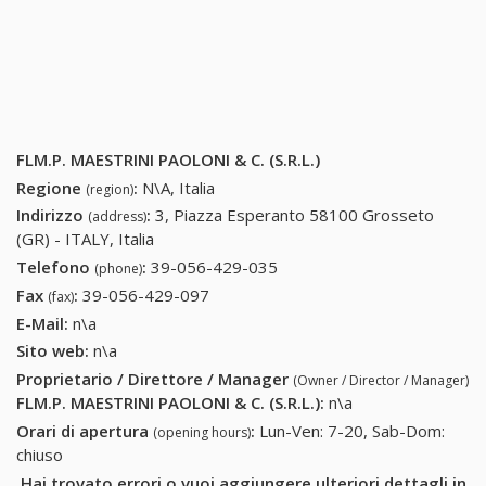
FLM.P. MAESTRINI PAOLONI & C. (S.R.L.)
Regione
:
N\A, Italia
(region)
Indirizzo
:
3, Piazza Esperanto 58100 Grosseto
(address)
(GR) - ITALY, Italia
Telefono
:
39-056-429-035
39-056-429-035
(phone)
Fax
:
39-056-429-097
39-056-429-097
(fax)
E-Mail:
n\a
Sito web:
n\a
Proprietario / Direttore / Manager
(Owner / Director / Manager)
FLM.P. MAESTRINI PAOLONI & C. (S.R.L.)
:
n\a
Orari di apertura
:
Lun-Ven: 7-20, Sab-Dom:
(opening hours)
chiuso
Hai trovato errori o vuoi aggiungere ulteriori dettagli in