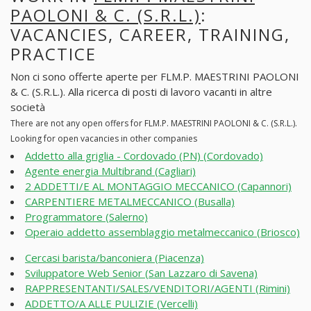
PAOLONI & C. (S.R.L.)
:
VACANCIES, CAREER, TRAINING,
PRACTICE
Non ci sono offerte aperte per FLM.P. MAESTRINI PAOLONI
& C. (S.R.L.). Alla ricerca di posti di lavoro vacanti in altre
società
There are not any open offers for FLM.P. MAESTRINI PAOLONI & C. (S.R.L.).
Looking for open vacancies in other companies
Addetto alla griglia - Cordovado (PN) (Cordovado)
Agente energia Multibrand (Cagliari)
2 ADDETTI/E AL MONTAGGIO MECCANICO (Capannori)
CARPENTIERE METALMECCANICO (Busalla)
Programmatore (Salerno)
Operaio addetto assemblaggio metalmeccanico (Briosco)
Cercasi barista/banconiera (Piacenza)
Sviluppatore Web Senior (San Lazzaro di Savena)
RAPPRESENTANTI/SALES/VENDITORI/AGENTI (Rimini)
ADDETTO/A ALLE PULIZIE (Vercelli)