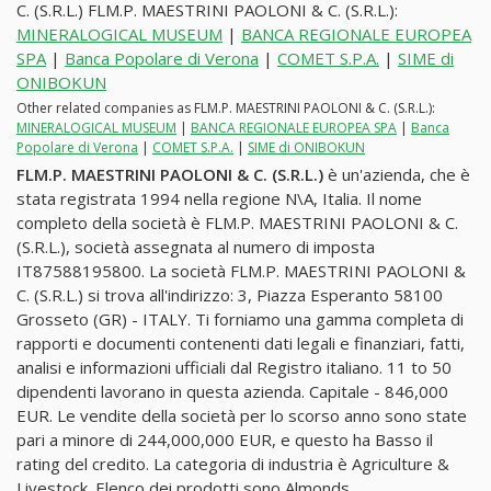
C. (S.R.L.) FLM.P. MAESTRINI PAOLONI & C. (S.R.L.):
MINERALOGICAL MUSEUM
|
BANCA REGIONALE EUROPEA
SPA
|
Banca Popolare di Verona
|
COMET S.P.A.
|
SIME di
ONIBOKUN
Other related companies as FLM.P. MAESTRINI PAOLONI & C. (S.R.L.):
MINERALOGICAL MUSEUM
|
BANCA REGIONALE EUROPEA SPA
|
Banca
Popolare di Verona
|
COMET S.P.A.
|
SIME di ONIBOKUN
FLM.P. MAESTRINI PAOLONI & C. (S.R.L.)
è un'azienda, che è
stata registrata 1994 nella regione N\A, Italia. Il nome
completo della società è FLM.P. MAESTRINI PAOLONI & C.
(S.R.L.), società assegnata al numero di imposta
IT87588195800. La società FLM.P. MAESTRINI PAOLONI &
C. (S.R.L.) si trova all'indirizzo: 3, Piazza Esperanto 58100
Grosseto (GR) - ITALY. Ti forniamo una gamma completa di
rapporti e documenti contenenti dati legali e finanziari, fatti,
analisi e informazioni ufficiali dal Registro italiano. 11 to 50
dipendenti lavorano in questa azienda. Capitale - 846,000
EUR. Le vendite della società per lo scorso anno sono state
pari a minore di 244,000,000 EUR, e questo ha Basso il
rating del credito. La categoria di industria è Agriculture &
Livestock. Elenco dei prodotti sono Almonds.