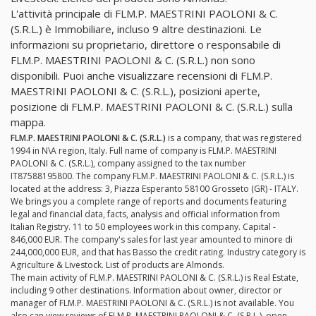
L'attività principale di FLM.P. MAESTRINI PAOLONI & C.
(S.R.L.) è Immobiliare, incluso 9 altre destinazioni. Le
informazioni su proprietario, direttore o responsabile di
FLM.P. MAESTRINI PAOLONI & C. (S.R.L.) non sono
disponibili. Puoi anche visualizzare recensioni di FLM.P.
MAESTRINI PAOLONI & C. (S.R.L.), posizioni aperte,
posizione di FLM.P. MAESTRINI PAOLONI & C. (S.R.L.) sulla
mappa.
FLM.P. MAESTRINI PAOLONI & C. (S.R.L.)
is a company, that was registered
1994 in N\A region, Italy. Full name of company is FLM.P. MAESTRINI
PAOLONI & C. (S.R.L.), company assigned to the tax number
IT87588195800. The company FLM.P. MAESTRINI PAOLONI & C. (S.R.L.) is
located at the address: 3, Piazza Esperanto 58100 Grosseto (GR) - ITALY.
We brings you a complete range of reports and documents featuring
legal and financial data, facts, analysis and official information from
Italian Registry. 11 to 50 employees work in this company. Capital -
846,000 EUR. The company's sales for last year amounted to minore di
244,000,000 EUR, and that has Basso the credit rating. Industry category is
Agriculture & Livestock. List of products are Almonds.
The main activity of FLM.P. MAESTRINI PAOLONI & C. (S.R.L.) is Real Estate,
including 9 other destinations. Information about owner, director or
manager of FLM.P. MAESTRINI PAOLONI & C. (S.R.L.) is not available. You
also can view reviews of FLM.P. MAESTRINI PAOLONI & C. (S.R.L.), open