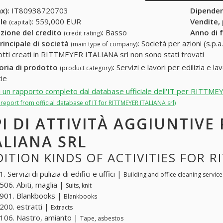
x):
IT80938720703
Dipende
ale
:
559,000 EUR
Vendite,
(capital)
zione del credito
:
Basso
Anno di 
(credit rating)
rincipale di società
:
Società per azioni (s.p.a.
(main type of company)
otti creati in RITTMEYER ITALIANA srl non sono stati trovati
oria di prodotto
:
Servizi e lavori per edilizia e l
(product category)
zie
i un rapporto completo dal database ufficiale dell'IT per RITTME
l report from official database of IT for RITTMEYER ITALIANA srl)
PI DI ATTIVITÀ AGGIUNTIVE
ALIANA SRL
ITION KINDS OF ACTIVITIES FOR R
 Servizi di pulizia di edifici e uffici |
Building and office cleaning service
06. Abiti, maglia |
Suits, knit
901. Blankbooks |
Blankbooks
00. estratti |
Extracts
06. Nastro, amianto |
Tape, asbestos