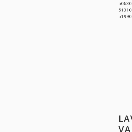
506301
513101
519907
LA
VA