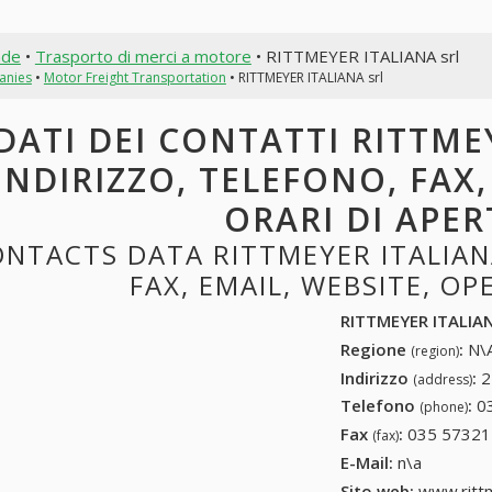
nde
•
Trasporto di merci a motore
• RITTMEYER ITALIANA srl
anies
•
Motor Freight Transportation
• RITTMEYER ITALIANA srl
DATI DEI CONTATTI RITTME
INDIRIZZO, TELEFONO, FAX,
ORARI DI APE
NTACTS DATA RITTMEYER ITALIAN
FAX, EMAIL, WEBSITE, O
RITTMEYER ITALIAN
Regione
:
N\A
(region)
Indirizzo
:
2
(address)
Telefono
:
0
(phone)
Fax
:
035 57321
(fax)
E-Mail:
n\a
Sito web:
www.ritt