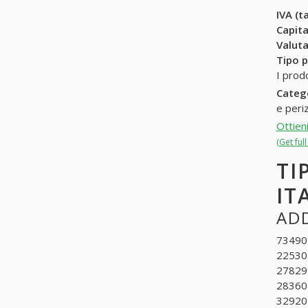
IVA (ta
Capit
Valuta
Tipo p
I prod
Categ
e peri
Ottien
(Get ful
TI
IT
ADD
734901.
225305
27829
283602
329201