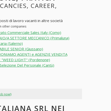
ACANCIES, CAREER,
sti di lavoro vacanti in altre società
 in other companies
ato Commerciale Sales Italy (Como)
IO/A SETTORE MECCANICO (Primaluna)
aria (Salerno)
BILE SENIOR (Giussano)
IONIAMO AGENTI e AGENZIE VENDITA
 "WEED LIGHT" (Pordenone)
Selezione Del Personale (Cantù)
job now!)
TALIANA SRL NEI