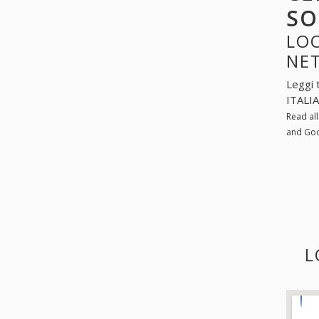
SO
LOO
NE
Leggi 
ITALIA
Read al
and Go
L