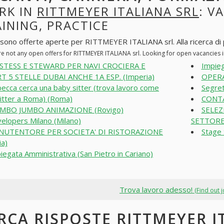
RK IN
RITTMEYER ITALIANA SRL
: V
INING, PRACTICE
 sono offerte aperte per RITTMEYER ITALIANA srl. Alla ricerca di po
re not any open offers for RITTMEYER ITALIANA srl. Looking for open vacancies
STESS E STEWARD PER NAVI CROCIERA E
Impieg
T 5 STELLE DUBAI ANCHE 1A ESP. (Imperia)
OPERA
ecca cerca una baby sitter (trova lavoro come
Segret
itter a Roma) (Roma)
CONTA
MBO JUMBO ANIMAZIONE (Rovigo)
SELEZ
elopers Milano (Milano)
SETTORE
NUTENTORE PER SOCIETA' DI RISTORAZIONE
Stage 
ia)
iegata Amministrativa (San Pietro in Cariano)
Trova lavoro adesso!
(Find out 
RCA RISPOSTE RITTMEYER I