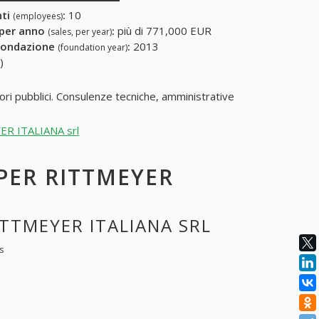
nti
:
10
(employees)
 per anno
:
più di 771,000 EUR
(sales, per year)
fondazione
:
2013
(foundation year)
)
avori pubblici. Consulenze tecniche, amministrative
YER ITALIANA srl
 PER RITTMEYER
ITTMEYER ITALIANA SRL
s