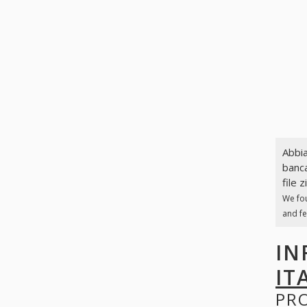
Abbia
banca
file z
We fo
and fe
IN
IT
PR