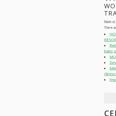
WO
TRA
Non ci
There a
HO
RESOR
Reb
baby s
MU
Dev
MA
(Bresc
Imp
CE