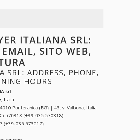
YER ITALIANA SRL:
 EMAIL, SITO WEB,
RTURA
A SRL: ADDRESS, PHONE,
PENING HOURS
A srl
, Italia
4010 Ponteranica (BG) | 43, v. Valbona, Italia
35 570318 (+39-035 570318)
035 570318 (+39-
035 570318)
7 (+39-035 573217)
035 573217 (+39-035
573217)
meyer.com