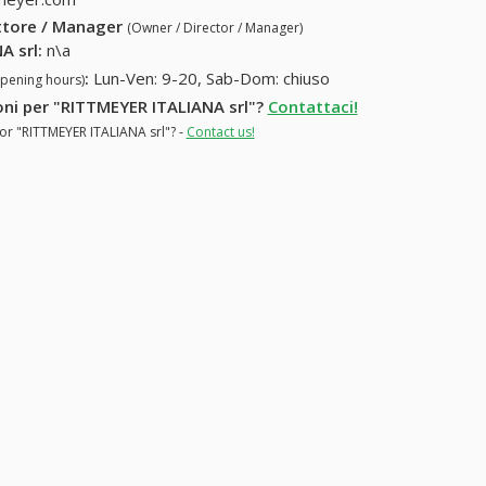
ettore / Manager
(Owner / Director / Manager)
A srl
:
n\a
:
Lun-Ven: 9-20, Sab-Dom: chiuso
opening hours)
ioni per "RITTMEYER ITALIANA srl"?
Contattaci!
for "RITTMEYER ITALIANA srl"? -
Contact us!