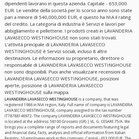
dipendenti lavorano in questa azienda. Capitale - 653,000
EUR. Le vendite della società per lo scorso anno sono state
pari a minore di 540,000,000 EUR, e questo ha N\A il rating
del credito. La categoria di industria è Servizi e lavori per
abbigliamento e pelletterie. I prodotti creati in LAVANDERIA
LAVASECCO WESTINGHOUSE non sono stati trovati.
L'attività principale di LAVANDERIA LAVASECCO
WESTINGHOUSE è Servizi sociali, incluso 8 altre
destinazioni. Le informazioni su proprietario, direttore o
responsabile di LAVANDERIA LAVASECCO WESTINGHOUSE
non sono disponibili. Puoi anche visualizzare recensioni di
LAVANDERIA LAVASECCO WESTINGHOUSE, posizioni
aperte, posizione di LAVANDERIA LAVASECCO
WESTINGHOUSE sulla mappa.
LAVANDERIA LAVASECCO WESTINGHOUSE
is a company, that was
registered 1986 in N\A region, Italy. Full name of company is LAVANDERIA
LAVASECCO WESTINGHOUSE, company assigned to the tax number
IT78788146972. The company LAVANDERIA LAVASECCO WESTINGHOUSE
is located at the address: 58100 Grosseto (GR) | VL. G. CESARE 75/A. We
brings you a complete range of reports and documents featuring legal
and financial data, facts, analysis and official information from Italian
Registry. 10 employees work in this company. Capital - 653,000 EUR. The