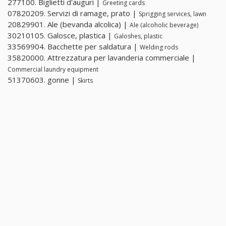
277100. Biglietti d'auguri |
Greeting cards
07820209. Servizi di ramage, prato |
Sprigging services, lawn
20829901. Ale (bevanda alcolica) |
Ale (alcoholic beverage)
30210105. Galosce, plastica |
Galoshes, plastic
33569904. Bacchette per saldatura |
Welding rods
35820000. Attrezzatura per lavanderia commerciale |
Commercial laundry equipment
51370603. gonne |
Skirts