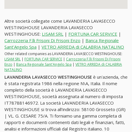
Altre società collegate come LAVANDERIA LAVASECCO
WESTINGHOUSE LAVANDERIA LAVASECCO
WESTINGHOUSE:
LISAM SRL
|
FORTUNA CAR SERVICE
|
Carrozzeria F.lli Frisoni Di Frisoni Enzo
|
Banca Regionale
Sant'Angelo Spa
|
VETRO ARREDA di CALABRIA NATALINO
Other related companies as LAVANDERIA LAVASECCO WESTINGHOUSE:
LISAM SRL
|
FORTUNA CAR SERVICE
|
Carrozzeria F.lli Frisoni Di Frisoni
Enzo
|
Banca Regionale Sant'Angelo Spa
|
VETRO ARREDA di CALABRIA
NATALINO
LAVANDERIA LAVASECCO WESTINGHOUSE
è un'azienda, che
è stata registrata 1986 nella regione N\A, Italia. Il nome
completo della società è LAVANDERIA LAVASECCO
WESTINGHOUSE, società assegnata al numero di imposta
IT78788146972. La società LAVANDERIA LAVASECCO
WESTINGHOUSE si trova all'indirizzo: 58100 Grosseto (GR)
| VL. G. CESARE 75/A. Ti forniamo una gamma completa di
rapporti e documenti contenenti dati legali e finanziari, fatti,
analisi e informazioni ufficiali dal Registro italiano. 10