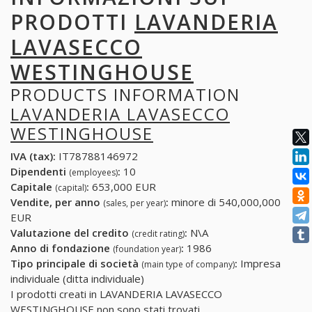
PRODOTTI
LAVANDERIA
LAVASECCO
WESTINGHOUSE
PRODUCTS INFORMATION
LAVANDERIA LAVASECCO
WESTINGHOUSE
IVA (tax):
IT78788146972
Dipendenti
:
10
(employees)
Capitale
:
653,000 EUR
(capital)
Vendite, per anno
:
minore di 540,000,000
(sales, per year)
EUR
Valutazione del credito
:
N\A
(credit rating)
Anno di fondazione
:
1986
(foundation year)
Tipo principale di società
:
Impresa
(main type of company)
individuale (ditta individuale)
I prodotti creati in LAVANDERIA LAVASECCO
WESTINGHOUSE non sono stati trovati