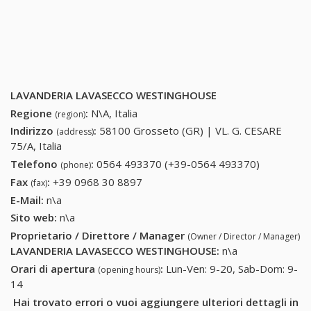
LAVANDERIA LAVASECCO WESTINGHOUSE
Regione
:
N\A, Italia
(region)
Indirizzo
:
58100 Grosseto (GR) | VL. G. CESARE
(address)
75/A, Italia
Telefono
:
0564 493370 (+39-0564 493370)
0564
(phone)
493370
Fax
:
+39 0968 30 8897
+39 0968 30 8897
(fax)
(+39-0564
E-Mail:
n\a
493370)
Sito web:
n\a
Proprietario / Direttore / Manager
(Owner / Director / Manager)
LAVANDERIA LAVASECCO WESTINGHOUSE
:
n\a
Orari di apertura
:
Lun-Ven: 9-20, Sab-Dom: 9-
(opening hours)
14
Hai trovato errori o vuoi aggiungere ulteriori dettagli in