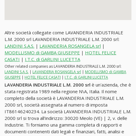
Altre società collegate come LAVANDERIA INDUSTRIALE
L.M. 2000 srl LAVANDERIA INDUSTRIALE L.M. 2000 srl:
LANDINI S.A.S.
|
LAVANDERIA ROSANGELA srl
|
MODELLISMO di GAMBA GIUSEPPE
|
HOTEL FELICE
CASATI
|
I.T.C. di GARLINI LUCETTA
Other related companies as LAVANDERIA INDUSTRIALE L.M. 2000 srl:
LANDINI S.A.S.
|
LAVANDERIA ROSANGELA srl
|
MODELLISMO di GAMBA
GIUSEPPE
|
HOTEL FELICE CASATI
|
I.T.C. di GARLINI LUCETTA
LAVANDERIA INDUSTRIALE L.M. 2000 srl
è un'azienda, che è
stata registrata 1989 nella regione N\A, Italia. Il nome
completo della società è LAVANDERIA INDUSTRIALE L.M.
2000 srl, società assegnata al numero di imposta
IT86146240234. La società LAVANDERIA INDUSTRIALE L.M.
2000 srl si trova all'indirizzo: 30020 Meolo (VE) | 2, v. delle
Industrie. Ti forniamo una gamma completa di rapporti e
documenti contenenti dati legali e finanziari, fatti, analisi e