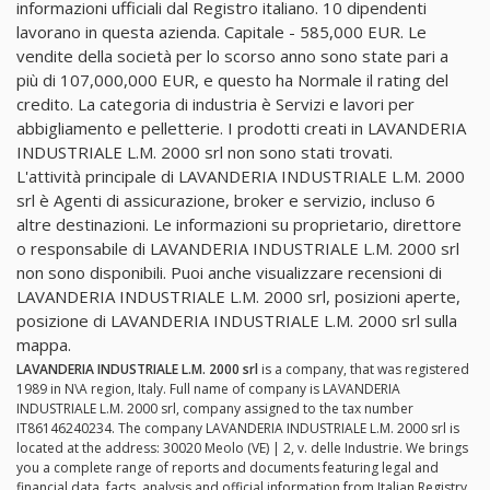
informazioni ufficiali dal Registro italiano. 10 dipendenti
lavorano in questa azienda. Capitale - 585,000 EUR. Le
vendite della società per lo scorso anno sono state pari a
più di 107,000,000 EUR, e questo ha Normale il rating del
credito. La categoria di industria è Servizi e lavori per
abbigliamento e pelletterie. I prodotti creati in LAVANDERIA
INDUSTRIALE L.M. 2000 srl non sono stati trovati.
L'attività principale di LAVANDERIA INDUSTRIALE L.M. 2000
srl è Agenti di assicurazione, broker e servizio, incluso 6
altre destinazioni. Le informazioni su proprietario, direttore
o responsabile di LAVANDERIA INDUSTRIALE L.M. 2000 srl
non sono disponibili. Puoi anche visualizzare recensioni di
LAVANDERIA INDUSTRIALE L.M. 2000 srl, posizioni aperte,
posizione di LAVANDERIA INDUSTRIALE L.M. 2000 srl sulla
mappa.
LAVANDERIA INDUSTRIALE L.M. 2000 srl
is a company, that was registered
1989 in N\A region, Italy. Full name of company is LAVANDERIA
INDUSTRIALE L.M. 2000 srl, company assigned to the tax number
IT86146240234. The company LAVANDERIA INDUSTRIALE L.M. 2000 srl is
located at the address: 30020 Meolo (VE) | 2, v. delle Industrie. We brings
you a complete range of reports and documents featuring legal and
financial data, facts, analysis and official information from Italian Registry.