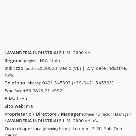
LAVANDERIA INDUSTRIALE L.M. 2000 srl
Regione
:
N\A, Italia
(region)
Indirizzo
:
30020 Meolo (VE) | 2, v. delle Industrie,
(address)
Italia
Telefono
:
0421 345393 (+39-0421 345393)
0421
(phone)
345393
Fax
:
+39 0813 21 4992
+39 0813 21 4992
(fax)
(+39-0421
E-Mail:
n\a
345393)
Sito web:
n\a
Proprietario / Direttore / Manager
(Owner / Director / Manager)
LAVANDERIA INDUSTRIALE L.M. 2000 srl
:
n\a
Orari di apertura
:
Lun-Ven: 7-20, Sab-Dom:
(opening hours)
chiuso