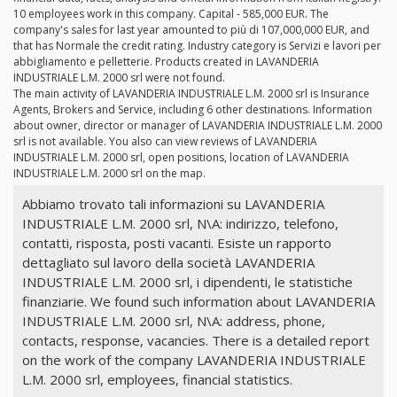
10 employees work in this company. Capital - 585,000 EUR. The
company's sales for last year amounted to più di 107,000,000 EUR, and
that has Normale the credit rating. Industry category is Servizi e lavori per
abbigliamento e pelletterie. Products created in LAVANDERIA
INDUSTRIALE L.M. 2000 srl were not found.
The main activity of LAVANDERIA INDUSTRIALE L.M. 2000 srl is Insurance
Agents, Brokers and Service, including 6 other destinations. Information
about owner, director or manager of LAVANDERIA INDUSTRIALE L.M. 2000
srl is not available. You also can view reviews of LAVANDERIA
INDUSTRIALE L.M. 2000 srl, open positions, location of LAVANDERIA
INDUSTRIALE L.M. 2000 srl on the map.
Abbiamo trovato tali informazioni su LAVANDERIA
INDUSTRIALE L.M. 2000 srl, N\A: indirizzo, telefono,
contatti, risposta, posti vacanti. Esiste un rapporto
dettagliato sul lavoro della società LAVANDERIA
INDUSTRIALE L.M. 2000 srl, i dipendenti, le statistiche
finanziarie. We found such information about LAVANDERIA
INDUSTRIALE L.M. 2000 srl, N\A: address, phone,
contacts, response, vacancies. There is a detailed report
on the work of the company LAVANDERIA INDUSTRIALE
L.M. 2000 srl, employees, financial statistics.