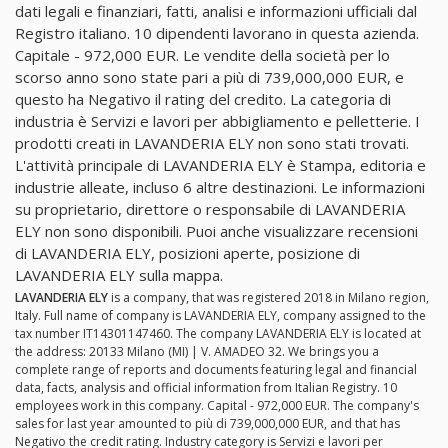
dati legali e finanziari, fatti, analisi e informazioni ufficiali dal
Registro italiano. 10 dipendenti lavorano in questa azienda.
Capitale - 972,000 EUR. Le vendite della società per lo
scorso anno sono state pari a più di 739,000,000 EUR, e
questo ha Negativo il rating del credito. La categoria di
industria è Servizi e lavori per abbigliamento e pelletterie. I
prodotti creati in LAVANDERIA ELY non sono stati trovati.
L'attività principale di LAVANDERIA ELY è Stampa, editoria e
industrie alleate, incluso 6 altre destinazioni. Le informazioni
su proprietario, direttore o responsabile di LAVANDERIA
ELY non sono disponibili. Puoi anche visualizzare recensioni
di LAVANDERIA ELY, posizioni aperte, posizione di
LAVANDERIA ELY sulla mappa.
LAVANDERIA ELY
is a company, that was registered 2018 in Milano region,
Italy. Full name of company is LAVANDERIA ELY, company assigned to the
tax number IT14301147460. The company LAVANDERIA ELY is located at
the address: 20133 Milano (MI) | V. AMADEO 32. We brings you a
complete range of reports and documents featuring legal and financial
data, facts, analysis and official information from Italian Registry. 10
employees work in this company. Capital - 972,000 EUR. The company's
sales for last year amounted to più di 739,000,000 EUR, and that has
Negativo the credit rating. Industry category is Servizi e lavori per