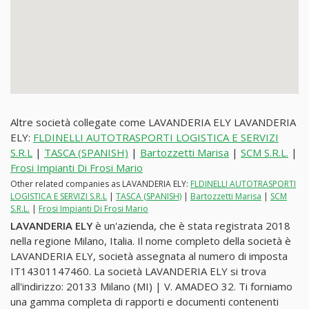
Altre società collegate come LAVANDERIA ELY LAVANDERIA
ELY:
FLDINELLI AUTOTRASPORTI LOGISTICA E SERVIZI
S.R.L
|
TASCA (SPANISH)
|
Bartozzetti Marisa
|
SCM S.R.L.
|
Frosi Impianti Di Frosi Mario
Other related companies as LAVANDERIA ELY:
FLDINELLI AUTOTRASPORTI
LOGISTICA E SERVIZI S.R.L
|
TASCA (SPANISH)
|
Bartozzetti Marisa
|
SCM
S.R.L.
|
Frosi Impianti Di Frosi Mario
LAVANDERIA ELY
è un'azienda, che è stata registrata 2018
nella regione Milano, Italia. Il nome completo della società è
LAVANDERIA ELY, società assegnata al numero di imposta
IT14301147460. La società LAVANDERIA ELY si trova
all'indirizzo: 20133 Milano (MI) | V. AMADEO 32. Ti forniamo
una gamma completa di rapporti e documenti contenenti