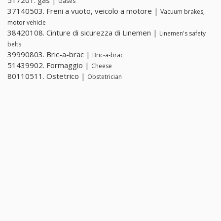
517201. gas |
Gases
37140503. Freni a vuoto, veicolo a motore |
Vacuum brakes,
motor vehicle
38420108. Cinture di sicurezza di Linemen |
Linemen's safety
belts
39990803. Bric-a-brac |
Bric-a-brac
51439902. Formaggio |
Cheese
80110511. Ostetrico |
Obstetrician