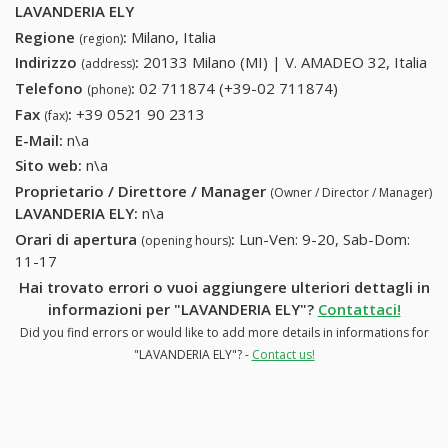
LAVANDERIA ELY
Regione
:
Milano, Italia
(region)
Indirizzo
:
20133 Milano (MI) | V. AMADEO 32, Italia
(address)
Telefono
:
02 711874 (+39-02 711874)
02 711874
(phone)
(+39-02
Fax
:
+39 0521 90 2313
+39 0521 90 2313
(fax)
711874)
E-Mail:
n\a
Sito web:
n\a
Proprietario / Direttore / Manager
(Owner / Director / Manager)
LAVANDERIA ELY
:
n\a
Orari di apertura
:
Lun-Ven: 9-20, Sab-Dom:
(opening hours)
11-17
Hai trovato errori o vuoi aggiungere ulteriori dettagli in
informazioni per "LAVANDERIA ELY"?
Contattaci!
Did you find errors or would like to add more details in informations for
"LAVANDERIA ELY"? -
Contact us!