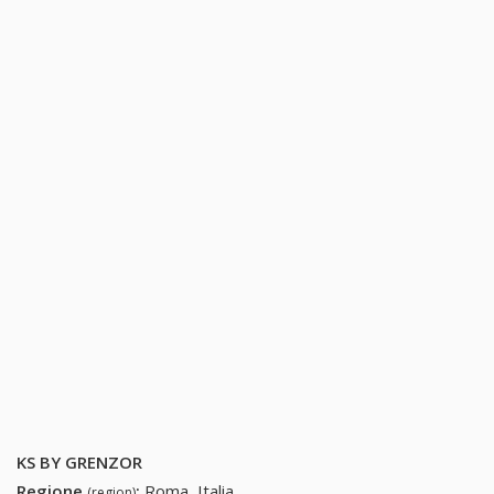
KS BY GRENZOR
Regione
:
Roma, Italia
(region)