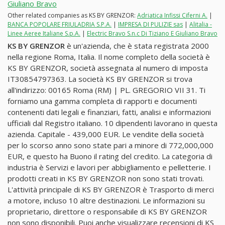
Giuliano Bravo
Other related companies as KS BY GRENZOR:
Adriatica Infissi Ciferni A.
|
BANCA POPOLARE FRIULADRIA S.P.A.
|
IMPRESA DI PULIZIE sas
|
Alitalia -
Linee Aeree Italiane S.p.A.
|
Electric Bravo S.n.c Di Tiziano E Giuliano Bravo
KS BY GRENZOR
è un'azienda, che è stata registrata 2000
nella regione Roma, Italia. Il nome completo della società è
KS BY GRENZOR, società assegnata al numero di imposta
IT30854797363. La società KS BY GRENZOR si trova
all'indirizzo: 00165 Roma (RM) | PL. GREGORIO VII 31. Ti
forniamo una gamma completa di rapporti e documenti
contenenti dati legali e finanziari, fatti, analisi e informazioni
ufficiali dal Registro italiano. 10 dipendenti lavorano in questa
azienda. Capitale - 439,000 EUR. Le vendite della società
per lo scorso anno sono state pari a minore di 772,000,000
EUR, e questo ha Buono il rating del credito. La categoria di
industria è Servizi e lavori per abbigliamento e pelletterie. I
prodotti creati in KS BY GRENZOR non sono stati trovati.
L'attività principale di KS BY GRENZOR è Trasporto di merci
a motore, incluso 10 altre destinazioni. Le informazioni su
proprietario, direttore o responsabile di KS BY GRENZOR
non sono disponibili. Puoi anche visualizzare recensioni di KS