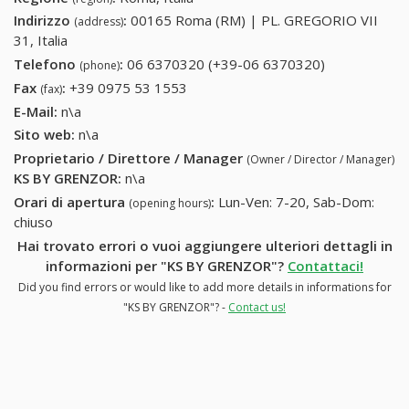
Indirizzo
:
00165 Roma (RM) | PL. GREGORIO VII
(address)
31, Italia
Telefono
:
06 6370320 (+39-06 6370320)
06 6370320
(phone)
(+39-06
Fax
:
+39 0975 53 1553
+39 0975 53 1553
(fax)
6370320)
E-Mail:
n\a
Sito web:
n\a
Proprietario / Direttore / Manager
(Owner / Director / Manager)
KS BY GRENZOR
:
n\a
Orari di apertura
:
Lun-Ven: 7-20, Sab-Dom:
(opening hours)
chiuso
Hai trovato errori o vuoi aggiungere ulteriori dettagli in
informazioni per "KS BY GRENZOR"?
Contattaci!
Did you find errors or would like to add more details in informations for
"KS BY GRENZOR"? -
Contact us!