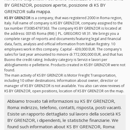
BY GRENZOR, posizioni aperte, posizione di KS BY
GRENZOR sulla mappa.
KS BY GRENZOR
is a company, that was registered 2000 in Roma region,
Italy. Full name of company is KS BY GRENZOR, company assigned to the
tax number IT30854797363. The company KS BY GRENZOR is located at
the address: 00165 Roma (RM) | PL. GREGORIO VII 31. We brings you a
complete range of reports and documents featuring legal and financial
data, facts, analysis and official information from Italian Registry. 10
employees work in this company. Capital - 439,000 EUR. The company's
sales for last year amounted to minore di 772,000,000 EUR, and that has
Buono the credit rating. Industry category is Servizi e lavori per
abbigliamento e pelletterie. Products created in KS BY GRENZOR were not
found.
The main activity of KS BY GRENZOR is Motor Freight Transportation,
including 10 other destinations. Information about owner, director or
manager of KS BY GRENZOR is not available. You also can view reviews of
KS BY GRENZOR, open positions, location of KS BY GRENZOR on the map.
Abbiamo trovato tali informazioni su KS BY GRENZOR,
Roma: indirizzo, telefono, contatti, risposta, posti vacanti.
Esiste un rapporto dettagliato sul lavoro della società KS
BY GRENZOR, i dipendenti, le statistiche finanziarie. We
found such information about KS BY GRENZOR, Roma: