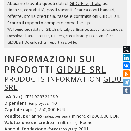
Abbiamo trovato questi dati di
GIDUE srl, Italia
as:
finanza, contabilità, posti vacanti. Scarica conti bancari,
offerte, storia creditizia, tasse e commissioni GIDUE srl.
Scarica il rapporto completo come file zip.
We found such data of
GIDUE srl, Italy
as: finance, accounts, vacancies.
Download bank accounts, tenders, credit history, taxes and fees
GIDUE srl. Download full report as zip-file.
INFORMAZIONI SUI
PRODOTTI
GIDUE SRL
PRODUCTS INFORMATION
GIDUE
SRL
IVA (tax):
IT51929321289
Dipendenti
:
10
(employees)
Capitale
:
750,000 EUR
(capital)
Vendite, per anno
:
minore di 800,000 EUR
(sales, per year)
Valutazione del credito
:
Buono
(credit rating)
Anno di fondazione
:
2001
(foundation year)