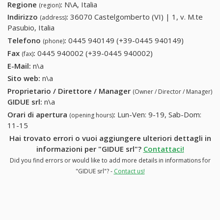
Regione
:
N\A, Italia
(region)
Indirizzo
:
36070 Castelgomberto (VI) | 1, v. M.te
(address)
Pasubio, Italia
Telefono
:
0445 940149 (+39-0445 940149)
0445
(phone)
940149
Fax
:
0445 940002 (+39-0445 940002)
0445 940002 (+39-
(fax)
(+39-0445
0445 940002)
E-Mail:
n\a
940149)
Sito web:
n\a
Proprietario / Direttore / Manager
(Owner / Director / Manager)
GIDUE srl
:
n\a
Orari di apertura
:
Lun-Ven: 9-19, Sab-Dom:
(opening hours)
11-15
Hai trovato errori o vuoi aggiungere ulteriori dettagli in
informazioni per "GIDUE srl"?
Contattaci!
Did you find errors or would like to add more details in informations for
"GIDUE srl"? -
Contact us!