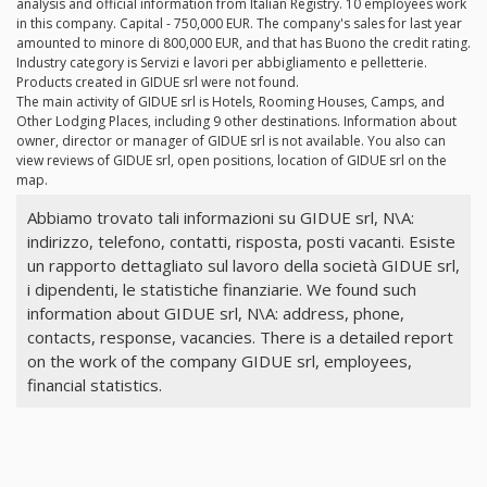
analysis and official information from Italian Registry. 10 employees work
in this company. Capital - 750,000 EUR. The company's sales for last year
amounted to minore di 800,000 EUR, and that has Buono the credit rating.
Industry category is Servizi e lavori per abbigliamento e pelletterie.
Products created in GIDUE srl were not found.
The main activity of GIDUE srl is Hotels, Rooming Houses, Camps, and
Other Lodging Places, including 9 other destinations. Information about
owner, director or manager of GIDUE srl is not available. You also can
view reviews of GIDUE srl, open positions, location of GIDUE srl on the
map.
Abbiamo trovato tali informazioni su GIDUE srl, N\A:
indirizzo, telefono, contatti, risposta, posti vacanti. Esiste
un rapporto dettagliato sul lavoro della società GIDUE srl,
i dipendenti, le statistiche finanziarie. We found such
information about GIDUE srl, N\A: address, phone,
contacts, response, vacancies. There is a detailed report
on the work of the company GIDUE srl, employees,
financial statistics.