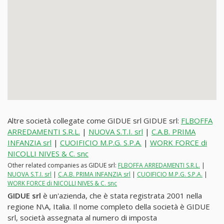
Altre società collegate come GIDUE srl GIDUE srl:
FLBOFFA
ARREDAMENTI S.R.L.
|
NUOVA S.T.I. srl
|
C.A.B. PRIMA
INFANZIA srl
|
CUOIFICIO M.P.G. S.P.A.
|
WORK FORCE di
NICOLLI NIVES & C. snc
Other related companies as GIDUE srl:
FLBOFFA ARREDAMENTI S.R.L.
|
NUOVA S.T.I. srl
|
C.A.B. PRIMA INFANZIA srl
|
CUOIFICIO M.P.G. S.P.A.
|
WORK FORCE di NICOLLI NIVES & C. snc
GIDUE srl
è un'azienda, che è stata registrata 2001 nella
regione N\A, Italia. Il nome completo della società è GIDUE
srl, società assegnata al numero di imposta