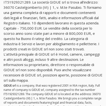
IT51929321289. La società GIDUE srl si trova all'indirizzo:
36070 Castelgomberto (VI) | 1, v. M.te Pasubio. Ti forniamo
una gamma completa di rapporti e documenti contenenti
dati legali e finanziari, fatti, analisi e informazioni ufficiali dal
Registro italiano. 10 dipendenti lavorano in questa azienda.
Capitale - 750,000 EUR. Le vendite della società per lo
scorso anno sono state pari a minore di 800,000 EUR, e
questo ha Buono il rating del credito. La categoria di
industria è Servizi e lavori per abbigliamento e pelletterie. I
prodotti creati in GIDUE srl non sono stati trovati.
L'attività principale di GIDUE srl è Hotel, camere, campeggi
e altri posti alloggi, incluso 9 altre destinazioni. Le
informazioni su proprietario, direttore o responsabile di
GIDUE srl non sono disponibili. Puoi anche visualizzare
recensioni di GIDUE srl, posizioni aperte, posizione di GIDUE
srl sulla mappa.
GIDUE srl
is a company, that was registered 2001 in N\A region, Italy. Full
name of company is GIDUE srl, company assigned to the tax number
IT51929321289. The company GIDUE srl is located at the address: 36070
Castelgomberto (VI) | 1, v. M.te Pasubio. We brings you a complete range
of reports and documents featuring legal and financial data, facts,