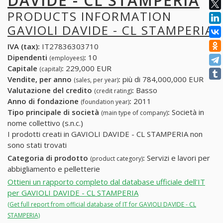
DAVIDE - CL STAMPERIA
PRODUCTS INFORMATION
GAVIOLI DAVIDE - CL STAMPERIA
IVA (tax):
IT27836303710
Dipendenti
:
10
(employees)
Capitale
:
229,000 EUR
(capital)
Vendite, per anno
:
più di 784,000,000 EUR
(sales, per year)
Valutazione del credito
:
Basso
(credit rating)
Anno di fondazione
:
2011
(foundation year)
Tipo principale di società
:
Società in
(main type of company)
nome collettivo (s.n.c.)
I prodotti creati in GAVIOLI DAVIDE - CL STAMPERIA non
sono stati trovati
Categoria di prodotto
:
Servizi e lavori per
(product category)
abbigliamento e pelletterie
Ottieni un rapporto completo dal database ufficiale dell'IT
per GAVIOLI DAVIDE - CL STAMPERIA
(Get full report from official database of IT for GAVIOLI DAVIDE - CL
STAMPERIA)