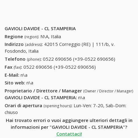
GAVIOLI DAVIDE - CL STAMPERIA
Regione
:
N\A, Italia
(region)
Indirizzo
:
42015 Correggio (RE) | 111/b, v.
(address)
Fosdondo, Italia
Telefono
:
0522 690656 (+39-0522 690656)
0522
(phone)
690656
Fax
:
0522 690656 (+39-0522 690656)
0522 690656 (+39-
(fax)
(+39-0522
0522 690656)
E-Mail:
n\a
690656)
Sito web:
n\a
Proprietario / Direttore / Manager
(Owner / Director / Manager)
GAVIOLI DAVIDE - CL STAMPERIA
:
n\a
Orari di apertura
:
Lun-Ven: 7-20, Sab-Dom:
(opening hours)
chiuso
Hai trovato errori o vuoi aggiungere ulteriori dettagli in
informazioni per "GAVIOLI DAVIDE - CL STAMPERIA"?
Contattaci!