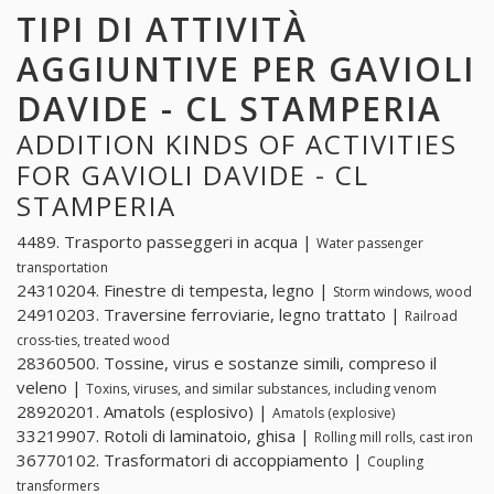
TIPI DI ATTIVITÀ
AGGIUNTIVE PER GAVIOLI
DAVIDE - CL STAMPERIA
ADDITION KINDS OF ACTIVITIES
FOR GAVIOLI DAVIDE - CL
STAMPERIA
4489. Trasporto passeggeri in acqua |
Water passenger
transportation
24310204. Finestre di tempesta, legno |
Storm windows, wood
24910203. Traversine ferroviarie, legno trattato |
Railroad
cross-ties, treated wood
28360500. Tossine, virus e sostanze simili, compreso il
veleno |
Toxins, viruses, and similar substances, including venom
28920201. Amatols (esplosivo) |
Amatols (explosive)
33219907. Rotoli di laminatoio, ghisa |
Rolling mill rolls, cast iron
36770102. Trasformatori di accoppiamento |
Coupling
transformers