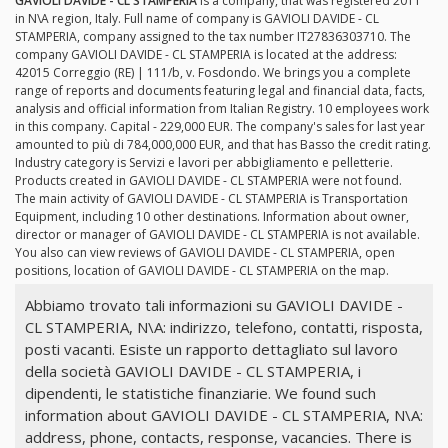
GAVIOLI DAVIDE - CL STAMPERIA
is a company, that was registered 2011
in N\A region, Italy. Full name of company is GAVIOLI DAVIDE - CL
STAMPERIA, company assigned to the tax number IT27836303710. The
company GAVIOLI DAVIDE - CL STAMPERIA is located at the address:
42015 Correggio (RE) | 111/b, v. Fosdondo. We brings you a complete
range of reports and documents featuring legal and financial data, facts,
analysis and official information from Italian Registry. 10 employees work
in this company. Capital - 229,000 EUR. The company's sales for last year
amounted to più di 784,000,000 EUR, and that has Basso the credit rating.
Industry category is Servizi e lavori per abbigliamento e pelletterie.
Products created in GAVIOLI DAVIDE - CL STAMPERIA were not found.
The main activity of GAVIOLI DAVIDE - CL STAMPERIA is Transportation
Equipment, including 10 other destinations. Information about owner,
director or manager of GAVIOLI DAVIDE - CL STAMPERIA is not available.
You also can view reviews of GAVIOLI DAVIDE - CL STAMPERIA, open
positions, location of GAVIOLI DAVIDE - CL STAMPERIA on the map.
Abbiamo trovato tali informazioni su GAVIOLI DAVIDE -
CL STAMPERIA, N\A: indirizzo, telefono, contatti, risposta,
posti vacanti. Esiste un rapporto dettagliato sul lavoro
della società GAVIOLI DAVIDE - CL STAMPERIA, i
dipendenti, le statistiche finanziarie. We found such
information about GAVIOLI DAVIDE - CL STAMPERIA, N\A:
address, phone, contacts, response, vacancies. There is